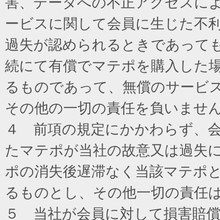
害、データへの不正アクセスに
ービスに関して会員に生じた不
過失が認められるときであって
続にて有償でマテポを購入した
るものであって、無償のサービ
その他の一切の責任を負いませ
４ 前項の規定にかかわらず、
たマテポが当社の故意又は過失
ポの消失後遅滞なく当該マテポ
るものとし、その他一切の責任
５ 当社が会員に対して損害賠