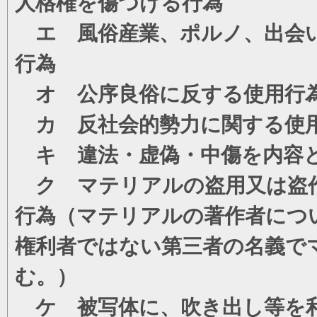
人格権を傷つける行為
エ 風俗産業、ポルノ、出会い
行為
オ 公序良俗に反する使用行
カ 反社会的勢力に関する使
キ 違法・虚偽・中傷を内容
ク マテリアルの盗用又は盗
行為（マテリアルの著作者につ
権利者ではない第三者の名義で
む。）
ケ 被写体に、吹き出し等を利