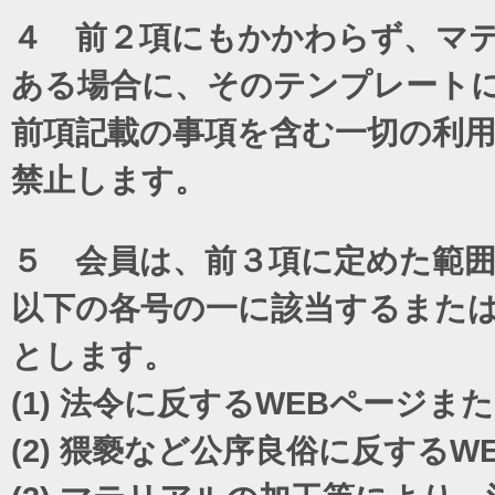
４ 前２項にもかかわらず、マテ
ある場合に、そのテンプレート
前項記載の事項を含む一切の利
禁止します。
５ 会員は、前３項に定めた範
以下の各号の一に該当するまた
とします。
(1)
法令に反するWEBページま
(2)
猥褻など公序良俗に反するW