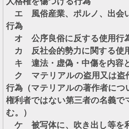
人格権を傷つける行為
エ 風俗産業、ポルノ、出会い
行為
オ 公序良俗に反する使用行
カ 反社会的勢力に関する使
キ 違法・虚偽・中傷を内容
ク マテリアルの盗用又は盗
行為（マテリアルの著作者につ
権利者ではない第三者の名義で
む。）
ケ 被写体に、吹き出し等を利