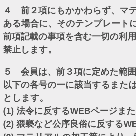
４ 前２項にもかかわらず、マテ
ある場合に、そのテンプレート
前項記載の事項を含む一切の利
禁止します。
５ 会員は、前３項に定めた範
以下の各号の一に該当するまた
とします。
(1)
法令に反するWEBページま
(2)
猥褻など公序良俗に反するW