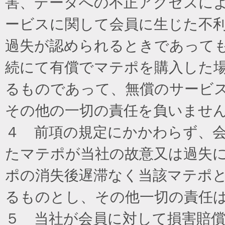
害、データへの不正アクセスに
ービスに関して会員に生じた不
過失が認められるときであって
続にて有償でマテポを購入した
るものであって、無償のサービ
その他の一切の責任を負いませ
４ 前項の規定にかかわらず、
たマテポが当社の故意又は過失
ポの消失後遅滞なく当該マテポ
るものとし、その他一切の責任
５ 当社が会員に対して損害賠