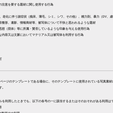
の注意を要する題材に関し使用する行為
老化に伴う諸症状（痴呆、薄毛、シミ、シワ、その他）、精力剤、暴力（DV、虐
容整形、遺影、情報商材等、被写体について不快と思われるような題材
想（団体）等に所属・賛否しているような印象を与える使用行為
な内容又は文脈においてマテリアル又は被写体を利用する行為
可
Bページのテンプレートである場合に、そのテンプレートに使用されている写真素材
す。
ルを利用したときでも、以下の各号の一に該当するまたはそのおそれがある利用は
用