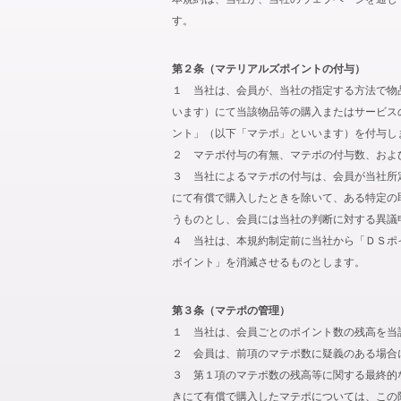
す。
第２条（マテリアルズポイントの付与）
１ 当社は、会員が、当社の指定する方法で物
います）にて当該物品等の購入またはサービス
ント」（以下「マテポ」といいます）を付与し
２ マテポ付与の有無、マテポの付与数、およ
３ 当社によるマテポの付与は、会員が当社所
にて有償で購入したときを除いて、ある特定の
うものとし、会員には当社の判断に対する異議
４ 当社は、本規約制定前に当社から「ＤＳポ
ポイント」を消滅させるものとします。
第３条（マテポの管理）
１ 当社は、会員ごとのポイント数の残高を当
２ 会員は、前項のマテポ数に疑義のある場合
３ 第１項のマテポ数の残高等に関する最終的
きにて有償で購入したマテポについては、この