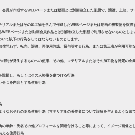
、会員が作成するWEBページまたは動画とは別個独立した形態で、譲渡、上映、サ
テリアルまたはその加工物を含んで作成したWEBページまたは動画の複製物を譲渡
るWEBページまたは動画会員作品とは別個独立した形態で利用させないものとしま
ついて以下の行為をしてはならないものとします。
償問わず、転売、譲渡、再使用許諾、貸与等する行為、または第三者が利用可能な
権利が発生するものへの使用、その他、マテリアルまたはその加工物を特定の企業
を毀損し、もしくはその人格権を傷つける行為
いせつを内容とする使用行為
為
うなおそれのある使用行為（マテリアルの著作者について誤解を与えるような形で
の年齢・氏名その他プロフィールを関連付けること等によって、イメージ画像とし
与える使用行為