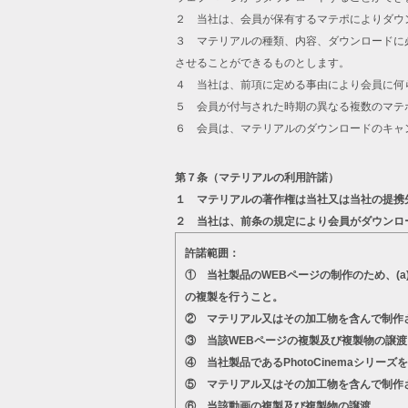
２ 当社は、会員が保有するマテポによりダウ
３ マテリアルの種類、内容、ダウンロードに
させることができるものとします。
４ 当社は、前項に定める事由により会員に何
５ 会員が付与された時期の異なる複数のマテ
６ 会員は、マテリアルのダウンロードのキャ
第７条（マテリアルの利用許諾）
１ マテリアルの著作権は当社又は当社の提携
２ 当社は、前条の規定により会員がダウンロ
許諾範囲：
① 当社製品のWEBページの制作のため、(
の複製を行うこと。
② マテリアル又はその加工物を含んで制作
③ 当該WEBページの複製及び複製物の譲渡
④ 当社製品であるPhotoCinemaシ
⑤ マテリアル又はその加工物を含んで制作
⑥ 当該動画の複製及び複製物の譲渡