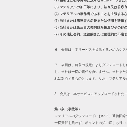
(2)
猥褻など公序良俗に反するWEBページまた
(3)
マテリアルの加工等により、法令又は公序
(4)
マテリアルの原作者であることを主張する
(5)
当社または第三者の名誉または信用を毀損
(6)
当社または第三者の知的財産権及びその他
(7)
その他社会的、道徳的または倫理的に不適
６ 会員は、本サービスを提供するためのシス
７ 会員は、前条の規定によりダウンロードし
し、当社は一切の責任を負いません。当社また
れに対応するものとします。なお、マテリアル
8 会員は、本サービスにアップロードされた
第８条（事故等）
マテリアルのダウンロードにおいて、通信回線
一切責任を負わず、ポイントの払い戻しも行い