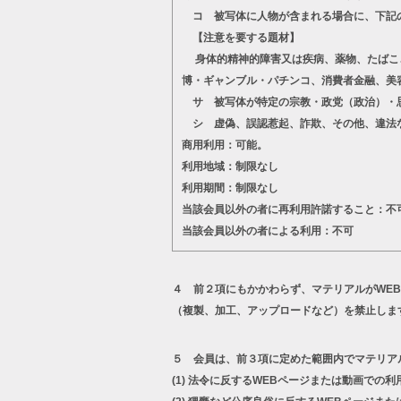
コ 被写体に人物が含まれる場合に、下記
【注意を要する題材】
身体的精神的障害又は疾病、薬物、たばこ、
博・ギャンブル・パチンコ、消費者金融、美
サ 被写体が特定の宗教・政党（政治）・思
シ 虚偽、誤認惹起、詐欺、その他、違法
商用利用：可能。
利用地域：制限なし
利用期間：制限なし
当該会員以外の者に再利用許諾すること：不
当該会員以外の者による利用：不可
４ 前２項にもかかわらず、マテリアルがWE
（複製、加工、アップロードなど）を禁止しま
５ 会員は、前３項に定めた範囲内でマテリア
(1)
法令に反するWEBページまたは動画での利