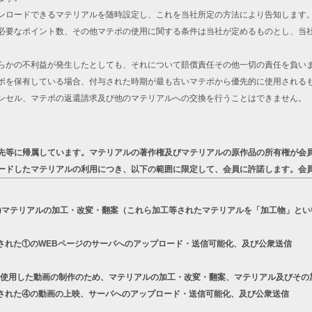
ンロードできるマテリアルを随時設定し、これを当社所定の方法により告知します
必要なポイント数、その他マテポの使用に関する条件は当社が定めるものとし、当
らかの不利益が発生したとしても、それについて賠償責任その他一切の責任を負い
ポを保有している場合、付与された時期が最も古いマテポから優先的に使用される
ンセル、マテポの返還請求及び他のマテリアルへの交換を行うことはできません。
先等に帰属しています。マテリアルの著作権及びマテリアルの原作品の所有権が会
ードしたマテリアルの利用につき、以下の範囲に限定して、会員に許諾します。会
a)マテリアルの加工・改変・翻案（これら加工等されたマテリアルを「加工物」とい
された①のWEBページのサーバへのアップロード・送信可能化、及び公衆送信
リーズを使用した動画の制作のため、マテリアルの加工・改変・翻案、マテリアル及びそ
された④の動画の上映、サーバへのアップロード・送信可能化、及び公衆送信