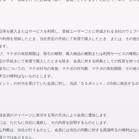
品等を購入またはサービスを利用し、登録ユーザーごとに作成される当社のウェブ
の利用を登録したとき、当社所定の手続にて有償で購入したとき、または、その他
ます。
び、マテポの有効期限は、取引の種類、購入物品の種類または利用サービスの種類
定の手続きにて有償で購入したときを除き、会員に対する特典としての性質を持つ
取引についての、マテポ付与の有無、マテポの付与数、マテポの有効期限、その他
申立の権利はないものとします。
イント」の付与を受けていた会員に対し、当該「ＤＳポイント」の5倍に相当する
該会員のマイページに表示する等の方法により会員に通知します。
には、ただちに当社に連絡し、その内容を説明するものとします。
な判断は、当社が行うものとし、会員には当社の判断に対する異議申立の権利はな
限りではありません。