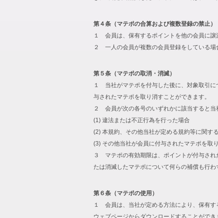
第４条（マテポの合算および複数登録の禁止）
１ 会員は、保有するポイントを他の会員に譲
２ 一人の会員が複数の会員登録をしている場
第５条（マテポの取消・消滅）
１ 当社がマテポを付与した後に、対象取引に
与されたマテポを取り消すことができます。
２ 会員が次の各号のいずれかに該当すると当
(1) 違法または不正行為を行った場合
(2) 本規約、その他当社が定める規約等に関す
(3) その他当社が会員に付与されたマテポを
３ マテポの有効期限は、ポイントが付与され
たは消滅したマテポについて何らの補償も行わ
第６条（マテポの使用）
１ 会員は、当社が定める方法により、保有す
ウェブページからダウンロードすることができ