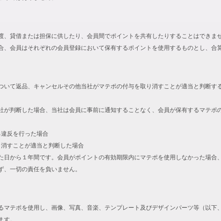
渡、貸借または担保に供したり、会員間でポイントを共有したりすることはできま
合、会員はそれぞれの会員登録において保有するポイントを使用するものとし、合
ついて返品、キャンセルその他当社がマテポの付与を取り消すことが適当と判断す
社が判断した場合、当社は会員に事前に通知することなく、会員が保有するマテポ
る違反を行った場合
取り消すことが適当と判断した場合
た日から１年間です。会員がポイントの有効期限内にマテポを使用しなかった場合
ず、一切の責任を負いません。
るマテポを使用し、画像、写真、音楽、テンプレート及びデザインパーツ等（以下
ます。