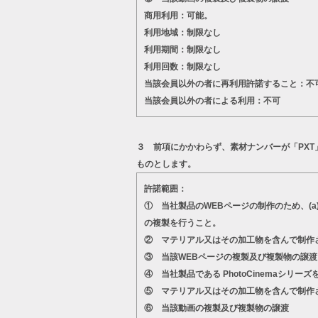
商用利用：可能。
利用地域：制限なし
利用期間：制限なし
利用回数：制限なし
当該会員以外の者に再利用許諾すること：不
当該会員以外の者による利用：不可
３ 前項にかかわらず、素材ナンバーが「PX
ものとします。
許諾範囲：
① 当社製品のWEBページの制作のため、(
の複製を行うこと。
② マテリアル又はその加工物を含んで制作
③ 当該WEBページの複製及び複製物の譲渡
④ 当社製品である PhotoCinema
⑤ マテリアル又はその加工物を含んで制作
⑥ 当該動画の複製及び複製物の譲渡