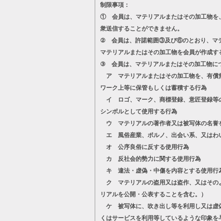
制限事項：
① 会員は、マテリアルまたはその加工物を
衆送信することができません。
② 会員は、許諾範囲③及び⑥のとおり、マ
マテリアルまたはその加工物を会員が作成す
③ 会員は、マテリアルまたはその加工物に
ア マテリアルまたはその加工物を、有償無
ワーク上等に保管もしくは蓄積する行為
イ ロゴ、マーク、商標登録、意匠登録等の
シンボルとして使用する行為
ウ マテリアルの著作者又は被写体の名誉
エ 風俗産業、ポルノ、出会い系、又はわ
オ 公序良俗に反する使用行為
カ 反社会的勢力に関する使用行為
キ 違法・虚偽・中傷を内容とする使用行
ク マテリアルの盗用又は盗作、又はそのよ
リアルを公開・公表することを含む。）
ケ 被写体に、吹き出し等を利用し又は虚偽
くはサービスを利用等しているような印象を