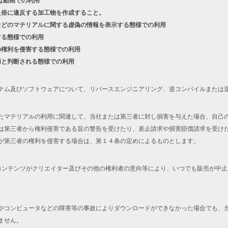
は動画での利用
良俗に違反する加工物を作成すること。
などのマテリアルに関する虚偽の情報を表示する態様での利用
する態様での利用
の権利を侵害する態様での利用
切と判断される態様での利用
テム及びソフトウェアについて、リバースエンジニアリング、逆コンパイルまたは
たマテリアルの利用に関連して、当社または第三者に対し損害を与えた場合、自己
は第三者から権利侵害である旨の警告を受けたり、差止請求や損害賠償請求を受け
が第三者の権利を侵害する場合は、第１４条の定めによるものとします。
コンテンツがクリエイター及びその他の権利者の意向等により、いつでも販売が中
やコンピュータなどの障害等の事故によりダウンロードができなかった場合でも、
ません。