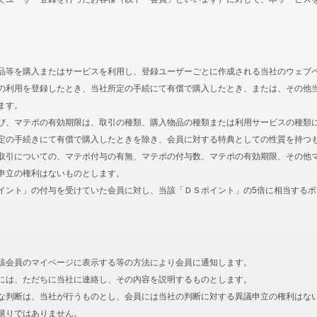
品等を購入またはサービスを利用し、登録ユーザーごとに作成される当社のウェブ
の利用を登録したとき、当社所定の手続にて有償で購入したとき、または、その他
ます。
び、マテポの有効期限は、取引の種類、購入物品の種類または利用サービスの種類
定の手続きにて有償で購入したときを除き、会員に対する特典としての性質を持つ
取引についての、マテポ付与の有無、マテポの付与数、マテポの有効期限、その他
申立の権利はないものとします。
イント」の付与を受けていた会員に対し、当該「ＤＳポイント」の5倍に相当する
該会員のマイページに表示する等の方法により会員に通知します。
には、ただちに当社に連絡し、その内容を説明するものとします。
な判断は、当社が行うものとし、会員には当社の判断に対する異議申立の権利はな
限りではありません。