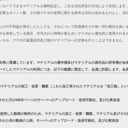
ンロードできるマテリアルを随時設定し、これを当社所定の方法により告知します
必要なポイント数、その他マテポの使用に関する条件は当社が定めるものとし、当
らかの不利益が発生したとしても、それについて賠償責任その他一切の責任を負い
ポを保有している場合、付与された時期が最も古いマテポから優先的に使用される
ンセル、マテポの返還請求及び他のマテリアルへの交換を行うことはできません。
先等に帰属しています。マテリアルの著作権及びマテリアルの原作品の所有権が会
ードしたマテリアルの利用につき、以下の範囲に限定して、会員に許諾します。会
a)マテリアルの加工・改変・翻案（これら加工等されたマテリアルを「加工物」とい
された①のWEBページのサーバへのアップロード・送信可能化、及び公衆送信
リーズを使用した動画の制作のため、マテリアルの加工・改変・翻案、マテリアル及びそ
された④の動画の上映、サーバへのアップロード・送信可能化、及び公衆送信