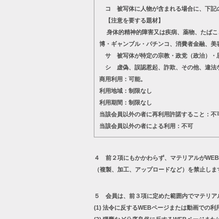
コ 被写体に人物が含まれる場合に、下記
【注意を要する題材】
身体的精神的障害又は疾病、薬物、たばこ、
博・ギャンブル・パチンコ、消費者金融、美
サ 被写体が特定の宗教・政党（政治）・思
シ 虚偽、誤認惹起、詐欺、その他、違法
商用利用：可能。
利用地域：制限なし
利用期間：制限なし
当該会員以外の者に再利用許諾すること：不
当該会員以外の者による利用：不可
４ 前２項にもかかわらず、マテリアルがWE
（複製、加工、アップロードなど）を禁止しま
５ 会員は、前３項に定めた範囲内でマテリア
(1)
法令に反するWEBページまたは動画での利