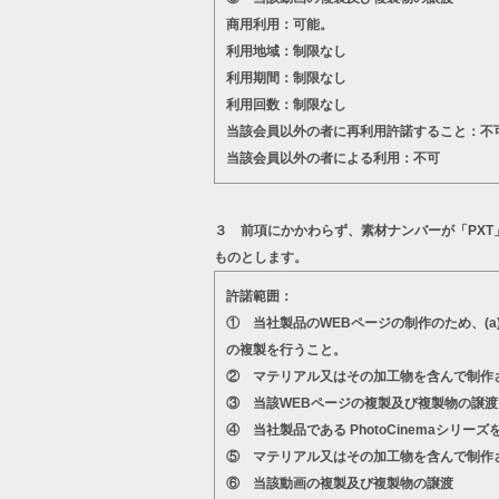
商用利用：可能。
利用地域：制限なし
利用期間：制限なし
利用回数：制限なし
当該会員以外の者に再利用許諾すること：不
当該会員以外の者による利用：不可
３ 前項にかかわらず、素材ナンバーが「PX
ものとします。
許諾範囲：
① 当社製品のWEBページの制作のため、(
の複製を行うこと。
② マテリアル又はその加工物を含んで制作
③ 当該WEBページの複製及び複製物の譲渡
④ 当社製品である PhotoCinema
⑤ マテリアル又はその加工物を含んで制作
⑥ 当該動画の複製及び複製物の譲渡