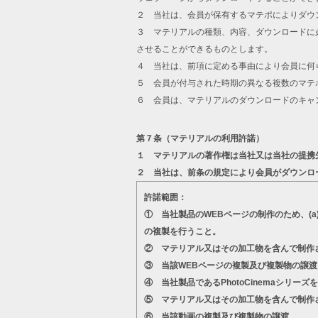
２ 当社は、会員が保有するマテポによりダウ
３ マテリアルの種類、内容、ダウンロードに
させることができるものとします。
４ 当社は、前項に定める事由により会員に何
５ 会員が付与された時期の異なる複数のマテ
６ 会員は、マテリアルのダウンロードのキャ
第７条（マテリアルの利用許諾）
１ マテリアルの著作権は当社又は当社の提携
２ 当社は、前条の規定により会員がダウンロ
許諾範囲：
① 当社製品のWEBページの制作のため、(
の複製を行うこと。
② マテリアル又はその加工物を含んで制作
③ 当該WEBページの複製及び複製物の譲渡
④ 当社製品であるPhotoCinemaシ
⑤ マテリアル又はその加工物を含んで制作
⑥ 当該動画の複製及び複製物の譲渡