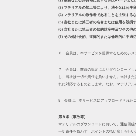
(2)
猥褻など公序良俗に反するWEBページまた
(3)
マテリアルの加工等により、法令又は公序
(4)
マテリアルの原作者であることを主張する
(5)
当社または第三者の名誉または信用を毀損
(6)
当社または第三者の知的財産権及びその他
(7)
その他社会的、道徳的または倫理的に不適
６ 会員は、本サービスを提供するためのシス
７ 会員は、前条の規定によりダウンロードし
し、当社は一切の責任を負いません。当社また
れに対応するものとします。なお、マテリアル
8 会員は、本サービスにアップロードされた
第８条（事故等）
マテリアルのダウンロードにおいて、通信回線
一切責任を負わず、ポイントの払い戻しも行い