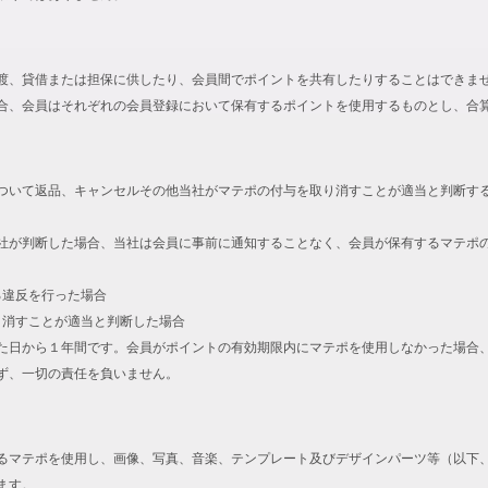
渡、貸借または担保に供したり、会員間でポイントを共有したりすることはできま
合、会員はそれぞれの会員登録において保有するポイントを使用するものとし、合
ついて返品、キャンセルその他当社がマテポの付与を取り消すことが適当と判断す
社が判断した場合、当社は会員に事前に通知することなく、会員が保有するマテポ
る違反を行った場合
取り消すことが適当と判断した場合
た日から１年間です。会員がポイントの有効期限内にマテポを使用しなかった場合
ず、一切の責任を負いません。
るマテポを使用し、画像、写真、音楽、テンプレート及びデザインパーツ等（以下
ます。