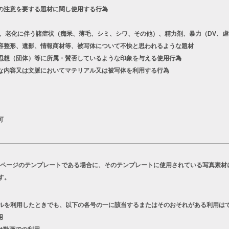
の注意を要する題材に関し使用する行為
老化に伴う諸症状（痴呆、薄毛、シミ、シワ、その他）、精力剤、暴力（DV、虐
容整形、遺影、情報商材等、被写体について不快と思われるような題材
想（団体）等に所属・賛否しているような印象を与える使用行為
な内容又は文脈においてマテリアル又は被写体を利用する行為
可
Bページのテンプレートである場合に、そのテンプレートに使用されている写真素材
す。
ルを利用したときでも、以下の各号の一に該当するまたはそのおそれがある利用は
用