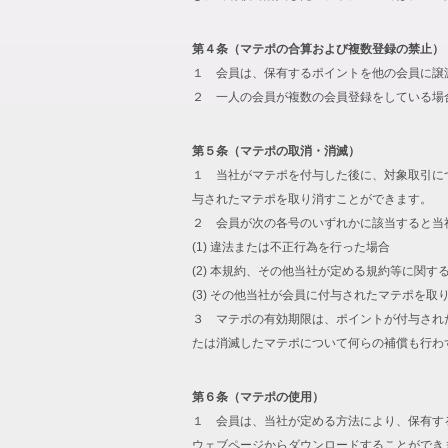
第４条（マテポの合算および複数登録の禁止）
１ 会員は、保有するポイントを他の会員に譲
２ 一人の会員が複数の会員登録をしている場
第５条（マテポの取消・消滅）
１ 当社がマテポを付与した後に、対象取引に
与されたマテポを取り消すことができます。
２ 会員が次の各号のいずれかに該当すると当
(1) 違法または不正行為を行った場合
(2) 本規約、その他当社が定める規約等に関す
(3) その他当社が会員に付与されたマテポを
３ マテポの有効期限は、ポイントが付与され
たは消滅したマテポについて何らの補償も行わ
第６条（マテポの使用）
１ 会員は、当社が定める方法により、保有す
ウェブページからダウンロードすることができ