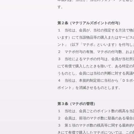
す。
第２条（マテリアルズポイントの付与）
１ 当社は、会員が、当社の指定する方法で物
います）にて当該物品等の購入またはサービス
ント」（以下「マテポ」といいます）を付与し
２ マテポ付与の有無、マテポの付与数、およ
３ 当社によるマテポの付与は、会員が当社所
にて有償で購入したときを除いて、ある特定の
うものとし、会員には当社の判断に対する異議
４ 当社は、本規約制定前に当社から「ＤＳポ
ポイント」を消滅させるものとします。
第３条（マテポの管理）
１ 当社は、会員ごとのポイント数の残高を当
２ 会員は、前項のマテポ数に疑義のある場合
３ 第１項のマテポ数の残高等に関する最終的
きにて有償で購入したマテポについては、この