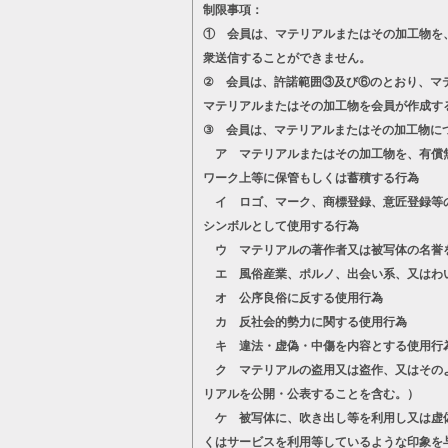
制限事項：
① 会員は、マテリアルまたはその加工物を
衆送信することができません。
② 会員は、許諾範囲③及び⑥のとおり、マ
マテリアルまたはその加工物を会員が作成す
③ 会員は、マテリアルまたはその加工物に
ア マテリアルまたはその加工物を、有償無
ワーク上等に保管もしくは蓄積する行為
イ ロゴ、マーク、商標登録、意匠登録等の
シンボルとして使用する行為
ウ マテリアルの著作者又は被写体の名誉
エ 風俗産業、ポルノ、出会い系、又はわ
オ 公序良俗に反する使用行為
カ 反社会的勢力に関する使用行為
キ 違法・虚偽・中傷を内容とする使用行
ク マテリアルの盗用又は盗作、又はそのよ
リアルを公開・公表することを含む。）
ケ 被写体に、吹き出し等を利用し又は虚偽
くはサービスを利用等しているような印象を