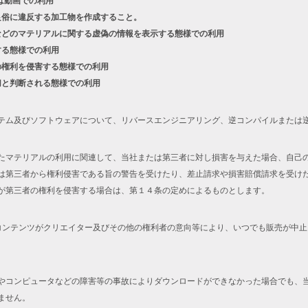
は動画での利用
良俗に違反する加工物を作成すること。
などのマテリアルに関する虚偽の情報を表示する態様での利用
する態様での利用
の権利を侵害する態様での利用
切と判断される態様での利用
テム及びソフトウェアについて、リバースエンジニアリング、逆コンパイルまたは
たマテリアルの利用に関連して、当社または第三者に対し損害を与えた場合、自己
は第三者から権利侵害である旨の警告を受けたり、差止請求や損害賠償請求を受け
が第三者の権利を侵害する場合は、第１４条の定めによるものとします。
コンテンツがクリエイター及びその他の権利者の意向等により、いつでも販売が中
やコンピュータなどの障害等の事故によりダウンロードができなかった場合でも、
ません。