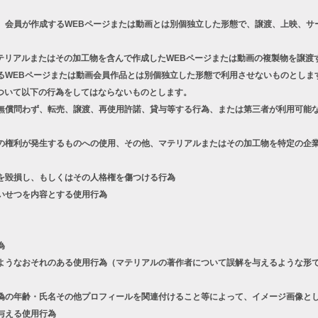
、会員が作成するWEBページまたは動画とは別個独立した形態で、譲渡、上映、サ
テリアルまたはその加工物を含んで作成したWEBページまたは動画の複製物を譲渡
るWEBページまたは動画会員作品とは別個独立した形態で利用させないものとしま
ついて以下の行為をしてはならないものとします。
償問わず、転売、譲渡、再使用許諾、貸与等する行為、または第三者が利用可能な
権利が発生するものへの使用、その他、マテリアルまたはその加工物を特定の企業
を毀損し、もしくはその人格権を傷つける行為
いせつを内容とする使用行為
為
うなおそれのある使用行為（マテリアルの著作者について誤解を与えるような形で
の年齢・氏名その他プロフィールを関連付けること等によって、イメージ画像とし
与える使用行為