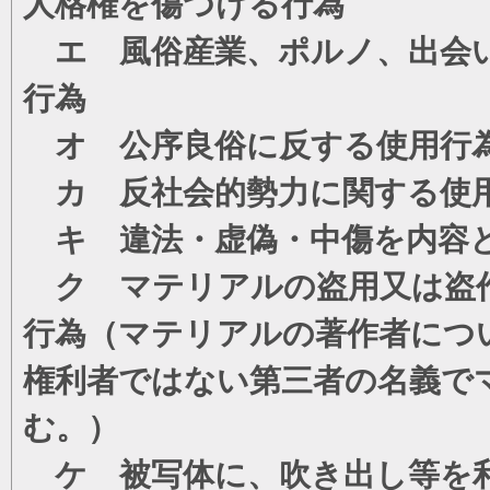
人格権を傷つける行為
エ 風俗産業、ポルノ、出会い
行為
オ 公序良俗に反する使用行
カ 反社会的勢力に関する使
キ 違法・虚偽・中傷を内容
ク マテリアルの盗用又は盗
行為（マテリアルの著作者につ
権利者ではない第三者の名義で
む。）
ケ 被写体に、吹き出し等を利