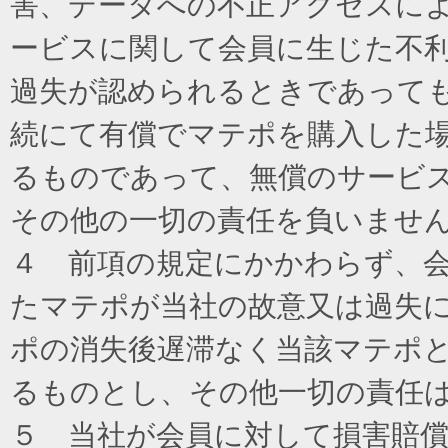
害、データへの不正アクセスに
ービスに関して会員に生じた不
過失が認められるときであって
続にて有償でマテポを購入した
るものであって、無償のサービ
その他の一切の責任を負いませ
４ 前項の規定にかかわらず、
たマテポが当社の故意又は過失
ポの消失後遅滞なく当該マテポ
るものとし、その他一切の責任
５ 当社が会員に対して損害賠