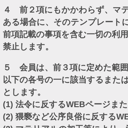
４ 前２項にもかかわらず、マテ
ある場合に、そのテンプレート
前項記載の事項を含む一切の利
禁止します。
５ 会員は、前３項に定めた範
以下の各号の一に該当するまた
とします。
(1)
法令に反するWEBページま
(2)
猥褻など公序良俗に反するW