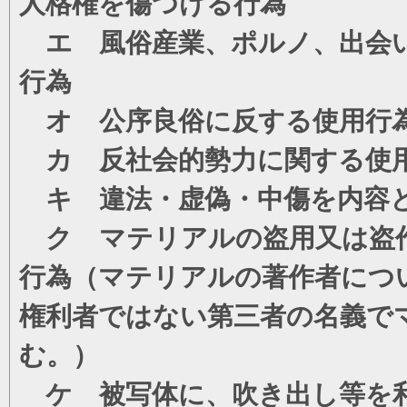
人格権を傷つける行為
エ 風俗産業、ポルノ、出会い
行為
オ 公序良俗に反する使用行
カ 反社会的勢力に関する使
キ 違法・虚偽・中傷を内容
ク マテリアルの盗用又は盗
行為（マテリアルの著作者につ
権利者ではない第三者の名義で
む。）
ケ 被写体に、吹き出し等を利