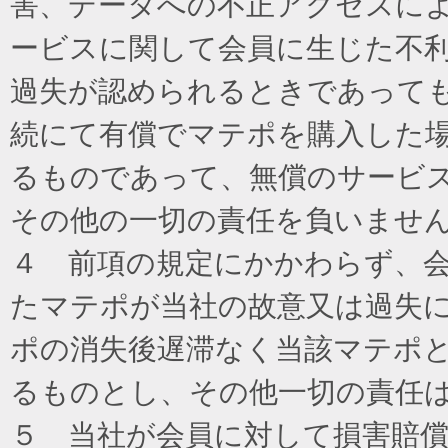
害、データへの不正アクセスに
ービスに関して会員に生じた不
過失が認められるときであって
続にて有償でマテポを購入した
るものであって、無償のサービ
その他の一切の責任を負いませ
４ 前項の規定にかかわらず、
たマテポが当社の故意又は過失
ポの消失後遅滞なく当該マテポ
るものとし、その他一切の責任
５ 当社が会員に対して損害賠