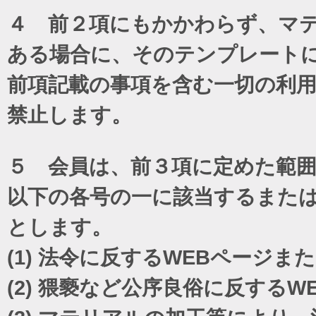
４ 前２項にもかかわらず、マテ
ある場合に、そのテンプレート
前項記載の事項を含む一切の利
禁止します。
５ 会員は、前３項に定めた範
以下の各号の一に該当するまた
とします。
(1)
法令に反するWEBページま
(2)
猥褻など公序良俗に反するW