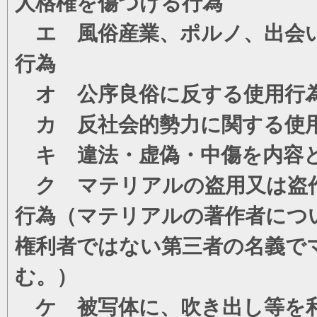
人格権を傷つける行為
エ 風俗産業、ポルノ、出会い
行為
オ 公序良俗に反する使用行
カ 反社会的勢力に関する使
キ 違法・虚偽・中傷を内容
ク マテリアルの盗用又は盗
行為（マテリアルの著作者につ
権利者ではない第三者の名義で
む。）
ケ 被写体に、吹き出し等を利