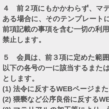
４ 前２項にもかかわらず、マテ
ある場合に、そのテンプレート
前項記載の事項を含む一切の利
禁止します。
５ 会員は、前３項に定めた範
以下の各号の一に該当するまた
とします。
(1)
法令に反するWEBページま
(2)
猥褻など公序良俗に反するW