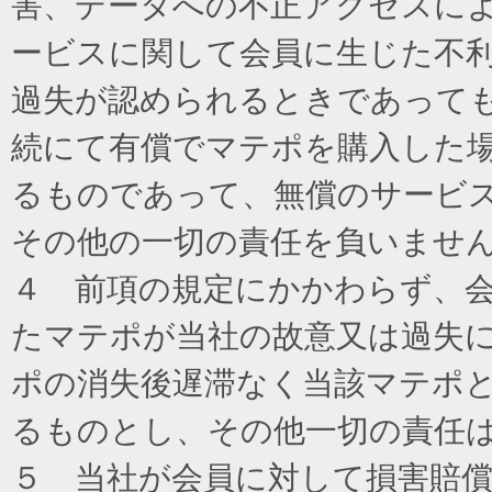
害、データへの不正アクセスに
ービスに関して会員に生じた不
過失が認められるときであって
続にて有償でマテポを購入した
るものであって、無償のサービ
その他の一切の責任を負いませ
４ 前項の規定にかかわらず、
たマテポが当社の故意又は過失
ポの消失後遅滞なく当該マテポ
るものとし、その他一切の責任
５ 当社が会員に対して損害賠