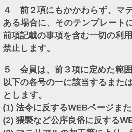
４ 前２項にもかかわらず、マテ
ある場合に、そのテンプレート
前項記載の事項を含む一切の利
禁止します。
５ 会員は、前３項に定めた範
以下の各号の一に該当するまた
とします。
(1)
法令に反するWEBページま
(2)
猥褻など公序良俗に反するW