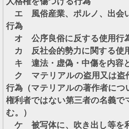
人格権を傷つける行為
エ 風俗産業、ポルノ、出会い
行為
オ 公序良俗に反する使用行
カ 反社会的勢力に関する使
キ 違法・虚偽・中傷を内容
ク マテリアルの盗用又は盗
行為（マテリアルの著作者につ
権利者ではない第三者の名義で
む。）
ケ 被写体に、吹き出し等を利