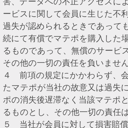
害、データへの不正アクセスに
ービスに関して会員に生じた不
過失が認められるときであって
続にて有償でマテポを購入した
るものであって、無償のサービ
その他の一切の責任を負いませ
４ 前項の規定にかかわらず、
たマテポが当社の故意又は過失
ポの消失後遅滞なく当該マテポ
るものとし、その他一切の責任
５ 当社が会員に対して損害賠