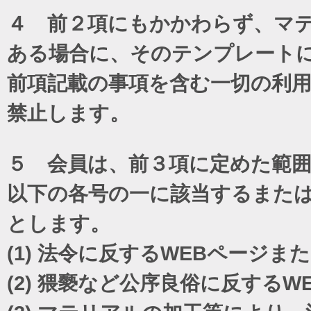
４ 前２項にもかかわらず、マテ
ある場合に、そのテンプレート
前項記載の事項を含む一切の利
禁止します。
５ 会員は、前３項に定めた範
以下の各号の一に該当するまた
とします。
(1)
法令に反するWEBページま
(2)
猥褻など公序良俗に反するW