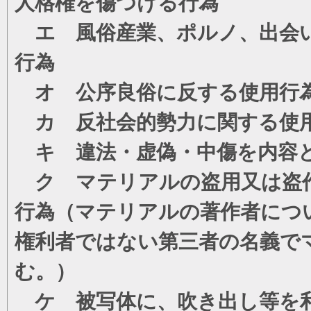
人格権を傷つける行為
エ 風俗産業、ポルノ、出会い
行為
オ 公序良俗に反する使用行
カ 反社会的勢力に関する使
キ 違法・虚偽・中傷を内容
ク マテリアルの盗用又は盗
行為（マテリアルの著作者につ
権利者ではない第三者の名義で
む。）
ケ 被写体に、吹き出し等を利