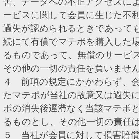
害、データへの不正アクセスに
ービスに関して会員に生じた不
過失が認められるときであって
続にて有償でマテポを購入した
るものであって、無償のサービ
その他の一切の責任を負いませ
４ 前項の規定にかかわらず、
たマテポが当社の故意又は過失
ポの消失後遅滞なく当該マテポ
るものとし、その他一切の責任
５ 当社が会員に対して損害賠