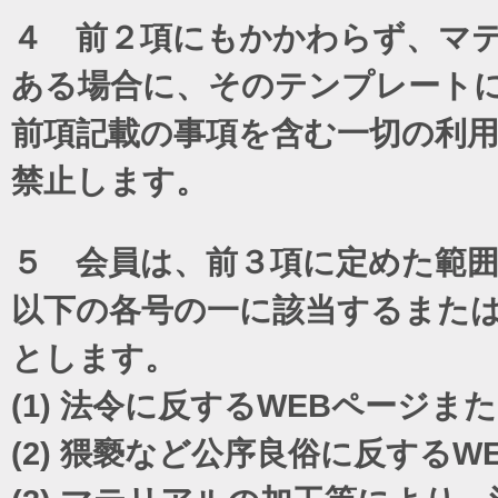
４ 前２項にもかかわらず、マテ
ある場合に、そのテンプレート
前項記載の事項を含む一切の利
禁止します。
５ 会員は、前３項に定めた範
以下の各号の一に該当するまた
とします。
(1)
法令に反するWEBページま
(2)
猥褻など公序良俗に反するW