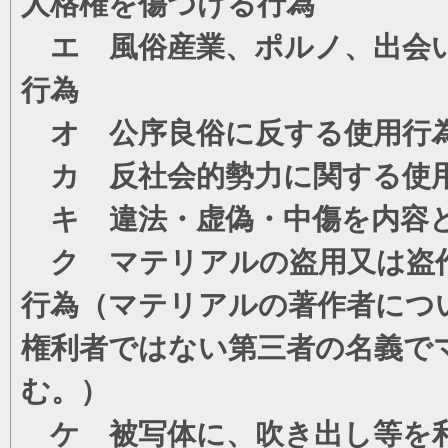
人格権を傷つける行為
エ 風俗産業、ポルノ、出会い
行為
オ 公序良俗に反する使用行
カ 反社会的勢力に関する使
キ 違法・虚偽・中傷を内容
ク マテリアルの盗用又は盗
行為（マテリアルの著作者につ
権利者ではない第三者の名義で
む。）
ケ 被写体に、吹き出し等を利