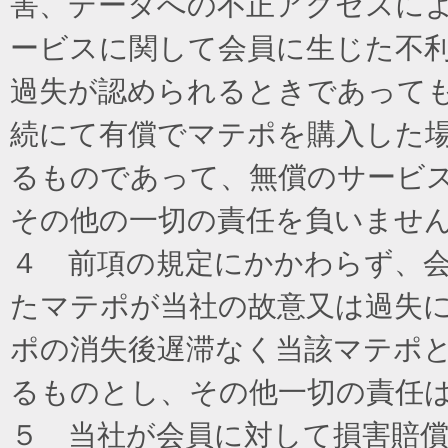
害、データへの不正アクセスに
ービスに関して会員に生じた不
過失が認められるときであって
続にて有償でマテポを購入した
るものであって、無償のサービ
その他の一切の責任を負いませ
４ 前項の規定にかかわらず、
たマテポが当社の故意又は過失
ポの消失後遅滞なく当該マテポ
るものとし、その他一切の責任
５ 当社が会員に対して損害賠