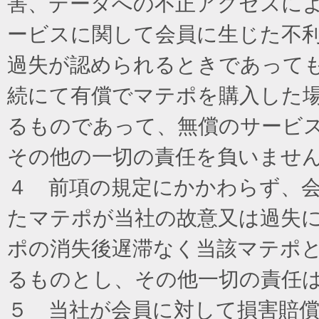
害、データへの不正アクセスに
ービスに関して会員に生じた不
過失が認められるときであって
続にて有償でマテポを購入した
るものであって、無償のサービ
その他の一切の責任を負いませ
４ 前項の規定にかかわらず、
たマテポが当社の故意又は過失
ポの消失後遅滞なく当該マテポ
るものとし、その他一切の責任
５ 当社が会員に対して損害賠