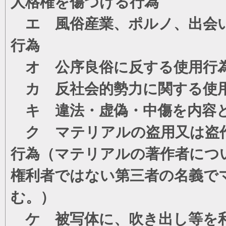
人格権を傷つける行為
エ 風俗産業、ポルノ、出会い
行為
オ 公序良俗に反する使用行
カ 反社会的勢力に関する使
キ 違法・虚偽・中傷を内容
ク マテリアルの盗用又は盗
行為（マテリアルの著作者につ
権利者ではない第三者の名義で
む。）
ケ 被写体に、吹き出し等を利