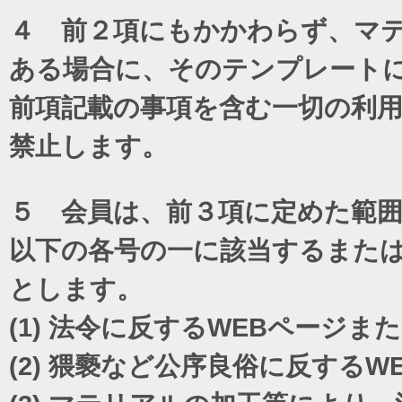
４ 前２項にもかかわらず、マテ
ある場合に、そのテンプレート
前項記載の事項を含む一切の利
禁止します。
５ 会員は、前３項に定めた範
以下の各号の一に該当するまた
とします。
(1)
法令に反するWEBページま
(2)
猥褻など公序良俗に反するW