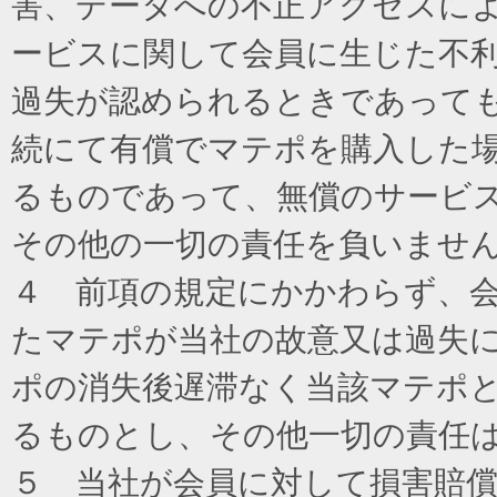
害、データへの不正アクセスに
ービスに関して会員に生じた不
過失が認められるときであって
続にて有償でマテポを購入した
るものであって、無償のサービ
その他の一切の責任を負いませ
４ 前項の規定にかかわらず、
たマテポが当社の故意又は過失
ポの消失後遅滞なく当該マテポ
るものとし、その他一切の責任
５ 当社が会員に対して損害賠