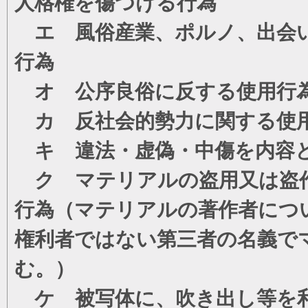
人格権を傷つける行為
エ 風俗産業、ポルノ、出会い
行為
オ 公序良俗に反する使用行
カ 反社会的勢力に関する使
キ 違法・虚偽・中傷を内容
ク マテリアルの盗用又は盗
行為（マテリアルの著作者につ
権利者ではない第三者の名義で
む。）
ケ 被写体に、吹き出し等を利