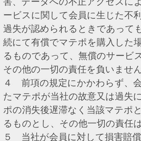
害、データへの不正アクセスに
ービスに関して会員に生じた不
過失が認められるときであって
続にて有償でマテポを購入した
るものであって、無償のサービ
その他の一切の責任を負いませ
４ 前項の規定にかかわらず、
たマテポが当社の故意又は過失
ポの消失後遅滞なく当該マテポ
るものとし、その他一切の責任
５ 当社が会員に対して損害賠