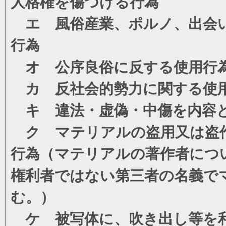
人格権を傷つける行為
エ 風俗産業、ポルノ、出会い
行為
オ 公序良俗に反する使用行
カ 反社会的勢力に関する使
キ 違法・虚偽・中傷を内容
ク マテリアルの盗用又は盗
行為（マテリアルの著作者につ
権利者ではない第三者の名義で
む。）
ケ 被写体に、吹き出し等を利