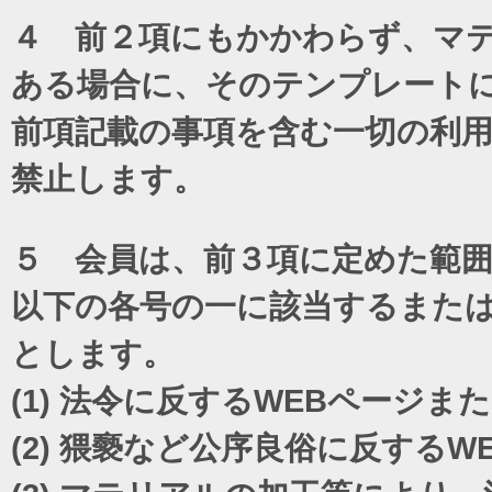
４ 前２項にもかかわらず、マテ
ある場合に、そのテンプレート
前項記載の事項を含む一切の利
禁止します。
５ 会員は、前３項に定めた範
以下の各号の一に該当するまた
とします。
(1)
法令に反するWEBページま
(2)
猥褻など公序良俗に反するW