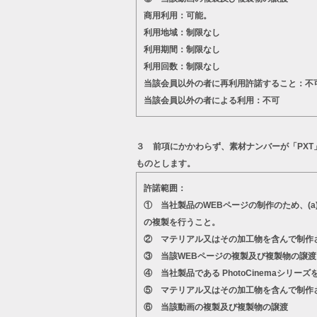
商用利用：可能。
利用地域：制限なし
利用期間：制限なし
利用回数：制限なし
当該会員以外の者に再利用許諾すること：不
当該会員以外の者による利用：不可
３ 前項にかかわらず、素材ナンバーが「PX
ものとします。
許諾範囲：
① 当社製品のWEBページの制作のため、(
の複製を行うこと。
② マテリアル又はその加工物を含んで制作
③ 当該WEBページの複製及び複製物の譲渡
④ 当社製品である PhotoCinema
⑤ マテリアル又はその加工物を含んで制作
⑥ 当該動画の複製及び複製物の譲渡