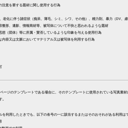
の注意を要する題材に関し使用する行為
老化に伴う諸症状（痴呆、薄毛、シミ、シワ、その他）、精力剤、暴力（DV、虐
容整形、遺影、情報商材等、被写体について不快と思われるような題材
想（団体）等に所属・賛否しているような印象を与える使用行為
な内容又は文脈においてマテリアル又は被写体を利用する行為
可
Bページのテンプレートである場合に、そのテンプレートに使用されている写真素材
す。
ルを利用したときでも、以下の各号の一に該当するまたはそのおそれがある利用は
用