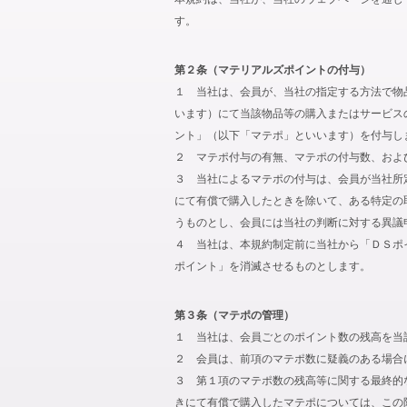
す。
第２条（マテリアルズポイントの付与）
１ 当社は、会員が、当社の指定する方法で物
います）にて当該物品等の購入またはサービス
ント」（以下「マテポ」といいます）を付与し
２ マテポ付与の有無、マテポの付与数、およ
３ 当社によるマテポの付与は、会員が当社所
にて有償で購入したときを除いて、ある特定の
うものとし、会員には当社の判断に対する異議
４ 当社は、本規約制定前に当社から「ＤＳポ
ポイント」を消滅させるものとします。
第３条（マテポの管理）
１ 当社は、会員ごとのポイント数の残高を当
２ 会員は、前項のマテポ数に疑義のある場合
３ 第１項のマテポ数の残高等に関する最終的
きにて有償で購入したマテポについては、この