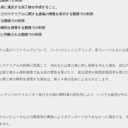
は動画での利用
良俗に違反する加工物を作成すること。
などのマテリアルに関する虚偽の情報を表示する態様での利用
する態様での利用
の権利を侵害する態様での利用
切と判断される態様での利用
テム及びソフトウェアについて、リバースエンジニアリング、逆コンパイルまたは
たマテリアルの利用に関連して、当社または第三者に対し損害を与えた場合、自己
は第三者から権利侵害である旨の警告を受けたり、差止請求や損害賠償請求を受け
が第三者の権利を侵害する場合は、第１４条の定めによるものとします。
コンテンツがクリエイター及びその他の権利者の意向等により、いつでも販売が中
やコンピュータなどの障害等の事故によりダウンロードができなかった場合でも、
ません。