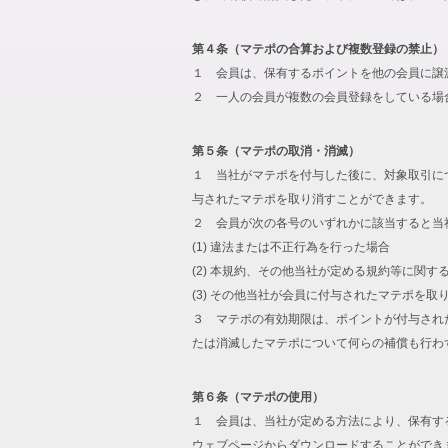
第４条（マテポの合算および複数登録の禁止）
１ 会員は、保有するポイントを他の会員に譲
２ 一人の会員が複数の会員登録をしている場
第５条（マテポの取消・消滅）
１ 当社がマテポを付与した後に、対象取引に
与されたマテポを取り消すことができます。
２ 会員が次の各号のいずれかに該当すると当
(1) 違法または不正行為を行った場合
(2) 本規約、その他当社が定める規約等に関す
(3) その他当社が会員に付与されたマテポを
３ マテポの有効期限は、ポイントが付与され
たは消滅したマテポについて何らの補償も行わ
第６条（マテポの使用）
１ 会員は、当社が定める方法により、保有す
ウェブページからダウンロードすることができ