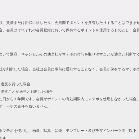
渡、貸借または担保に供したり、会員間でポイントを共有したりすることはできま
合、会員はそれぞれの会員登録において保有するポイントを使用するものとし、合
ついて返品、キャンセルその他当社がマテポの付与を取り消すことが適当と判断す
社が判断した場合、当社は会員に事前に通知することなく、会員が保有するマテポ
る違反を行った場合
取り消すことが適当と判断した場合
た日から１年間です。会員がポイントの有効期限内にマテポを使用しなかった場合
ず、一切の責任を負いません。
るマテポを使用し、画像、写真、音楽、テンプレート及びデザインパーツ等（以下
ます。