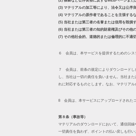
(2)
猥褻など公序良俗に反するWEBページまた
(3)
マテリアルの加工等により、法令又は公序
(4)
マテリアルの原作者であることを主張する
(5)
当社または第三者の名誉または信用を毀損
(6)
当社または第三者の知的財産権及びその他
(7)
その他社会的、道徳的または倫理的に不適
６ 会員は、本サービスを提供するためのシス
７ 会員は、前条の規定によりダウンロードし
し、当社は一切の責任を負いません。当社また
れに対応するものとします。なお、マテリアル
8 会員は、本サービスにアップロードされた
第８条（事故等）
マテリアルのダウンロードにおいて、通信回線
一切責任を負わず、ポイントの払い戻しも行い