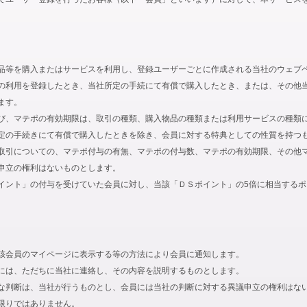
品等を購入またはサービスを利用し、登録ユーザーごとに作成される当社のウェブ
の利用を登録したとき、当社所定の手続にて有償で購入したとき、または、その他
ます。
び、マテポの有効期限は、取引の種類、購入物品の種類または利用サービスの種類
定の手続きにて有償で購入したときを除き、会員に対する特典としての性質を持つ
取引についての、マテポ付与の有無、マテポの付与数、マテポの有効期限、その他
申立の権利はないものとします。
イント」の付与を受けていた会員に対し、当該「ＤＳポイント」の5倍に相当する
該会員のマイページに表示する等の方法により会員に通知します。
には、ただちに当社に連絡し、その内容を説明するものとします。
な判断は、当社が行うものとし、会員には当社の判断に対する異議申立の権利はな
限りではありません。