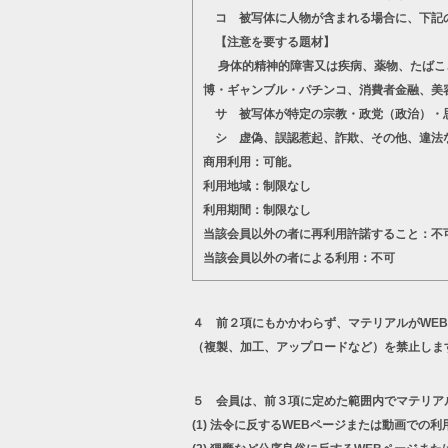
コ 被写体に人物が含まれる場合に、下記
【注意を要する題材】
身体的精神的障害又は疾病、薬物、たばこ、
博・ギャンブル・パチンコ、消費者金融、美
サ 被写体が特定の宗教・政党（政治）・思
シ 虚偽、誤認惹起、詐欺、その他、違法
商用利用：可能。
利用地域：制限なし
利用期間：制限なし
当該会員以外の者に再利用許諾すること：不
当該会員以外の者による利用：不可
４ 前２項にもかかわらず、マテリアルがWE
（複製、加工、アップロードなど）を禁止しま
５ 会員は、前３項に定めた範囲内でマテリア
(1)
法令に反するWEBページまたは動画での利