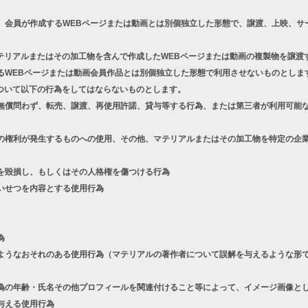
、会員が作成するWEBページまたは動画とは別個独立した形態で、譲渡、上映、サ
テリアルまたはその加工物を含んで作成したWEBページまたは動画の複製物を譲渡
るWEBページまたは動画会員作品とは別個独立した形態で利用させないものとしま
ついて以下の行為をしてはならないものとします。
償問わず、転売、譲渡、再使用許諾、貸与等する行為、または第三者が利用可能な
権利が発生するものへの使用、その他、マテリアルまたはその加工物を特定の企業
を毀損し、もしくはその人格権を傷つける行為
いせつを内容とする使用行為
為
うなおそれのある使用行為（マテリアルの著作者について誤解を与えるような形で
の年齢・氏名その他プロフィールを関連付けること等によって、イメージ画像とし
与える使用行為