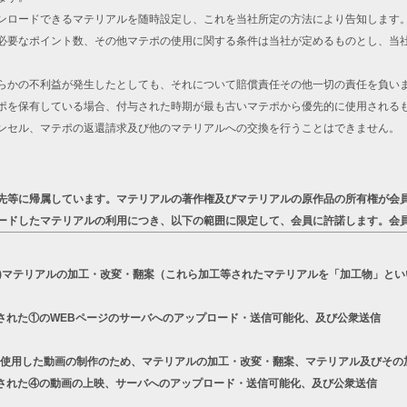
ンロードできるマテリアルを随時設定し、これを当社所定の方法により告知します
必要なポイント数、その他マテポの使用に関する条件は当社が定めるものとし、当
らかの不利益が発生したとしても、それについて賠償責任その他一切の責任を負い
ポを保有している場合、付与された時期が最も古いマテポから優先的に使用される
ンセル、マテポの返還請求及び他のマテリアルへの交換を行うことはできません。
先等に帰属しています。マテリアルの著作権及びマテリアルの原作品の所有権が会
ードしたマテリアルの利用につき、以下の範囲に限定して、会員に許諾します。会
a)マテリアルの加工・改変・翻案（これら加工等されたマテリアルを「加工物」とい
された①のWEBページのサーバへのアップロード・送信可能化、及び公衆送信
リーズを使用した動画の制作のため、マテリアルの加工・改変・翻案、マテリアル及びそ
された④の動画の上映、サーバへのアップロード・送信可能化、及び公衆送信