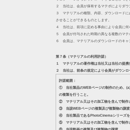
２ 当社は、会員が保有するマテポによりダウ
３ マテリアルの種類、内容、ダウンロードに
させることができるものとします。
４ 当社は、前項に定める事由により会員に何
５ 会員が付与された時期の異なる複数のマテ
６ 会員は、マテリアルのダウンロードのキャ
第７条（マテリアルの利用許諾）
１ マテリアルの著作権は当社又は当社の提携
２ 当社は、前条の規定により会員がダウンロ
許諾範囲：
① 当社製品のWEBページの制作のため、(
の複製を行うこと。
② マテリアル又はその加工物を含んで制作
③ 当該WEBページの複製及び複製物の譲渡
④ 当社製品であるPhotoCinemaシ
⑤ マテリアル又はその加工物を含んで制作
⑥ 当該動画の複製及び複製物の譲渡