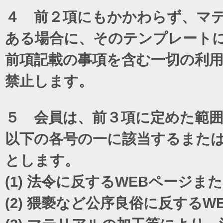
４ 前２項にもかかわらず、マテ
ある場合に、そのテンプレート
前項記載の事項を含む一切の利
禁止します。
５ 会員は、前３項に定めた範
以下の各号の一に該当するまた
とします。
(1)
法令に反するWEBページま
(2)
猥褻など公序良俗に反するW