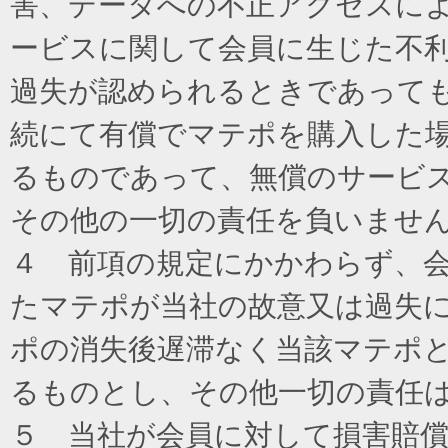
害、データへの不正アクセスに
ービスに関して会員に生じた不
過失が認められるときであって
続にて有償でマテポを購入した
るものであって、無償のサービ
その他の一切の責任を負いませ
４ 前項の規定にかかわらず、
たマテポが当社の故意又は過失
ポの消失後遅滞なく当該マテポ
るものとし、その他一切の責任
５ 当社が会員に対して損害賠