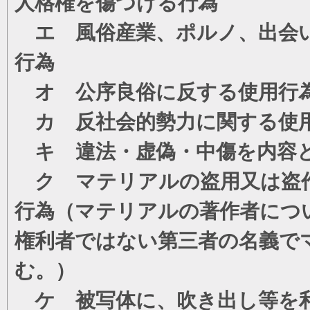
人格権を傷つける行為
エ 風俗産業、ポルノ、出会い
行為
オ 公序良俗に反する使用行
カ 反社会的勢力に関する使
キ 違法・虚偽・中傷を内容
ク マテリアルの盗用又は盗
行為（マテリアルの著作者につ
権利者ではない第三者の名義で
む。）
ケ 被写体に、吹き出し等を利