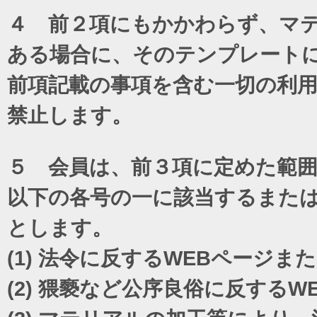
４ 前２項にもかかわらず、マテ
ある場合に、そのテンプレート
前項記載の事項を含む一切の利
禁止します。
５ 会員は、前３項に定めた範
以下の各号の一に該当するまた
とします。
(1)
法令に反するWEBページま
(2)
猥褻など公序良俗に反するW