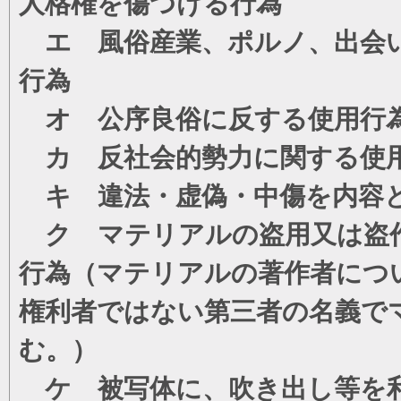
人格権を傷つける行為
エ 風俗産業、ポルノ、出会い
行為
オ 公序良俗に反する使用行
カ 反社会的勢力に関する使
キ 違法・虚偽・中傷を内容
ク マテリアルの盗用又は盗
行為（マテリアルの著作者につ
権利者ではない第三者の名義で
む。）
ケ 被写体に、吹き出し等を利