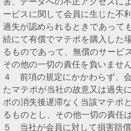
害、データへの不正アクセスに
ービスに関して会員に生じた不
過失が認められるときであって
続にて有償でマテポを購入した
るものであって、無償のサービ
その他の一切の責任を負いませ
４ 前項の規定にかかわらず、
たマテポが当社の故意又は過失
ポの消失後遅滞なく当該マテポ
るものとし、その他一切の責任
５ 当社が会員に対して損害賠