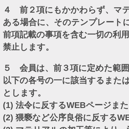
４ 前２項にもかかわらず、マテ
ある場合に、そのテンプレート
前項記載の事項を含む一切の利
禁止します。
５ 会員は、前３項に定めた範
以下の各号の一に該当するまた
とします。
(1)
法令に反するWEBページま
(2)
猥褻など公序良俗に反するW