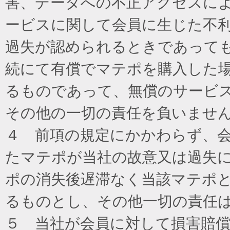
害、データへの不正アクセスに
ービスに関して会員に生じた不
過失が認められるときであって
続にて有償でマテポを購入した
るものであって、無償のサービ
その他の一切の責任を負いませ
４ 前項の規定にかかわらず、
たマテポが当社の故意又は過失
ポの消失後遅滞なく当該マテポ
るものとし、その他一切の責任
５ 当社が会員に対して損害賠