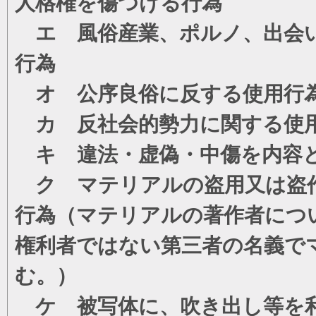
人格権を傷つける行為
エ 風俗産業、ポルノ、出会い
行為
オ 公序良俗に反する使用行
カ 反社会的勢力に関する使
キ 違法・虚偽・中傷を内容
ク マテリアルの盗用又は盗
行為（マテリアルの著作者につ
権利者ではない第三者の名義で
む。）
ケ 被写体に、吹き出し等を利