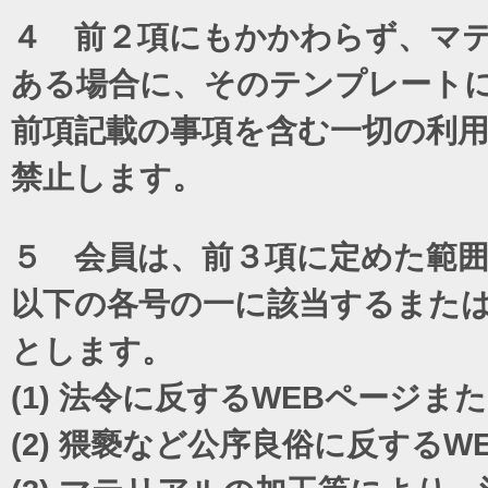
４ 前２項にもかかわらず、マテ
ある場合に、そのテンプレート
前項記載の事項を含む一切の利
禁止します。
５ 会員は、前３項に定めた範
以下の各号の一に該当するまた
とします。
(1)
法令に反するWEBページま
(2)
猥褻など公序良俗に反するW