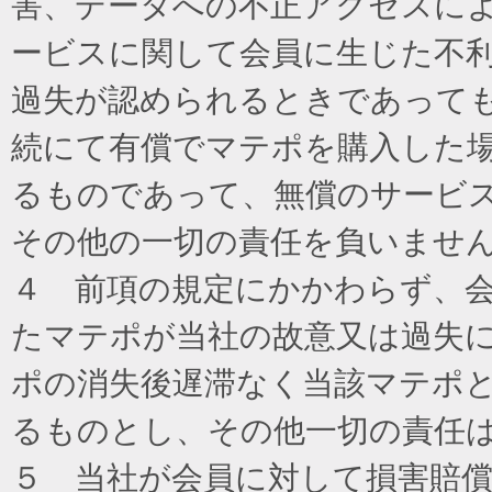
害、データへの不正アクセスに
ービスに関して会員に生じた不
過失が認められるときであって
続にて有償でマテポを購入した
るものであって、無償のサービ
その他の一切の責任を負いませ
４ 前項の規定にかかわらず、
たマテポが当社の故意又は過失
ポの消失後遅滞なく当該マテポ
るものとし、その他一切の責任
５ 当社が会員に対して損害賠