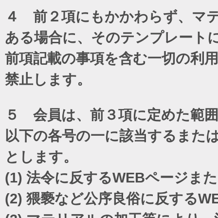
４ 前２項にもかかわらず、マテ
ある場合に、そのテンプレート
前項記載の事項を含む一切の利
禁止します。
５ 会員は、前３項に定めた範
以下の各号の一に該当するまた
とします。
(1)
法令に反するWEBページま
(2)
猥褻など公序良俗に反するW