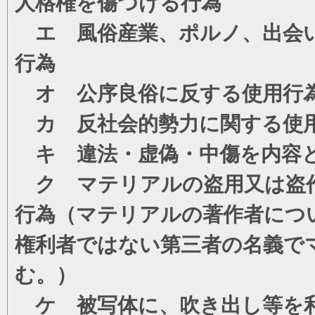
人格権を傷つける行為
エ 風俗産業、ポルノ、出会い
行為
オ 公序良俗に反する使用行
カ 反社会的勢力に関する使
キ 違法・虚偽・中傷を内容
ク マテリアルの盗用又は盗
行為（マテリアルの著作者につ
権利者ではない第三者の名義で
む。）
ケ 被写体に、吹き出し等を利