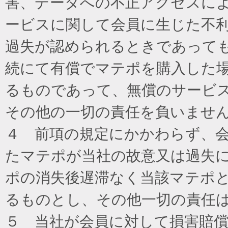
害、データへの不正アクセスに
ービスに関して会員に生じた不
過失が認められるときであって
続にて有償でマテポを購入した
るものであって、無償のサービ
その他の一切の責任を負いませ
４ 前項の規定にかかわらず、
たマテポが当社の故意又は過失
ポの消失後遅滞なく当該マテポ
るものとし、その他一切の責任
５ 当社が会員に対して損害賠