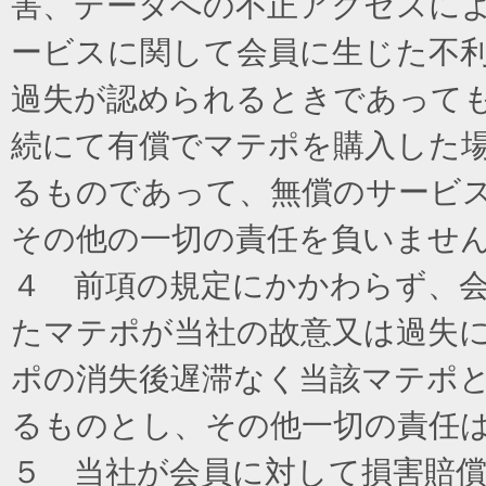
害、データへの不正アクセスに
ービスに関して会員に生じた不
過失が認められるときであって
続にて有償でマテポを購入した
るものであって、無償のサービ
その他の一切の責任を負いませ
４ 前項の規定にかかわらず、
たマテポが当社の故意又は過失
ポの消失後遅滞なく当該マテポ
るものとし、その他一切の責任
５ 当社が会員に対して損害賠