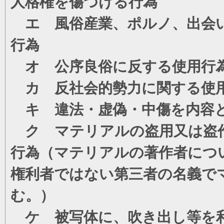
人格権を傷つける行為
エ 風俗産業、ポルノ、出会い
行為
オ 公序良俗に反する使用行
カ 反社会的勢力に関する使
キ 違法・虚偽・中傷を内容
ク マテリアルの盗用又は盗
行為（マテリアルの著作者につ
権利者ではない第三者の名義で
む。）
ケ 被写体に、吹き出し等を利