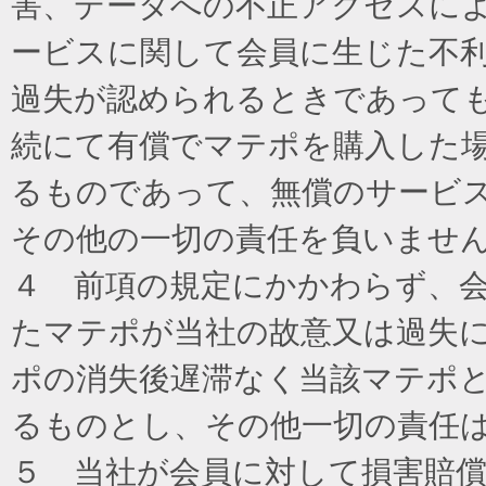
害、データへの不正アクセスに
ービスに関して会員に生じた不
過失が認められるときであって
続にて有償でマテポを購入した
るものであって、無償のサービ
その他の一切の責任を負いませ
４ 前項の規定にかかわらず、
たマテポが当社の故意又は過失
ポの消失後遅滞なく当該マテポ
るものとし、その他一切の責任
５ 当社が会員に対して損害賠