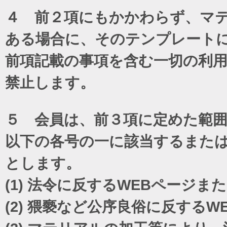
４ 前２項にもかかわらず、マテ
ある場合に、そのテンプレート
前項記載の事項を含む一切の利
禁止します。
５ 会員は、前３項に定めた範
以下の各号の一に該当するまた
とします。
(1)
法令に反するWEBページま
(2)
猥褻など公序良俗に反するW