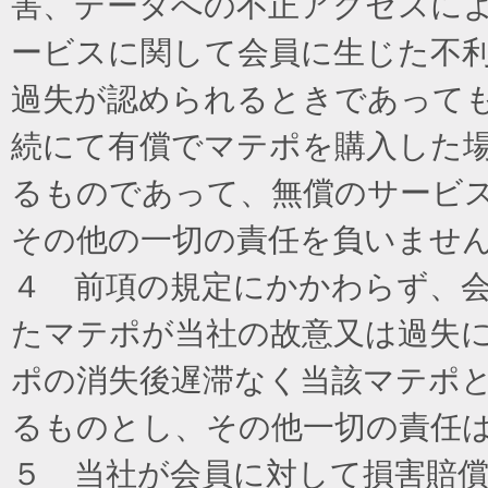
害、データへの不正アクセスに
ービスに関して会員に生じた不
過失が認められるときであって
続にて有償でマテポを購入した
るものであって、無償のサービ
その他の一切の責任を負いませ
４ 前項の規定にかかわらず、
たマテポが当社の故意又は過失
ポの消失後遅滞なく当該マテポ
るものとし、その他一切の責任
５ 当社が会員に対して損害賠