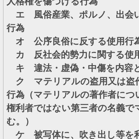
人格権を傷つける行為
エ 風俗産業、ポルノ、出会い
行為
オ 公序良俗に反する使用行
カ 反社会的勢力に関する使
キ 違法・虚偽・中傷を内容
ク マテリアルの盗用又は盗
行為（マテリアルの著作者につ
権利者ではない第三者の名義で
む。）
ケ 被写体に、吹き出し等を利