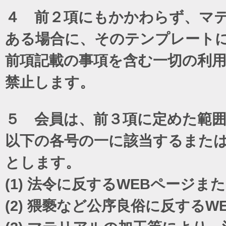
４ 前２項にもかかわらず、マテ
ある場合に、そのテンプレート
前項記載の事項を含む一切の利
禁止します。
５ 会員は、前３項に定めた範
以下の各号の一に該当するまた
とします。
(1)
法令に反するWEBページま
(2)
猥褻など公序良俗に反するW