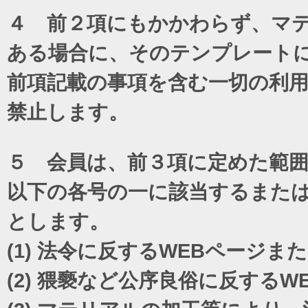
４ 前２項にもかかわらず、マテ
ある場合に、そのテンプレート
前項記載の事項を含む一切の利
禁止します。
５ 会員は、前３項に定めた範
以下の各号の一に該当するまた
とします。
(1)
法令に反するWEBページま
(2)
猥褻など公序良俗に反するW