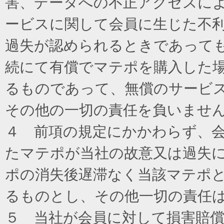
害、データへの不正アクセスに
ービスに関して会員に生じた不
過失が認められるときであって
続にて有償でマテポを購入した
るものであって、無償のサービ
その他の一切の責任を負いませ
４ 前項の規定にかかわらず、
たマテポが当社の故意又は過失
ポの消失後遅滞なく当該マテポ
るものとし、その他一切の責任
５ 当社が会員に対して損害賠