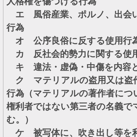
人格権を傷つける行為
エ 風俗産業、ポルノ、出会い
行為
オ 公序良俗に反する使用行
カ 反社会的勢力に関する使
キ 違法・虚偽・中傷を内容
ク マテリアルの盗用又は盗
行為（マテリアルの著作者につ
権利者ではない第三者の名義で
む。）
ケ 被写体に、吹き出し等を利