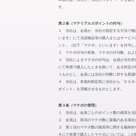
す。
第２条（マテリアルズポイントの付与）
１ 当社は、会員が、当社の指定する方法で物
います）にて当該物品等の購入またはサービス
ント」（以下「マテポ」といいます）を付与し
２ マテポ付与の有無、マテポの付与数、およ
３ 当社によるマテポの付与は、会員が当社所
にて有償で購入したときを除いて、ある特定の
うものとし、会員には当社の判断に対する異議
４ 当社は、本規約制定前に当社から「ＤＳポ
ポイント」を消滅させるものとします。
第３条（マテポの管理）
１ 当社は、会員ごとのポイント数の残高を当
２ 会員は、前項のマテポ数に疑義のある場合
３ 第１項のマテポ数の残高等に関する最終的
きにて有償で購入したマテポについては、この