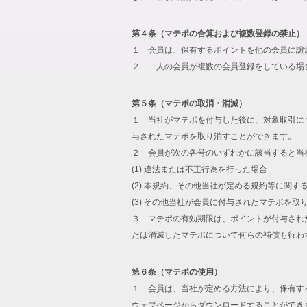
第４条（マテポの合算および複数登録の禁止）
１ 会員は、保有するポイントを他の会員に譲
２ 一人の会員が複数の会員登録をしている場
第５条（マテポの取消・消滅）
１ 当社がマテポを付与した後に、対象取引に
与されたマテポを取り消すことができます。
２ 会員が次の各号のいずれかに該当すると当
(1) 違法または不正行為を行った場合
(2) 本規約、その他当社が定める規約等に関す
(3) その他当社が会員に付与されたマテポを
３ マテポの有効期限は、ポイントが付与され
たは消滅したマテポについて何らの補償も行わ
第６条（マテポの使用）
１ 会員は、当社が定める方法により、保有す
ウェブページからダウンロードすることができ