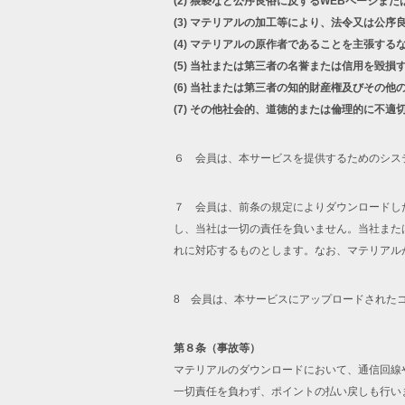
(2)
猥褻など公序良俗に反するWEBページまた
(3)
マテリアルの加工等により、法令又は公序
(4)
マテリアルの原作者であることを主張する
(5)
当社または第三者の名誉または信用を毀損
(6)
当社または第三者の知的財産権及びその他
(7)
その他社会的、道徳的または倫理的に不適
６ 会員は、本サービスを提供するためのシス
７ 会員は、前条の規定によりダウンロードし
し、当社は一切の責任を負いません。当社また
れに対応するものとします。なお、マテリアル
8 会員は、本サービスにアップロードされた
第８条（事故等）
マテリアルのダウンロードにおいて、通信回線
一切責任を負わず、ポイントの払い戻しも行い