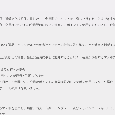
渡、貸借または担保に供したり、会員間でポイントを共有したりすることはできま
合、会員はそれぞれの会員登録において保有するポイントを使用するものとし、合
ついて返品、キャンセルその他当社がマテポの付与を取り消すことが適当と判断す
社が判断した場合、当社は会員に事前に通知することなく、会員が保有するマテポ
る違反を行った場合
取り消すことが適当と判断した場合
た日から１年間です。会員がポイントの有効期限内にマテポを使用しなかった場合
ず、一切の責任を負いません。
るマテポを使用し、画像、写真、音楽、テンプレート及びデザインパーツ等（以下
ます。