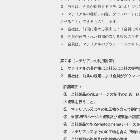
２ 当社は、会員が保有するマテポによりダウ
３ マテリアルの種類、内容、ダウンロードに
させることができるものとします。
４ 当社は、前項に定める事由により会員に何
５ 会員が付与された時期の異なる複数のマテ
６ 会員は、マテリアルのダウンロードのキャ
第７条（マテリアルの利用許諾）
１ マテリアルの著作権は当社又は当社の提携
２ 当社は、前条の規定により会員がダウンロ
許諾範囲：
① 当社製品のWEBページの制作のため、(
の複製を行うこと。
② マテリアル又はその加工物を含んで制作
③ 当該WEBページの複製及び複製物の譲渡
④ 当社製品であるPhotoCinemaシ
⑤ マテリアル又はその加工物を含んで制作
⑥ 当該動画の複製及び複製物の譲渡