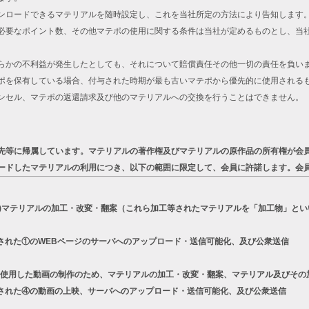
ンロードできるマテリアルを随時設定し、これを当社所定の方法により告知します
必要なポイント数、その他マテポの使用に関する条件は当社が定めるものとし、当
らかの不利益が発生したとしても、それについて賠償責任その他一切の責任を負い
ポを保有している場合、付与された時期が最も古いマテポから優先的に使用される
ンセル、マテポの返還請求及び他のマテリアルへの交換を行うことはできません。
先等に帰属しています。マテリアルの著作権及びマテリアルの原作品の所有権が会
ードしたマテリアルの利用につき、以下の範囲に限定して、会員に許諾します。会
a)マテリアルの加工・改変・翻案（これら加工等されたマテリアルを「加工物」とい
された①のWEBページのサーバへのアップロード・送信可能化、及び公衆送信
リーズを使用した動画の制作のため、マテリアルの加工・改変・翻案、マテリアル及びそ
された④の動画の上映、サーバへのアップロード・送信可能化、及び公衆送信