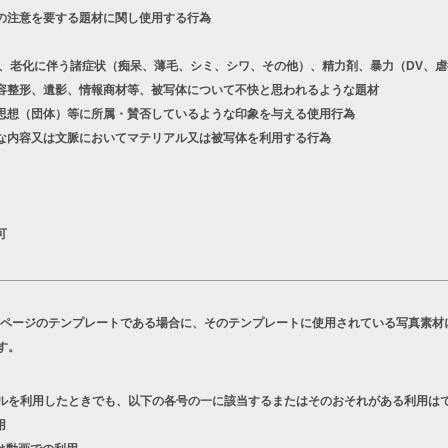
の注意を要する題材に関し使用する行為
老化に伴う諸症状（痴呆、薄毛、シミ、シワ、その他）、精力剤、暴力（DV、虐
容整形、遺影、情報商材等、被写体について不快と思われるような題材
想（団体）等に所属・賛否しているような印象を与える使用行為
な内容又は文脈においてマテリアル又は被写体を利用する行為
可
Bページのテンプレートである場合に、そのテンプレートに使用されている写真素材
す。
ルを利用したときでも、以下の各号の一に該当するまたはそのおそれがある利用は
用