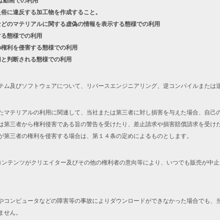
は動画での利用
良俗に違反する加工物を作成すること。
などのマテリアルに関する虚偽の情報を表示する態様での利用
する態様での利用
の権利を侵害する態様での利用
切と判断される態様での利用
テム及びソフトウェアについて、リバースエンジニアリング、逆コンパイルまたは
たマテリアルの利用に関連して、当社または第三者に対し損害を与えた場合、自己
は第三者から権利侵害である旨の警告を受けたり、差止請求や損害賠償請求を受け
が第三者の権利を侵害する場合は、第１４条の定めによるものとします。
コンテンツがクリエイター及びその他の権利者の意向等により、いつでも販売が中
やコンピュータなどの障害等の事故によりダウンロードができなかった場合でも、
ません。