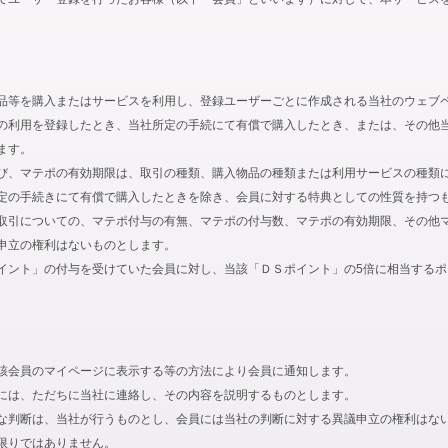
品等を購入またはサービスを利用し、登録ユーザーごとに作成される当社のウェブ
の利用を登録したとき、当社所定の手続にて有償で購入したとき、または、その他
ます。
び、マテポの有効期限は、取引の種類、購入物品の種類または利用サービスの種類
定の手続きにて有償で購入したときを除き、会員に対する特典としての性質を持つ
取引についての、マテポ付与の有無、マテポの付与数、マテポの有効期限、その他
申立の権利はないものとします。
イント」の付与を受けていた会員に対し、当該「ＤＳポイント」の5倍に相当する
該会員のマイページに表示する等の方法により会員に通知します。
には、ただちに当社に連絡し、その内容を説明するものとします。
な判断は、当社が行うものとし、会員には当社の判断に対する異議申立の権利はな
限りではありません。