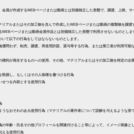
、会員が作成するWEBページまたは動画とは別個独立した形態で、譲渡、上映、サ
テリアルまたはその加工物を含んで作成したWEBページまたは動画の複製物を譲渡
るWEBページまたは動画会員作品とは別個独立した形態で利用させないものとしま
ついて以下の行為をしてはならないものとします。
償問わず、転売、譲渡、再使用許諾、貸与等する行為、または第三者が利用可能な
権利が発生するものへの使用、その他、マテリアルまたはその加工物を特定の企業
を毀損し、もしくはその人格権を傷つける行為
いせつを内容とする使用行為
為
うなおそれのある使用行為（マテリアルの著作者について誤解を与えるような形で
の年齢・氏名その他プロフィールを関連付けること等によって、イメージ画像とし
与える使用行為