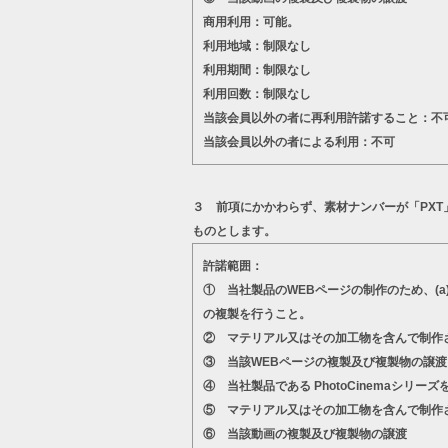
商用利用：可能。
利用地域：制限なし
利用期間：制限なし
利用回数：制限なし
当該会員以外の者に再利用許諾すること：不
当該会員以外の者による利用：不可
３ 前項にかかわらず、素材ナンバーが「PX
ものとします。
許諾範囲：
① 当社製品のWEBページの制作のため、(
の複製を行うこと。
② マテリアル又はその加工物を含んで制作
③ 当該WEBページの複製及び複製物の譲渡
④ 当社製品である PhotoCinema
⑤ マテリアル又はその加工物を含んで制作
⑥ 当該動画の複製及び複製物の譲渡