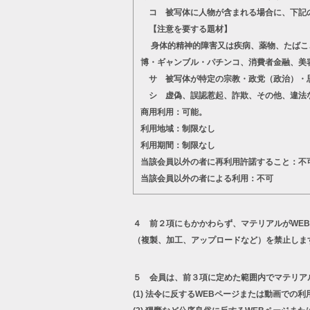
コ 被写体に人物が含まれる場合に、下記
【注意を要する題材】
身体的精神的障害又は疾病、薬物、たばこ、
博・ギャンブル・パチンコ、消費者金融、美
サ 被写体が特定の宗教・政党（政治）・思
シ 虚偽、誤認惹起、詐欺、その他、違法
商用利用：可能。
利用地域：制限なし
利用期間：制限なし
当該会員以外の者に再利用許諾すること：不
当該会員以外の者による利用：不可
４ 前２項にもかかわらず、マテリアルがWE
（複製、加工、アップロードなど）を禁止しま
５ 会員は、前３項に定めた範囲内でマテリア
(1)
法令に反するWEBページまたは動画での利