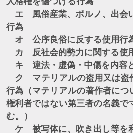
人格権を傷つける行為
エ 風俗産業、ポルノ、出会い
行為
オ 公序良俗に反する使用行
カ 反社会的勢力に関する使
キ 違法・虚偽・中傷を内容
ク マテリアルの盗用又は盗
行為（マテリアルの著作者につ
権利者ではない第三者の名義で
む。）
ケ 被写体に、吹き出し等を利