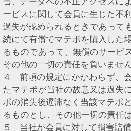
害、データへの不正アクセスに
ービスに関して会員に生じた不
過失が認められるときであって
続にて有償でマテポを購入した
るものであって、無償のサービ
その他の一切の責任を負いませ
４ 前項の規定にかかわらず、
たマテポが当社の故意又は過失
ポの消失後遅滞なく当該マテポ
るものとし、その他一切の責任
５ 当社が会員に対して損害賠