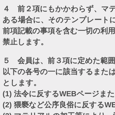
４ 前２項にもかかわらず、マテ
ある場合に、そのテンプレート
前項記載の事項を含む一切の利
禁止します。
５ 会員は、前３項に定めた範
以下の各号の一に該当するまた
とします。
(1)
法令に反するWEBページま
(2)
猥褻など公序良俗に反するW