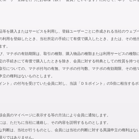
品等を購入またはサービスを利用し、登録ユーザーごとに作成される当社のウェブ
の利用を登録したとき、当社所定の手続にて有償で購入したとき、または、その他
ます。
び、マテポの有効期限は、取引の種類、購入物品の種類または利用サービスの種類
定の手続きにて有償で購入したときを除き、会員に対する特典としての性質を持つ
取引についての、マテポ付与の有無、マテポの付与数、マテポの有効期限、その他
申立の権利はないものとします。
イント」の付与を受けていた会員に対し、当該「ＤＳポイント」の5倍に相当する
該会員のマイページに表示する等の方法により会員に通知します。
には、ただちに当社に連絡し、その内容を説明するものとします。
な判断は、当社が行うものとし、会員には当社の判断に対する異議申立の権利はな
限りではありません。