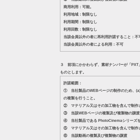
商用利用：可能。
利用地域：制限なし
利用期間：制限なし
利用回数：制限なし
当該会員以外の者に再利用許諾すること：不
当該会員以外の者による利用：不可
３ 前項にかかわらず、素材ナンバーが「PX
ものとします。
許諾範囲：
① 当社製品のWEBページの制作のため、(
の複製を行うこと。
② マテリアル又はその加工物を含んで制作
③ 当該WEBページの複製及び複製物の譲渡
④ 当社製品である PhotoCinema
⑤ マテリアル又はその加工物を含んで制作
⑥ 当該動画の複製及び複製物の譲渡