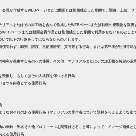
、会員が作成するWEBページまたは動画とは別個独立した形態で、譲渡、上映、サ
テリアルまたはその加工物を含んで作成したWEBページまたは動画の複製物を譲渡
るWEBページまたは動画会員作品とは別個独立した形態で利用させないものとしま
ついて以下の行為をしてはならないものとします。
償問わず、転売、譲渡、再使用許諾、貸与等する行為、または第三者が利用可能な
権利が発生するものへの使用、その他、マテリアルまたはその加工物を特定の企業
を毀損し、もしくはその人格権を傷つける行為
いせつを内容とする使用行為
為
うなおそれのある使用行為（マテリアルの著作者について誤解を与えるような形で
の年齢・氏名その他プロフィールを関連付けること等によって、イメージ画像とし
与える使用行為