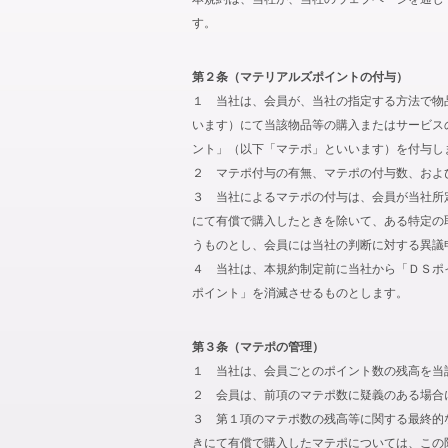
す。
第２条（マテリアルズポイントの付与）
１ 当社は、会員が、当社の指定する方法で物
います）にて当該物品等の購入またはサービス
ント」（以下「マテポ」といいます）を付与し
２ マテポ付与の有無、マテポの付与数、およ
３ 当社によるマテポの付与は、会員が当社所
にて有償で購入したときを除いて、ある特定の
うものとし、会員には当社の判断に対する異議
４ 当社は、本規約制定前に当社から「ＤＳポ
ポイント」を消滅させるものとします。
第３条（マテポの管理）
１ 当社は、会員ごとのポイント数の残高を当
２ 会員は、前項のマテポ数に疑義のある場合
３ 第１項のマテポ数の残高等に関する最終的
きにて有償で購入したマテポについては、この