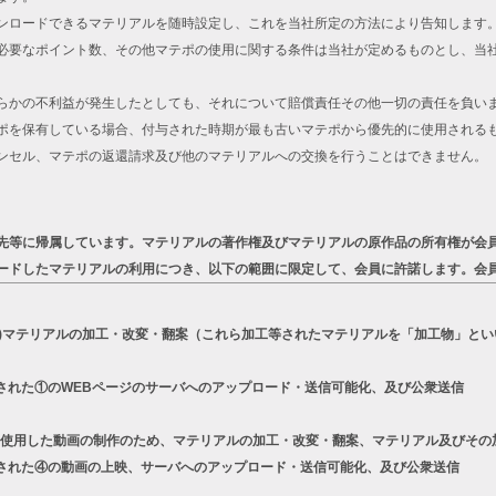
ンロードできるマテリアルを随時設定し、これを当社所定の方法により告知します
必要なポイント数、その他マテポの使用に関する条件は当社が定めるものとし、当
らかの不利益が発生したとしても、それについて賠償責任その他一切の責任を負い
ポを保有している場合、付与された時期が最も古いマテポから優先的に使用される
ンセル、マテポの返還請求及び他のマテリアルへの交換を行うことはできません。
先等に帰属しています。マテリアルの著作権及びマテリアルの原作品の所有権が会
ードしたマテリアルの利用につき、以下の範囲に限定して、会員に許諾します。会
a)マテリアルの加工・改変・翻案（これら加工等されたマテリアルを「加工物」とい
された①のWEBページのサーバへのアップロード・送信可能化、及び公衆送信
リーズを使用した動画の制作のため、マテリアルの加工・改変・翻案、マテリアル及びそ
された④の動画の上映、サーバへのアップロード・送信可能化、及び公衆送信