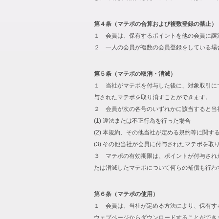
第４条（マテポの合算および複数登録の禁止）
１ 会員は、保有するポイントを他の会員に譲
２ 一人の会員が複数の会員登録をしている場
第５条（マテポの取消・消滅）
１ 当社がマテポを付与した後に、対象取引に
与されたマテポを取り消すことができます。
２ 会員が次の各号のいずれかに該当すると当
(1) 違法または不正行為を行った場合
(2) 本規約、その他当社が定める規約等に関す
(3) その他当社が会員に付与されたマテポを
３ マテポの有効期限は、ポイントが付与され
たは消滅したマテポについて何らの補償も行わ
第６条（マテポの使用）
１ 会員は、当社が定める方法により、保有す
ウェブページからダウンロードすることができ