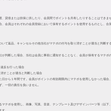
渡、貸借または担保に供したり、会員間でポイントを共有したりすることはできま
合、会員はそれぞれの会員登録において保有するポイントを使用するものとし、合
ついて返品、キャンセルその他当社がマテポの付与を取り消すことが適当と判断す
社が判断した場合、当社は会員に事前に通知することなく、会員が保有するマテポ
る違反を行った場合
取り消すことが適当と判断した場合
た日から１年間です。会員がポイントの有効期限内にマテポを使用しなかった場合
ず、一切の責任を負いません。
るマテポを使用し、画像、写真、音楽、テンプレート及びデザインパーツ等（以下
ます。