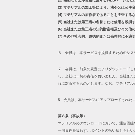
(2)
猥褻など公序良俗に反するWEBページまた
(3)
マテリアルの加工等により、法令又は公序
(4)
マテリアルの原作者であることを主張する
(5)
当社または第三者の名誉または信用を毀損
(6)
当社または第三者の知的財産権及びその他
(7)
その他社会的、道徳的または倫理的に不適
６ 会員は、本サービスを提供するためのシス
７ 会員は、前条の規定によりダウンロードし
し、当社は一切の責任を負いません。当社また
れに対応するものとします。なお、マテリアル
8 会員は、本サービスにアップロードされた
第８条（事故等）
マテリアルのダウンロードにおいて、通信回線
一切責任を負わず、ポイントの払い戻しも行い