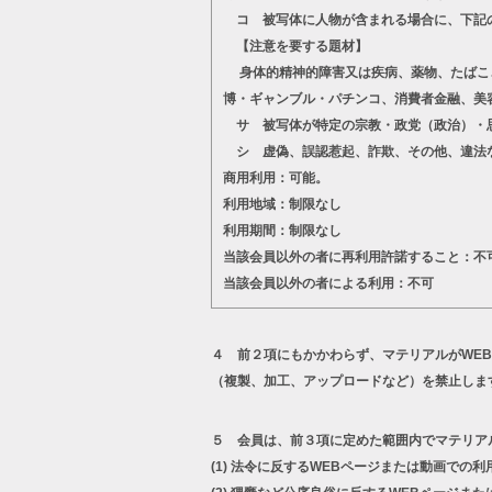
コ 被写体に人物が含まれる場合に、下記
【注意を要する題材】
身体的精神的障害又は疾病、薬物、たばこ、
博・ギャンブル・パチンコ、消費者金融、美
サ 被写体が特定の宗教・政党（政治）・思
シ 虚偽、誤認惹起、詐欺、その他、違法
商用利用：可能。
利用地域：制限なし
利用期間：制限なし
当該会員以外の者に再利用許諾すること：不
当該会員以外の者による利用：不可
４ 前２項にもかかわらず、マテリアルがWE
（複製、加工、アップロードなど）を禁止しま
５ 会員は、前３項に定めた範囲内でマテリア
(1)
法令に反するWEBページまたは動画での利