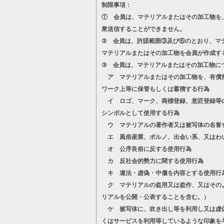
制限事項：
① 会員は、マテリアルまたはその加工物を
衆送信することができません。
② 会員は、許諾範囲③及び⑥のとおり、マ
マテリアルまたはその加工物を会員が作成す
③ 会員は、マテリアルまたはその加工物に
ア マテリアルまたはその加工物を、有償無
ワーク上等に保管もしくは蓄積する行為
イ ロゴ、マーク、商標登録、意匠登録等の
シンボルとして使用する行為
ウ マテリアルの著作者又は被写体の名誉
エ 風俗産業、ポルノ、出会い系、又はわ
オ 公序良俗に反する使用行為
カ 反社会的勢力に関する使用行為
キ 違法・虚偽・中傷を内容とする使用行
ク マテリアルの盗用又は盗作、又はそのよ
リアルを公開・公表することを含む。）
ケ 被写体に、吹き出し等を利用し又は虚偽
くはサービスを利用等しているような印象を