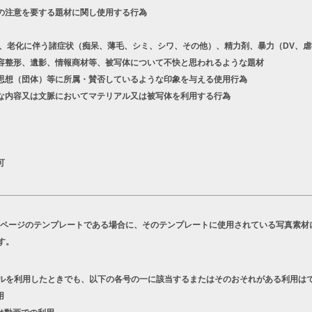
の注意を要する題材に関し使用する行為
老化に伴う諸症状（痴呆、薄毛、シミ、シワ、その他）、精力剤、暴力（DV、虐
容整形、遺影、情報商材等、被写体について不快と思われるような題材
想（団体）等に所属・賛否しているような印象を与える使用行為
な内容又は文脈においてマテリアル又は被写体を利用する行為
可
Bページのテンプレートである場合に、そのテンプレートに使用されている写真素材
す。
ルを利用したときでも、以下の各号の一に該当するまたはそのおそれがある利用は
用