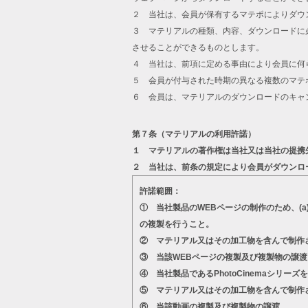
２ 当社は、会員が保有するマテポによりダウ
３ マテリアルの種類、内容、ダウンロードに
させることができるものとします。
４ 当社は、前項に定める事由により会員に何
５ 会員が付与された時期の異なる複数のマテ
６ 会員は、マテリアルのダウンロードのキャ
第７条（マテリアルの利用許諾）
１ マテリアルの著作権は当社又は当社の提携
２ 当社は、前条の規定により会員がダウンロ
許諾範囲：
① 当社製品のWEBページの制作のため、(
の複製を行うこと。
② マテリアル又はその加工物を含んで制作
③ 当該WEBページの複製及び複製物の譲渡
④ 当社製品であるPhotoCinemaシ
⑤ マテリアル又はその加工物を含んで制作
⑥ 当該動画の複製及び複製物の譲渡