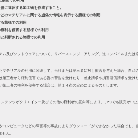
は動画での利用
良俗に違反する加工物を作成すること。
などのマテリアルに関する虚偽の情報を表示する態様での利用
する態様での利用
の権利を侵害する態様での利用
切と判断される態様での利用
テム及びソフトウェアについて、リバースエンジニアリング、逆コンパイルまたは
たマテリアルの利用に関連して、当社または第三者に対し損害を与えた場合、自己
は第三者から権利侵害である旨の警告を受けたり、差止請求や損害賠償請求を受け
が第三者の権利を侵害する場合は、第１４条の定めによるものとします。
コンテンツがクリエイター及びその他の権利者の意向等により、いつでも販売が中
やコンピュータなどの障害等の事故によりダウンロードができなかった場合でも、
ません。