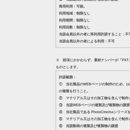
商用利用：可能。
利用地域：制限なし
利用期間：制限なし
利用回数：制限なし
当該会員以外の者に再利用許諾すること：不
当該会員以外の者による利用：不可
３ 前項にかかわらず、素材ナンバーが「PX
ものとします。
許諾範囲：
① 当社製品のWEBページの制作のため、(
の複製を行うこと。
② マテリアル又はその加工物を含んで制作
③ 当該WEBページの複製及び複製物の譲渡
④ 当社製品である PhotoCinema
⑤ マテリアル又はその加工物を含んで制作
⑥ 当該動画の複製及び複製物の譲渡