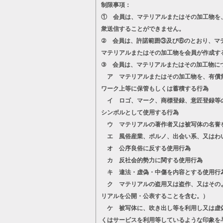
制限事項：
① 会員は、マテリアルまたはその加工物を
衆送信することができません。
② 会員は、許諾範囲③及び⑥のとおり、マ
マテリアルまたはその加工物を会員が作成す
③ 会員は、マテリアルまたはその加工物に
ア マテリアルまたはその加工物を、有償無
ワーク上等に保管もしくは蓄積する行為
イ ロゴ、マーク、商標登録、意匠登録等の
シンボルとして使用する行為
ウ マテリアルの著作者又は被写体の名誉
エ 風俗産業、ポルノ、出会い系、又はわ
オ 公序良俗に反する使用行為
カ 反社会的勢力に関する使用行為
キ 違法・虚偽・中傷を内容とする使用行
ク マテリアルの盗用又は盗作、又はそのよ
リアルを公開・公表することを含む。）
ケ 被写体に、吹き出し等を利用し又は虚偽
くはサービスを利用等しているような印象を