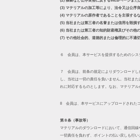
(2)
猥褻など公序良俗に反するWEBページまた
(3)
マテリアルの加工等により、法令又は公序
(4)
マテリアルの原作者であることを主張する
(5)
当社または第三者の名誉または信用を毀損
(6)
当社または第三者の知的財産権及びその他
(7)
その他社会的、道徳的または倫理的に不適
６ 会員は、本サービスを提供するためのシス
７ 会員は、前条の規定によりダウンロードし
し、当社は一切の責任を負いません。当社また
れに対応するものとします。なお、マテリアル
8 会員は、本サービスにアップロードされた
第８条（事故等）
マテリアルのダウンロードにおいて、通信回線
一切責任を負わず、ポイントの払い戻しも行い