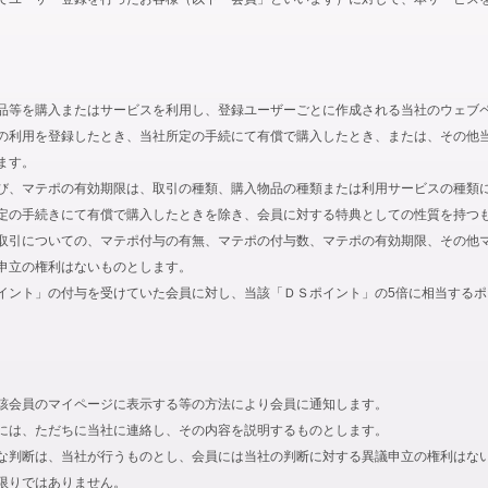
品等を購入またはサービスを利用し、登録ユーザーごとに作成される当社のウェブ
の利用を登録したとき、当社所定の手続にて有償で購入したとき、または、その他
ます。
び、マテポの有効期限は、取引の種類、購入物品の種類または利用サービスの種類
定の手続きにて有償で購入したときを除き、会員に対する特典としての性質を持つ
取引についての、マテポ付与の有無、マテポの付与数、マテポの有効期限、その他
申立の権利はないものとします。
イント」の付与を受けていた会員に対し、当該「ＤＳポイント」の5倍に相当する
該会員のマイページに表示する等の方法により会員に通知します。
には、ただちに当社に連絡し、その内容を説明するものとします。
な判断は、当社が行うものとし、会員には当社の判断に対する異議申立の権利はな
限りではありません。