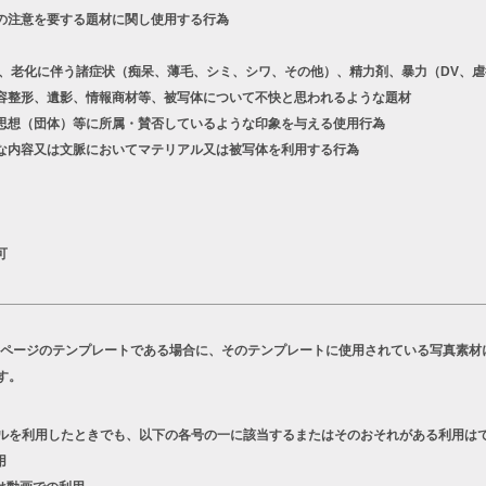
の注意を要する題材に関し使用する行為
老化に伴う諸症状（痴呆、薄毛、シミ、シワ、その他）、精力剤、暴力（DV、虐
容整形、遺影、情報商材等、被写体について不快と思われるような題材
想（団体）等に所属・賛否しているような印象を与える使用行為
な内容又は文脈においてマテリアル又は被写体を利用する行為
可
Bページのテンプレートである場合に、そのテンプレートに使用されている写真素材
す。
ルを利用したときでも、以下の各号の一に該当するまたはそのおそれがある利用は
用