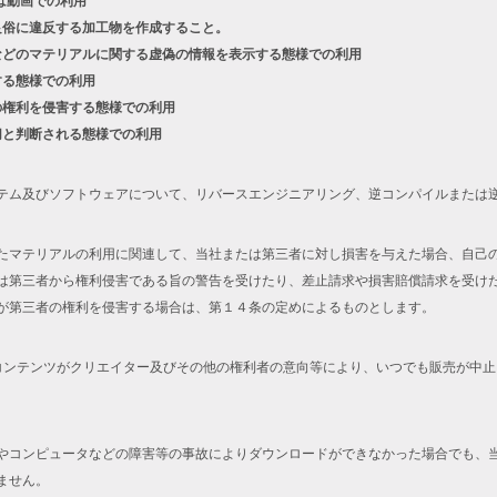
は動画での利用
良俗に違反する加工物を作成すること。
などのマテリアルに関する虚偽の情報を表示する態様での利用
する態様での利用
の権利を侵害する態様での利用
切と判断される態様での利用
テム及びソフトウェアについて、リバースエンジニアリング、逆コンパイルまたは
たマテリアルの利用に関連して、当社または第三者に対し損害を与えた場合、自己
は第三者から権利侵害である旨の警告を受けたり、差止請求や損害賠償請求を受け
が第三者の権利を侵害する場合は、第１４条の定めによるものとします。
コンテンツがクリエイター及びその他の権利者の意向等により、いつでも販売が中
やコンピュータなどの障害等の事故によりダウンロードができなかった場合でも、
ません。