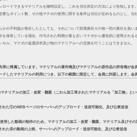
ンロードできるマテリアルを随時設定し、これを当社所定の方法により告知します
必要なポイント数、その他マテポの使用に関する条件は当社が定めるものとし、当
らかの不利益が発生したとしても、それについて賠償責任その他一切の責任を負い
ポを保有している場合、付与された時期が最も古いマテポから優先的に使用される
ンセル、マテポの返還請求及び他のマテリアルへの交換を行うことはできません。
先等に帰属しています。マテリアルの著作権及びマテリアルの原作品の所有権が会
ードしたマテリアルの利用につき、以下の範囲に限定して、会員に許諾します。会
a)マテリアルの加工・改変・翻案（これら加工等されたマテリアルを「加工物」とい
された①のWEBページのサーバへのアップロード・送信可能化、及び公衆送信
リーズを使用した動画の制作のため、マテリアルの加工・改変・翻案、マテリアル及びそ
された④の動画の上映、サーバへのアップロード・送信可能化、及び公衆送信