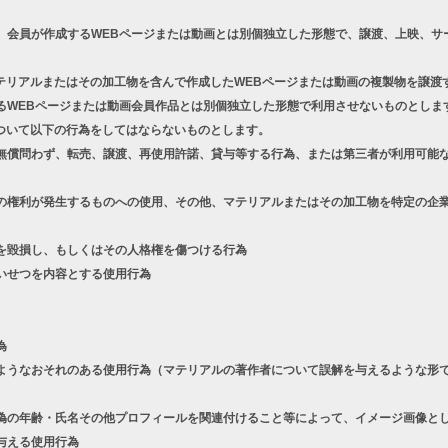
、会員が作成するWEBページまたは動画とは別個独立した形態で、譲渡、上映、サ
テリアルまたはその加工物を含んで作成したWEBページまたは動画の複製物を譲渡
るWEBページまたは動画会員作品とは別個独立した形態で利用させないものとしま
ついて以下の行為をしてはならないものとします。
償問わず、転売、譲渡、再使用許諾、貸与等する行為、または第三者が利用可能な
権利が発生するものへの使用、その他、マテリアルまたはその加工物を特定の企業
を毀損し、もしくはその人格権を傷つける行為
いせつを内容とする使用行為
為
うなおそれのある使用行為（マテリアルの著作者について誤解を与えるような形で
の年齢・氏名その他プロフィールを関連付けること等によって、イメージ画像とし
与える使用行為