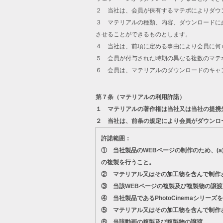
２ 当社は、会員が保有するマテポによりダウ
３ マテリアルの種類、内容、ダウンロードに
させることができるものとします。
４ 当社は、前項に定める事由により会員に何
５ 会員が付与された時期の異なる複数のマテ
６ 会員は、マテリアルのダウンロードのキャ
第７条（マテリアルの利用許諾）
１ マテリアルの著作権は当社又は当社の提携
２ 当社は、前条の規定により会員がダウンロ
許諾範囲：
① 当社製品のWEBページの制作のため、(
の複製を行うこと。
② マテリアル又はその加工物を含んで制作
③ 当該WEBページの複製及び複製物の譲渡
④ 当社製品であるPhotoCinemaシ
⑤ マテリアル又はその加工物を含んで制作
⑥ 当該動画の複製及び複製物の譲渡