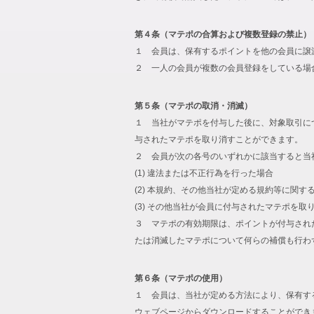
第４条（マテポの合算および複数登録の禁止）
１ 会員は、保有するポイントを他の会員に譲
２ 一人の会員が複数の会員登録をしている場
第５条（マテポの取消・消滅）
１ 当社がマテポを付与した後に、対象取引に
与されたマテポを取り消すことができます。
２ 会員が次の各号のいずれかに該当すると当
(1) 違法または不正行為を行った場合
(2) 本規約、その他当社が定める規約等に関す
(3) その他当社が会員に付与されたマテポを
３ マテポの有効期限は、ポイントが付与され
たは消滅したマテポについて何らの補償も行わ
第６条（マテポの使用）
１ 会員は、当社が定める方法により、保有す
ウェブページからダウンロードすることができ