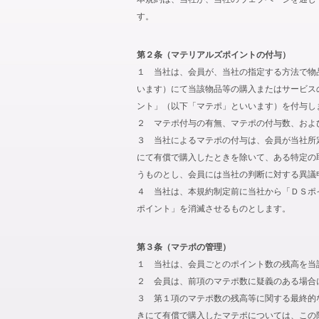
す。
第２条（マテリアルズポイントの付与）
１ 当社は、会員が、当社の指定する方法で物
います）にて当該物品等の購入またはサービス
ント」（以下「マテポ」といいます）を付与し
２ マテポ付与の有無、マテポの付与数、およ
３ 当社によるマテポの付与は、会員が当社所
にて有償で購入したときを除いて、ある特定の
うものとし、会員には当社の判断に対する異議
４ 当社は、本規約制定前に当社から「ＤＳポ
ポイント」を消滅させるものとします。
第３条（マテポの管理）
１ 当社は、会員ごとのポイント数の残高を当
２ 会員は、前項のマテポ数に疑義のある場合
３ 第１項のマテポ数の残高等に関する最終的
きにて有償で購入したマテポについては、この