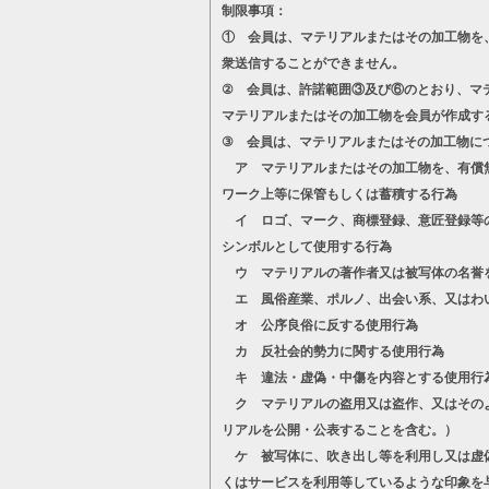
制限事項：
① 会員は、マテリアルまたはその加工物を
衆送信することができません。
② 会員は、許諾範囲③及び⑥のとおり、マ
マテリアルまたはその加工物を会員が作成す
③ 会員は、マテリアルまたはその加工物に
ア マテリアルまたはその加工物を、有償無
ワーク上等に保管もしくは蓄積する行為
イ ロゴ、マーク、商標登録、意匠登録等の
シンボルとして使用する行為
ウ マテリアルの著作者又は被写体の名誉
エ 風俗産業、ポルノ、出会い系、又はわ
オ 公序良俗に反する使用行為
カ 反社会的勢力に関する使用行為
キ 違法・虚偽・中傷を内容とする使用行
ク マテリアルの盗用又は盗作、又はそのよ
リアルを公開・公表することを含む。）
ケ 被写体に、吹き出し等を利用し又は虚偽
くはサービスを利用等しているような印象を