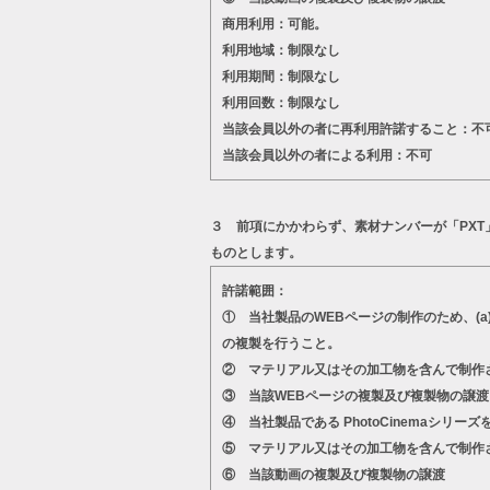
商用利用：可能。
利用地域：制限なし
利用期間：制限なし
利用回数：制限なし
当該会員以外の者に再利用許諾すること：不
当該会員以外の者による利用：不可
３ 前項にかかわらず、素材ナンバーが「PX
ものとします。
許諾範囲：
① 当社製品のWEBページの制作のため、(
の複製を行うこと。
② マテリアル又はその加工物を含んで制作
③ 当該WEBページの複製及び複製物の譲渡
④ 当社製品である PhotoCinema
⑤ マテリアル又はその加工物を含んで制作
⑥ 当該動画の複製及び複製物の譲渡