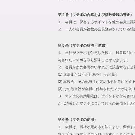
第４条（マテポの合算および複数登録の禁止）
１ 会員は、保有するポイントを他の会員に譲
２ 一人の会員が複数の会員登録をしている場
第５条（マテポの取消・消滅）
１ 当社がマテポを付与した後に、対象取引に
与されたマテポを取り消すことができます。
２ 会員が次の各号のいずれかに該当すると当
(1) 違法または不正行為を行った場合
(2) 本規約、その他当社が定める規約等に関す
(3) その他当社が会員に付与されたマテポを
３ マテポの有効期限は、ポイントが付与され
たは消滅したマテポについて何らの補償も行わ
第６条（マテポの使用）
１ 会員は、当社が定める方法により、保有す
ウェブページからダウンロードすることができ