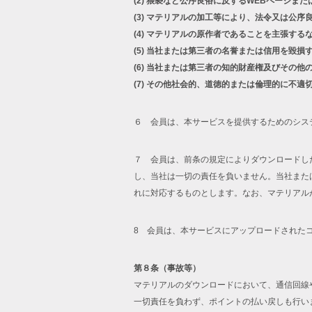
(2)
猥褻など公序良俗に反するWEBページまた
(3)
マテリアルの加工等により、法令又は公序
(4)
マテリアルの原作者であることを主張する
(5)
当社または第三者の名誉または信用を毀損
(6)
当社または第三者の知的財産権及びその他
(7)
その他社会的、道徳的または倫理的に不適
６ 会員は、本サービスを提供するためのシス
７ 会員は、前条の規定によりダウンロードし
し、当社は一切の責任を負いません。当社また
れに対応するものとします。なお、マテリアル
8 会員は、本サービスにアップロードされた
第８条（事故等）
マテリアルのダウンロードにおいて、通信回線
一切責任を負わず、ポイントの払い戻しも行い