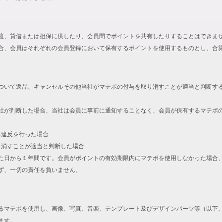
渡、貸借または担保に供したり、会員間でポイントを共有したりすることはできま
合、会員はそれぞれの会員登録において保有するポイントを使用するものとし、合
ついて返品、キャンセルその他当社がマテポの付与を取り消すことが適当と判断す
社が判断した場合、当社は会員に事前に通知することなく、会員が保有するマテポ
る違反を行った場合
取り消すことが適当と判断した場合
た日から１年間です。会員がポイントの有効期限内にマテポを使用しなかった場合
ず、一切の責任を負いません。
るマテポを使用し、画像、写真、音楽、テンプレート及びデザインパーツ等（以下
ます。