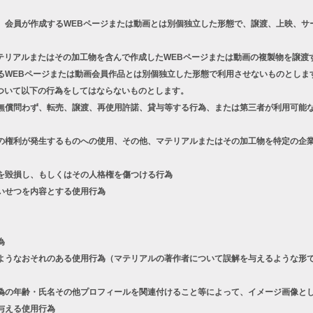
、会員が作成するWEBページまたは動画とは別個独立した形態で、譲渡、上映、サ
テリアルまたはその加工物を含んで作成したWEBページまたは動画の複製物を譲渡
るWEBページまたは動画会員作品とは別個独立した形態で利用させないものとしま
ついて以下の行為をしてはならないものとします。
償問わず、転売、譲渡、再使用許諾、貸与等する行為、または第三者が利用可能な
権利が発生するものへの使用、その他、マテリアルまたはその加工物を特定の企業
を毀損し、もしくはその人格権を傷つける行為
いせつを内容とする使用行為
為
うなおそれのある使用行為（マテリアルの著作者について誤解を与えるような形で
の年齢・氏名その他プロフィールを関連付けること等によって、イメージ画像とし
与える使用行為