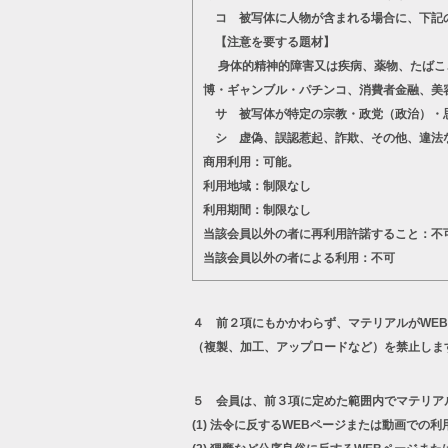
コ 被写体に人物が含まれる場合に、下記
【注意を要する題材】
身体的精神的障害又は疾病、薬物、たばこ、
博・ギャンブル・パチンコ、消費者金融、美
サ 被写体が特定の宗教・政党（政治）・思
シ 虚偽、誤認惹起、詐欺、その他、違法
商用利用：可能。
利用地域：制限なし
利用期間：制限なし
当該会員以外の者に再利用許諾すること：不
当該会員以外の者による利用：不可
４ 前２項にもかかわらず、マテリアルがWE
（複製、加工、アップロードなど）を禁止しま
５ 会員は、前３項に定めた範囲内でマテリア
(1)
法令に反するWEBページまたは動画での利