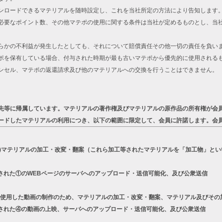
ンロードできるマテリアルを随時設定し、これを当社所定の方法により告知します
必要なポイント数、その他マテポの使用に関する条件は当社が定めるものとし、当
らかの不利益が発生したとしても、それについて賠償責任その他一切の責任を負い
ポを保有している場合、付与された時期が最も古いマテポから優先的に使用される
ンセル、マテポの返還請求及び他のマテリアルへの交換を行うことはできません。
先等に帰属しています。マテリアルの著作権及びマテリアルの原作品の所有権が会
ードしたマテリアルの利用につき、以下の範囲に限定して、会員に許諾します。会
a)マテリアルの加工・改変・翻案（これら加工等されたマテリアルを「加工物」とい
された①のWEBページのサーバへのアップロード・送信可能化、及び公衆送信
リーズを使用した動画の制作のため、マテリアルの加工・改変・翻案、マテリアル及びそ
された④の動画の上映、サーバへのアップロード・送信可能化、及び公衆送信