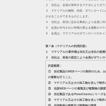
２ 当社は、会員が保有するマテポによりダウ
３ マテリアルの種類、内容、ダウンロードに
させることができるものとします。
４ 当社は、前項に定める事由により会員に何
５ 会員が付与された時期の異なる複数のマテ
６ 会員は、マテリアルのダウンロードのキャ
第７条（マテリアルの利用許諾）
１ マテリアルの著作権は当社又は当社の提携
２ 当社は、前条の規定により会員がダウンロ
許諾範囲：
① 当社製品のWEBページの制作のため、(
の複製を行うこと。
② マテリアル又はその加工物を含んで制作
③ 当該WEBページの複製及び複製物の譲渡
④ 当社製品であるPhotoCinemaシ
⑤ マテリアル又はその加工物を含んで制作
⑥ 当該動画の複製及び複製物の譲渡