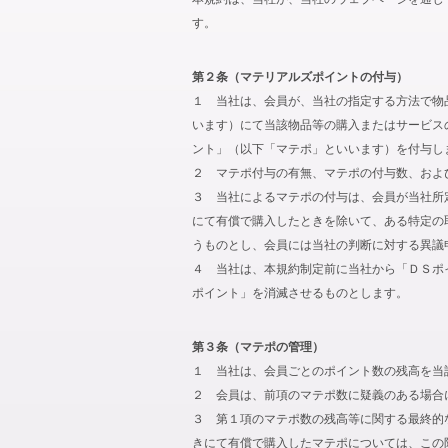
す。
第２条（マテリアルズポイントの付与）
１ 当社は、会員が、当社の指定する方法で物
います）にて当該物品等の購入またはサービス
ント」（以下「マテポ」といいます）を付与し
２ マテポ付与の有無、マテポの付与数、およ
３ 当社によるマテポの付与は、会員が当社所
にて有償で購入したときを除いて、ある特定の
うものとし、会員には当社の判断に対する異議
４ 当社は、本規約制定前に当社から「ＤＳポ
ポイント」を消滅させるものとします。
第３条（マテポの管理）
１ 当社は、会員ごとのポイント数の残高を当
２ 会員は、前項のマテポ数に疑義のある場合
３ 第１項のマテポ数の残高等に関する最終的
きにて有償で購入したマテポについては、この