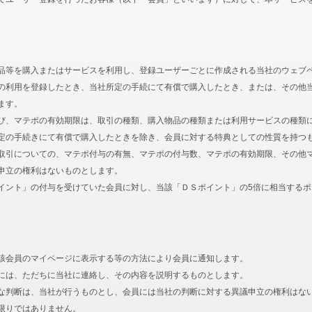
品等を購入またはサービスを利用し、登録ユーザーごとに作成される当社のウェブ
の利用を登録したとき、当社所定の手続にて有償で購入したとき、または、その他
ます。
び、マテポの有効期限は、取引の種類、購入物品の種類または利用サービスの種類
定の手続きにて有償で購入したときを除き、会員に対する特典としての性質を持つ
取引についての、マテポ付与の有無、マテポの付与数、マテポの有効期限、その他
申立の権利はないものとします。
イント」の付与を受けていた会員に対し、当該「ＤＳポイント」の5倍に相当する
該会員のマイページに表示する等の方法により会員に通知します。
には、ただちに当社に連絡し、その内容を説明するものとします。
な判断は、当社が行うものとし、会員には当社の判断に対する異議申立の権利はな
限りではありません。