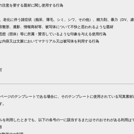
の注意を要する題材に関し使用する行為
老化に伴う諸症状（痴呆、薄毛、シミ、シワ、その他）、精力剤、暴力（DV、虐
容整形、遺影、情報商材等、被写体について不快と思われるような題材
想（団体）等に所属・賛否しているような印象を与える使用行為
な内容又は文脈においてマテリアル又は被写体を利用する行為
可
Bページのテンプレートである場合に、そのテンプレートに使用されている写真素材
す。
ルを利用したときでも、以下の各号の一に該当するまたはそのおそれがある利用は
用