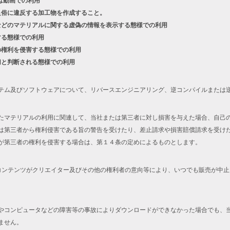
は動画での利用
良俗に違反する加工物を作成すること。
などのマテリアルに関する虚偽の情報を表示する態様での利用
する態様での利用
の権利を侵害する態様での利用
切と判断される態様での利用
テム及びソフトウェアについて、リバースエンジニアリング、逆コンパイルまたは
たマテリアルの利用に関連して、当社または第三者に対し損害を与えた場合、自己
は第三者から権利侵害である旨の警告を受けたり、差止請求や損害賠償請求を受け
が第三者の権利を侵害する場合は、第１４条の定めによるものとします。
コンテンツがクリエイター及びその他の権利者の意向等により、いつでも販売が中
やコンピュータなどの障害等の事故によりダウンロードができなかった場合でも、
ません。