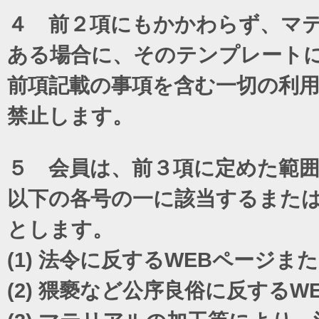
４ 前２項にもかかわらず、マテ
ある場合に、そのテンプレート
前項記載の事項を含む一切の利
禁止します。
５ 会員は、前３項に定めた範
以下の各号の一に該当するまた
とします。
(1)
法令に反するWEBページま
(2)
猥褻など公序良俗に反するW