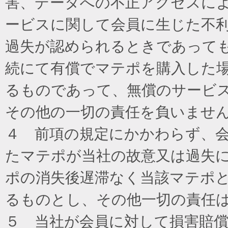
害、データへの不正アクセスに
ービスに関して会員に生じた不
過失が認められるときであって
続にて有償でマテポを購入した
るものであって、無償のサービ
その他の一切の責任を負いませ
４ 前項の規定にかかわらず、
たマテポが当社の故意又は過失
ポの消失後遅滞なく当該マテポ
るものとし、その他一切の責任
５ 当社が会員に対して損害賠