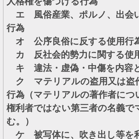
人格権を傷つける行為
エ 風俗産業、ポルノ、出会い
行為
オ 公序良俗に反する使用行
カ 反社会的勢力に関する使
キ 違法・虚偽・中傷を内容
ク マテリアルの盗用又は盗
行為（マテリアルの著作者につ
権利者ではない第三者の名義で
む。）
ケ 被写体に、吹き出し等を利