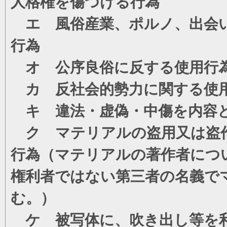
人格権を傷つける行為
エ 風俗産業、ポルノ、出会い
行為
オ 公序良俗に反する使用行
カ 反社会的勢力に関する使
キ 違法・虚偽・中傷を内容
ク マテリアルの盗用又は盗
行為（マテリアルの著作者につ
権利者ではない第三者の名義で
む。）
ケ 被写体に、吹き出し等を利