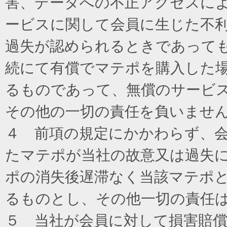
害、データへの不正アクセスに
ービスに関して会員に生じた不
過失が認められるときであって
続にて有償でマテポを購入した
るものであって、無償のサービ
その他の一切の責任を負いませ
４ 前項の規定にかかわらず、
たマテポが当社の故意又は過失
ポの消失後遅滞なく当該マテポ
るものとし、その他一切の責任
５ 当社が会員に対して損害賠