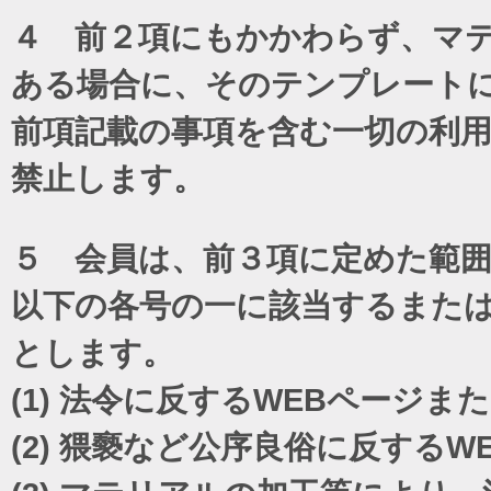
４ 前２項にもかかわらず、マテ
ある場合に、そのテンプレート
前項記載の事項を含む一切の利
禁止します。
５ 会員は、前３項に定めた範
以下の各号の一に該当するまた
とします。
(1)
法令に反するWEBページま
(2)
猥褻など公序良俗に反するW