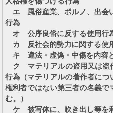
人格権を傷つける行為
エ 風俗産業、ポルノ、出会い
行為
オ 公序良俗に反する使用行
カ 反社会的勢力に関する使
キ 違法・虚偽・中傷を内容
ク マテリアルの盗用又は盗
行為（マテリアルの著作者につ
権利者ではない第三者の名義で
む。）
ケ 被写体に、吹き出し等を利