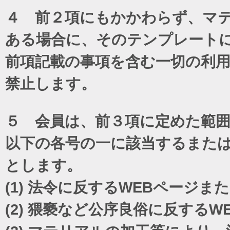
４ 前２項にもかかわらず、マテ
ある場合に、そのテンプレート
前項記載の事項を含む一切の利
禁止します。
５ 会員は、前３項に定めた範
以下の各号の一に該当するまた
とします。
(1)
法令に反するWEBページま
(2)
猥褻など公序良俗に反するW