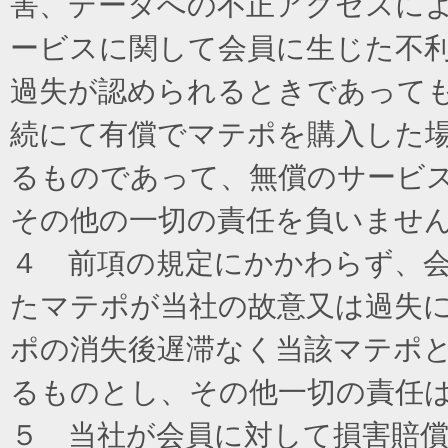
害、データへの不正アクセスに
ービスに関して会員に生じた不
過失が認められるときであって
続にて有償でマテポを購入した
るものであって、無償のサービ
その他の一切の責任を負いませ
４ 前項の規定にかかわらず、
たマテポが当社の故意又は過失
ポの消失後遅滞なく当該マテポ
るものとし、その他一切の責任
５ 当社が会員に対して損害賠