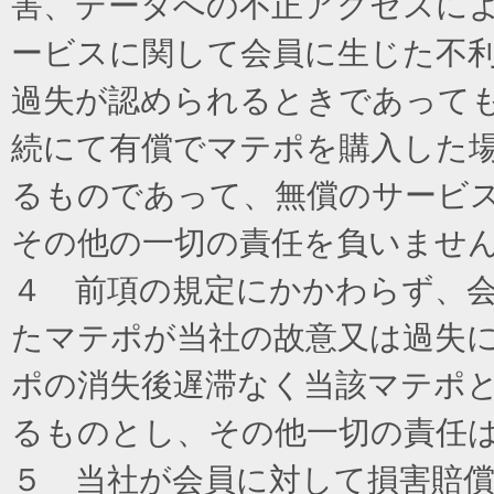
害、データへの不正アクセスに
ービスに関して会員に生じた不
過失が認められるときであって
続にて有償でマテポを購入した
るものであって、無償のサービ
その他の一切の責任を負いませ
４ 前項の規定にかかわらず、
たマテポが当社の故意又は過失
ポの消失後遅滞なく当該マテポ
るものとし、その他一切の責任
５ 当社が会員に対して損害賠