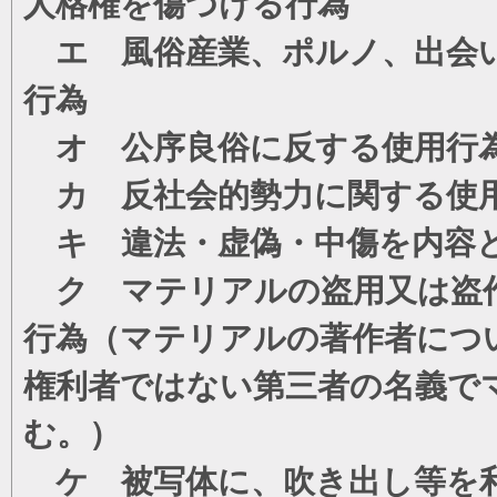
人格権を傷つける行為
エ 風俗産業、ポルノ、出会い
行為
オ 公序良俗に反する使用行
カ 反社会的勢力に関する使
キ 違法・虚偽・中傷を内容
ク マテリアルの盗用又は盗
行為（マテリアルの著作者につ
権利者ではない第三者の名義で
む。）
ケ 被写体に、吹き出し等を利