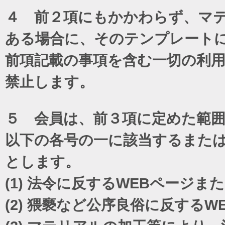
４ 前２項にもかかわらず、マテ
ある場合に、そのテンプレート
前項記載の事項を含む一切の利
禁止します。
５ 会員は、前３項に定めた範
以下の各号の一に該当するまた
とします。
(1)
法令に反するWEBページま
(2)
猥褻など公序良俗に反するW