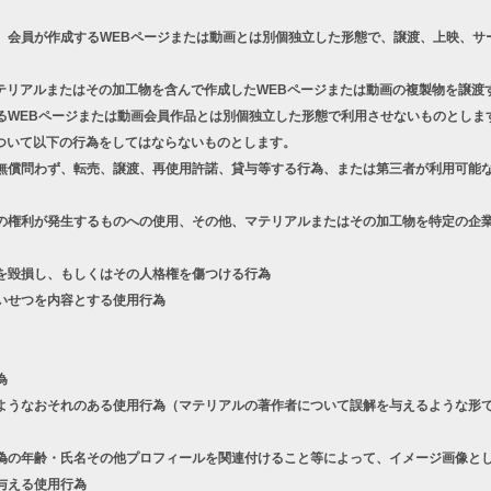
、会員が作成するWEBページまたは動画とは別個独立した形態で、譲渡、上映、サ
テリアルまたはその加工物を含んで作成したWEBページまたは動画の複製物を譲渡
るWEBページまたは動画会員作品とは別個独立した形態で利用させないものとしま
ついて以下の行為をしてはならないものとします。
償問わず、転売、譲渡、再使用許諾、貸与等する行為、または第三者が利用可能な
権利が発生するものへの使用、その他、マテリアルまたはその加工物を特定の企業
を毀損し、もしくはその人格権を傷つける行為
いせつを内容とする使用行為
為
うなおそれのある使用行為（マテリアルの著作者について誤解を与えるような形で
の年齢・氏名その他プロフィールを関連付けること等によって、イメージ画像とし
与える使用行為