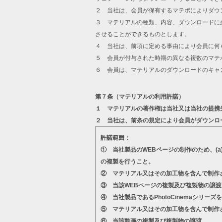
２ 当社は、会員が保有するマテポによりダウ
３ マテリアルの種類、内容、ダウンロードに
させることができるものとします。
４ 当社は、前項に定める事由により会員に何
５ 会員が付与された時期の異なる複数のマテ
６ 会員は、マテリアルのダウンロードのキャ
第７条（マテリアルの利用許諾）
１ マテリアルの著作権は当社又は当社の提携
２ 当社は、前条の規定により会員がダウンロ
許諾範囲：
① 当社製品のWEBページの制作のため、(
の複製を行うこと。
② マテリアル又はその加工物を含んで制作
③ 当該WEBページの複製及び複製物の譲渡
④ 当社製品であるPhotoCinemaシ
⑤ マテリアル又はその加工物を含んで制作
⑥ 当該動画の複製及び複製物の譲渡