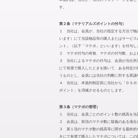
す。
第２条（マテリアルズポイントの付与）
１ 当社は、会員が、当社の指定する方法で物
います）にて当該物品等の購入またはサービス
ント」（以下「マテポ」といいます）を付与し
２ マテポ付与の有無、マテポの付与数、およ
３ 当社によるマテポの付与は、会員が当社所
にて有償で購入したときを除いて、ある特定の
うものとし、会員には当社の判断に対する異議
４ 当社は、本規約制定前に当社から「ＤＳポ
ポイント」を消滅させるものとします。
第３条（マテポの管理）
１ 当社は、会員ごとのポイント数の残高を当
２ 会員は、前項のマテポ数に疑義のある場合
３ 第１項のマテポ数の残高等に関する最終的
きにて有償で購入したマテポについては、この