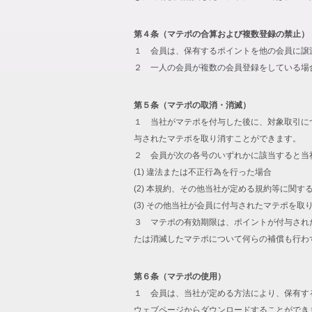
第４条（マテポの合算および複数登録の禁止）
１ 会員は、保有するポイントを他の会員に譲
２ 一人の会員が複数の会員登録をしている場
第５条（マテポの取消・消滅）
１ 当社がマテポを付与した後に、対象取引に
与されたマテポを取り消すことができます。
２ 会員が次の各号のいずれかに該当すると当
(1) 違法または不正行為を行った場合
(2) 本規約、その他当社が定める規約等に関す
(3) その他当社が会員に付与されたマテポを
３ マテポの有効期限は、ポイントが付与され
たは消滅したマテポについて何らの補償も行わ
第６条（マテポの使用）
１ 会員は、当社が定める方法により、保有す
ウェブページからダウンロードすることができ