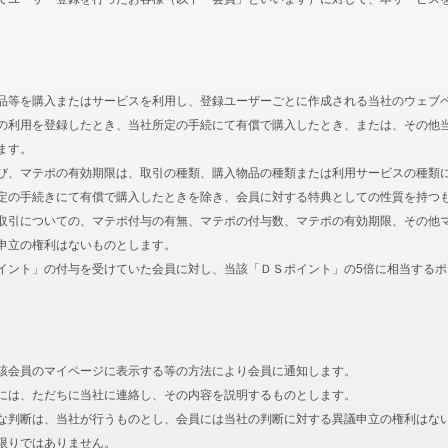
品等を購入またはサービスを利用し、登録ユーザーごとに作成される当社のウェブ
の利用を登録したとき、当社所定の手続にて有償で購入したとき、または、その他
ます。
び、マテポの有効期限は、取引の種類、購入物品の種類または利用サービスの種類
定の手続きにて有償で購入したときを除き、会員に対する特典としての性質を持つ
取引についての、マテポ付与の有無、マテポの付与数、マテポの有効期限、その他
申立の権利はないものとします。
イント」の付与を受けていた会員に対し、当該「ＤＳポイント」の5倍に相当する
該会員のマイページに表示する等の方法により会員に通知します。
には、ただちに当社に連絡し、その内容を説明するものとします。
な判断は、当社が行うものとし、会員には当社の判断に対する異議申立の権利はな
限りではありません。