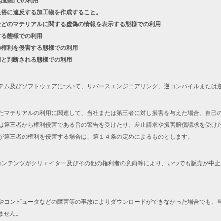
は動画での利用
良俗に違反する加工物を作成すること。
などのマテリアルに関する虚偽の情報を表示する態様での利用
する態様での利用
の権利を侵害する態様での利用
切と判断される態様での利用
テム及びソフトウェアについて、リバースエンジニアリング、逆コンパイルまたは
たマテリアルの利用に関連して、当社または第三者に対し損害を与えた場合、自己
は第三者から権利侵害である旨の警告を受けたり、差止請求や損害賠償請求を受け
が第三者の権利を侵害する場合は、第１４条の定めによるものとします。
コンテンツがクリエイター及びその他の権利者の意向等により、いつでも販売が中
やコンピュータなどの障害等の事故によりダウンロードができなかった場合でも、
ません。