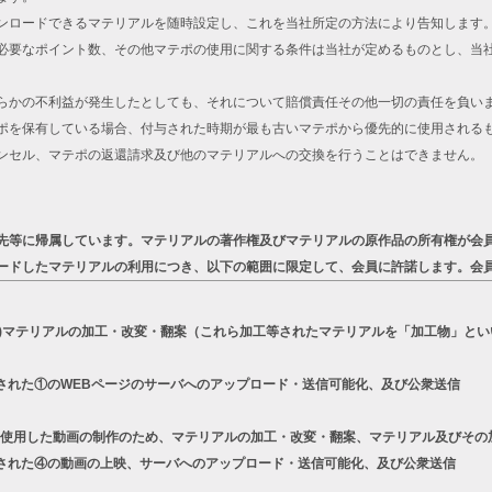
ンロードできるマテリアルを随時設定し、これを当社所定の方法により告知します
必要なポイント数、その他マテポの使用に関する条件は当社が定めるものとし、当
らかの不利益が発生したとしても、それについて賠償責任その他一切の責任を負い
ポを保有している場合、付与された時期が最も古いマテポから優先的に使用される
ンセル、マテポの返還請求及び他のマテリアルへの交換を行うことはできません。
先等に帰属しています。マテリアルの著作権及びマテリアルの原作品の所有権が会
ードしたマテリアルの利用につき、以下の範囲に限定して、会員に許諾します。会
a)マテリアルの加工・改変・翻案（これら加工等されたマテリアルを「加工物」とい
された①のWEBページのサーバへのアップロード・送信可能化、及び公衆送信
リーズを使用した動画の制作のため、マテリアルの加工・改変・翻案、マテリアル及びそ
された④の動画の上映、サーバへのアップロード・送信可能化、及び公衆送信