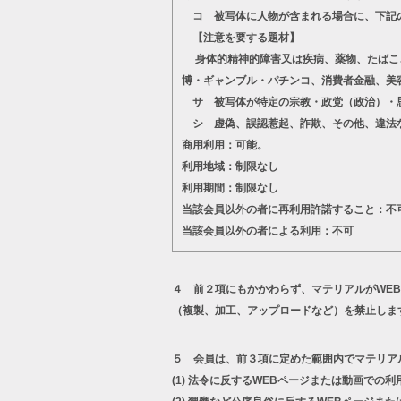
コ 被写体に人物が含まれる場合に、下記
【注意を要する題材】
身体的精神的障害又は疾病、薬物、たばこ、
博・ギャンブル・パチンコ、消費者金融、美
サ 被写体が特定の宗教・政党（政治）・思
シ 虚偽、誤認惹起、詐欺、その他、違法
商用利用：可能。
利用地域：制限なし
利用期間：制限なし
当該会員以外の者に再利用許諾すること：不
当該会員以外の者による利用：不可
４ 前２項にもかかわらず、マテリアルがWE
（複製、加工、アップロードなど）を禁止しま
５ 会員は、前３項に定めた範囲内でマテリア
(1)
法令に反するWEBページまたは動画での利