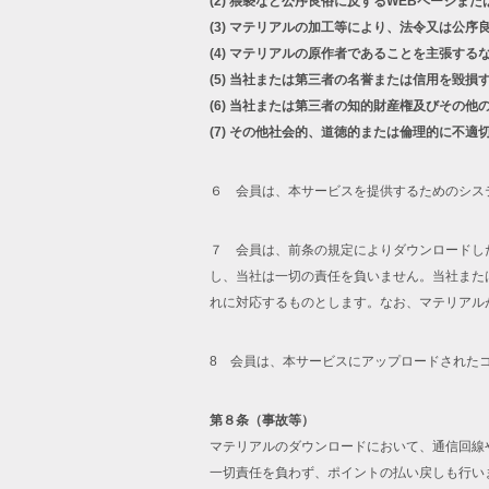
(2)
猥褻など公序良俗に反するWEBページまた
(3)
マテリアルの加工等により、法令又は公序
(4)
マテリアルの原作者であることを主張する
(5)
当社または第三者の名誉または信用を毀損
(6)
当社または第三者の知的財産権及びその他
(7)
その他社会的、道徳的または倫理的に不適
６ 会員は、本サービスを提供するためのシス
７ 会員は、前条の規定によりダウンロードし
し、当社は一切の責任を負いません。当社また
れに対応するものとします。なお、マテリアル
8 会員は、本サービスにアップロードされた
第８条（事故等）
マテリアルのダウンロードにおいて、通信回線
一切責任を負わず、ポイントの払い戻しも行い