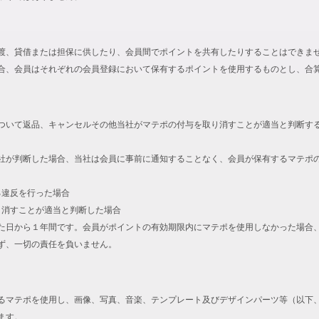
渡、貸借または担保に供したり、会員間でポイントを共有したりすることはできま
合、会員はそれぞれの会員登録において保有するポイントを使用するものとし、合
ついて返品、キャンセルその他当社がマテポの付与を取り消すことが適当と判断す
社が判断した場合、当社は会員に事前に通知することなく、会員が保有するマテポ
る違反を行った場合
取り消すことが適当と判断した場合
た日から１年間です。会員がポイントの有効期限内にマテポを使用しなかった場合
ず、一切の責任を負いません。
るマテポを使用し、画像、写真、音楽、テンプレート及びデザインパーツ等（以下
ます。