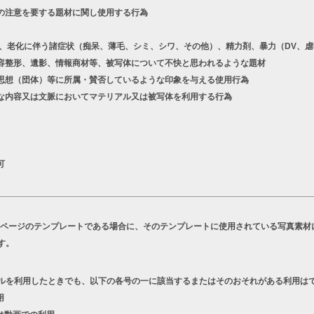
の注意を要する題材に関し使用する行為
老化に伴う諸症状（痴呆、薄毛、シミ、シワ、その他）、精力剤、暴力（DV、虐
容整形、遺影、情報商材等、被写体について不快と思われるような題材
想（団体）等に所属・賛否しているような印象を与える使用行為
な内容又は文脈においてマテリアル又は被写体を利用する行為
可
Bページのテンプレートである場合に、そのテンプレートに使用されている写真素材
す。
ルを利用したときでも、以下の各号の一に該当するまたはそのおそれがある利用は
用