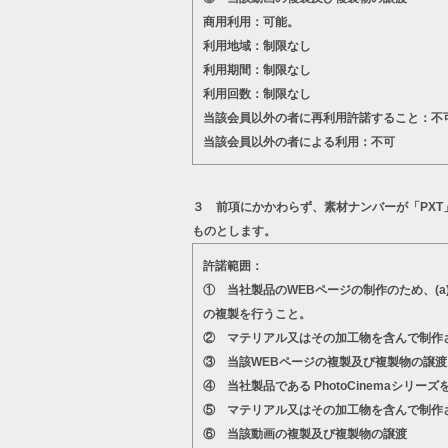
商用利用：可能。
利用地域：制限なし
利用期間：制限なし
利用回数：制限なし
当該会員以外の者に再利用許諾すること：不
当該会員以外の者による利用：不可
３ 前項にかかわらず、素材ナンバーが「PX
ものとします。
許諾範囲：
① 当社製品のWEBページの制作のため、(
の複製を行うこと。
② マテリアル又はその加工物を含んで制作
③ 当該WEBページの複製及び複製物の譲渡
④ 当社製品である PhotoCinema
⑤ マテリアル又はその加工物を含んで制作
⑥ 当該動画の複製及び複製物の譲渡