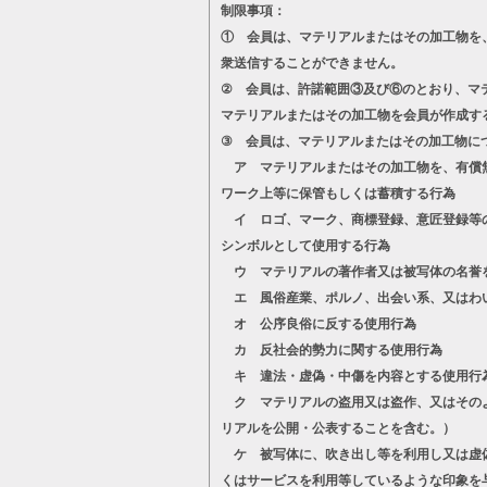
制限事項：
① 会員は、マテリアルまたはその加工物を
衆送信することができません。
② 会員は、許諾範囲③及び⑥のとおり、マ
マテリアルまたはその加工物を会員が作成す
③ 会員は、マテリアルまたはその加工物に
ア マテリアルまたはその加工物を、有償無
ワーク上等に保管もしくは蓄積する行為
イ ロゴ、マーク、商標登録、意匠登録等の
シンボルとして使用する行為
ウ マテリアルの著作者又は被写体の名誉
エ 風俗産業、ポルノ、出会い系、又はわ
オ 公序良俗に反する使用行為
カ 反社会的勢力に関する使用行為
キ 違法・虚偽・中傷を内容とする使用行
ク マテリアルの盗用又は盗作、又はそのよ
リアルを公開・公表することを含む。）
ケ 被写体に、吹き出し等を利用し又は虚偽
くはサービスを利用等しているような印象を