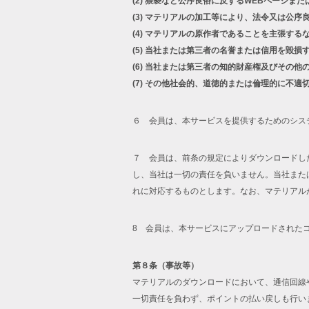
(2)
猥褻など公序良俗に反するWEBページまた
(3)
マテリアルの加工等により、法令又は公序
(4)
マテリアルの原作者であることを主張する
(5)
当社または第三者の名誉または信用を毀損
(6)
当社または第三者の知的財産権及びその他
(7)
その他社会的、道徳的または倫理的に不適
６ 会員は、本サービスを提供するためのシス
７ 会員は、前条の規定によりダウンロードし
し、当社は一切の責任を負いません。当社また
れに対応するものとします。なお、マテリアル
8 会員は、本サービスにアップロードされた
第８条（事故等）
マテリアルのダウンロードにおいて、通信回線
一切責任を負わず、ポイントの払い戻しも行い