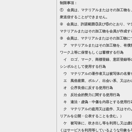
制限事項：
① 会員は、マテリアルまたはその加工物を
衆送信することができません。
② 会員は、許諾範囲③及び⑥のとおり、マ
マテリアルまたはその加工物を会員が作成す
③ 会員は、マテリアルまたはその加工物に
ア マテリアルまたはその加工物を、有償無
ワーク上等に保管もしくは蓄積する行為
イ ロゴ、マーク、商標登録、意匠登録等の
シンボルとして使用する行為
ウ マテリアルの著作者又は被写体の名誉
エ 風俗産業、ポルノ、出会い系、又はわ
オ 公序良俗に反する使用行為
カ 反社会的勢力に関する使用行為
キ 違法・虚偽・中傷を内容とする使用行
ク マテリアルの盗用又は盗作、又はそのよ
リアルを公開・公表することを含む。）
ケ 被写体に、吹き出し等を利用し又は虚偽
くはサービスを利用等しているような印象を