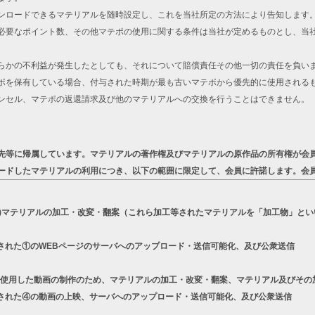
ンロードできるマテリアルを随時設定し、これを当社所定の方法により告知します
必要なポイント数、その他マテポの使用に関する条件は当社が定めるものとし、当
らかの不利益が発生したとしても、それについて賠償責任その他一切の責任を負い
ポを保有している場合、付与された時期が最も古いマテポから優先的に使用される
ンセル、マテポの返還請求及び他のマテリアルへの交換を行うことはできません。
先等に帰属しています。マテリアルの著作権及びマテリアルの原作品の所有権が会
ードしたマテリアルの利用につき、以下の範囲に限定して、会員に許諾します。会
a)マテリアルの加工・改変・翻案（これら加工等されたマテリアルを「加工物」とい
された①のWEBページのサーバへのアップロード・送信可能化、及び公衆送信
リーズを使用した動画の制作のため、マテリアルの加工・改変・翻案、マテリアル及びそ
された④の動画の上映、サーバへのアップロード・送信可能化、及び公衆送信