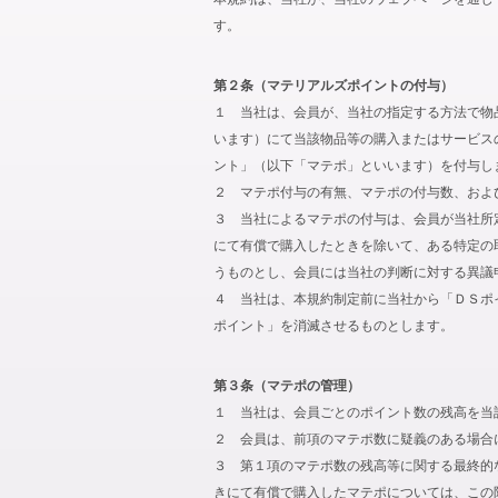
す。
第２条（マテリアルズポイントの付与）
１ 当社は、会員が、当社の指定する方法で物
います）にて当該物品等の購入またはサービス
ント」（以下「マテポ」といいます）を付与し
２ マテポ付与の有無、マテポの付与数、およ
３ 当社によるマテポの付与は、会員が当社所
にて有償で購入したときを除いて、ある特定の
うものとし、会員には当社の判断に対する異議
４ 当社は、本規約制定前に当社から「ＤＳポ
ポイント」を消滅させるものとします。
第３条（マテポの管理）
１ 当社は、会員ごとのポイント数の残高を当
２ 会員は、前項のマテポ数に疑義のある場合
３ 第１項のマテポ数の残高等に関する最終的
きにて有償で購入したマテポについては、この