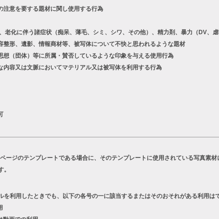
の注意を要する題材に関し使用する行為
老化に伴う諸症状（痴呆、薄毛、シミ、シワ、その他）、精力剤、暴力（DV、虐
容整形、遺影、情報商材等、被写体について不快と思われるような題材
想（団体）等に所属・賛否しているような印象を与える使用行為
な内容又は文脈においてマテリアル又は被写体を利用する行為
可
Bページのテンプレートである場合に、そのテンプレートに使用されている写真素材
す。
ルを利用したときでも、以下の各号の一に該当するまたはそのおそれがある利用は
用