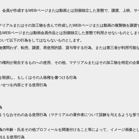
、会員が作成するWEBページまたは動画とは別個独立した形態で、譲渡、上映、サ
テリアルまたはその加工物を含んで作成したWEBページまたは動画の複製物を譲渡
るWEBページまたは動画会員作品とは別個独立した形態で利用させないものとしま
ついて以下の行為をしてはならないものとします。
償問わず、転売、譲渡、再使用許諾、貸与等する行為、または第三者が利用可能な
権利が発生するものへの使用、その他、マテリアルまたはその加工物を特定の企業
を毀損し、もしくはその人格権を傷つける行為
いせつを内容とする使用行為
為
うなおそれのある使用行為（マテリアルの著作者について誤解を与えるような形で
の年齢・氏名その他プロフィールを関連付けること等によって、イメージ画像とし
与える使用行為