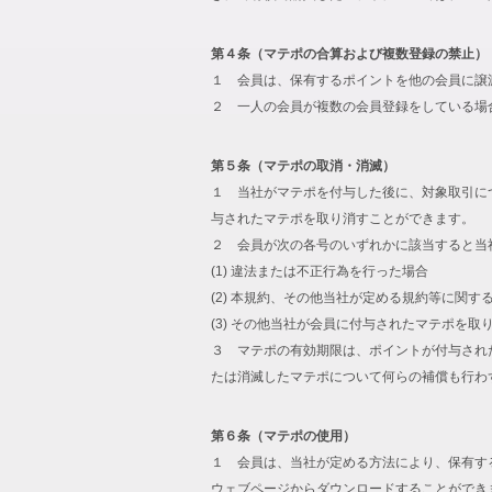
第４条（マテポの合算および複数登録の禁止）
１ 会員は、保有するポイントを他の会員に譲
２ 一人の会員が複数の会員登録をしている場
第５条（マテポの取消・消滅）
１ 当社がマテポを付与した後に、対象取引に
与されたマテポを取り消すことができます。
２ 会員が次の各号のいずれかに該当すると当
(1) 違法または不正行為を行った場合
(2) 本規約、その他当社が定める規約等に関す
(3) その他当社が会員に付与されたマテポを
３ マテポの有効期限は、ポイントが付与され
たは消滅したマテポについて何らの補償も行わ
第６条（マテポの使用）
１ 会員は、当社が定める方法により、保有す
ウェブページからダウンロードすることができ