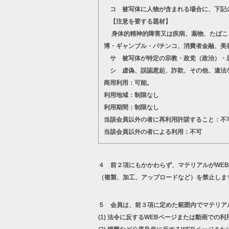
コ 被写体に人物が含まれる場合に、下記
【注意を要する題材】
身体的精神的障害又は疾病、薬物、たばこ、
博・ギャンブル・パチンコ、消費者金融、美
サ 被写体が特定の宗教・政党（政治）・思
シ 虚偽、誤認惹起、詐欺、その他、違法
商用利用：可能。
利用地域：制限なし
利用期間：制限なし
当該会員以外の者に再利用許諾すること：不
当該会員以外の者による利用：不可
４ 前２項にもかかわらず、マテリアルがWE
（複製、加工、アップロードなど）を禁止しま
５ 会員は、前３項に定めた範囲内でマテリア
(1)
法令に反するWEBページまたは動画での利