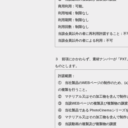
商用利用：可能。
利用地域：制限なし
利用期間：制限なし
利用回数：制限なし
当該会員以外の者に再利用許諾すること：不
当該会員以外の者による利用：不可
３ 前項にかかわらず、素材ナンバーが「PX
ものとします。
許諾範囲：
① 当社製品のWEBページの制作のため、(
の複製を行うこと。
② マテリアル又はその加工物を含んで制作
③ 当該WEBページの複製及び複製物の譲渡
④ 当社製品である PhotoCinema
⑤ マテリアル又はその加工物を含んで制作
⑥ 当該動画の複製及び複製物の譲渡