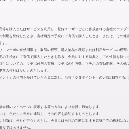
品等を購入またはサービスを利用し、登録ユーザーごとに作成される当社のウェブ
の利用を登録したとき、当社所定の手続にて有償で購入したとき、または、その他
ます。
び、マテポの有効期限は、取引の種類、購入物品の種類または利用サービスの種類
定の手続きにて有償で購入したときを除き、会員に対する特典としての性質を持つ
取引についての、マテポ付与の有無、マテポの付与数、マテポの有効期限、その他
申立の権利はないものとします。
イント」の付与を受けていた会員に対し、当該「ＤＳポイント」の5倍に相当する
該会員のマイページに表示する等の方法により会員に通知します。
には、ただちに当社に連絡し、その内容を説明するものとします。
な判断は、当社が行うものとし、会員には当社の判断に対する異議申立の権利はな
限りではありません。