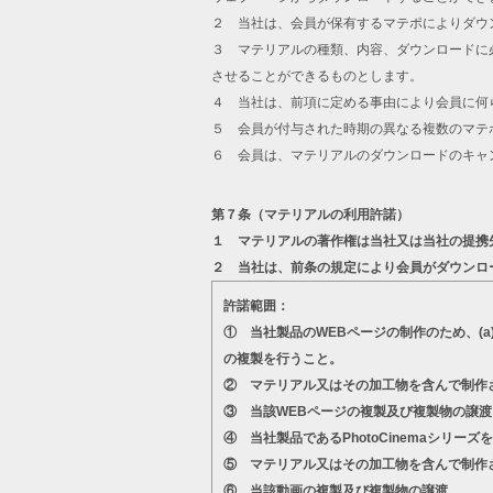
２ 当社は、会員が保有するマテポによりダウ
３ マテリアルの種類、内容、ダウンロードに
させることができるものとします。
４ 当社は、前項に定める事由により会員に何
５ 会員が付与された時期の異なる複数のマテ
６ 会員は、マテリアルのダウンロードのキャ
第７条（マテリアルの利用許諾）
１ マテリアルの著作権は当社又は当社の提携
２ 当社は、前条の規定により会員がダウンロ
許諾範囲：
① 当社製品のWEBページの制作のため、(
の複製を行うこと。
② マテリアル又はその加工物を含んで制作
③ 当該WEBページの複製及び複製物の譲渡
④ 当社製品であるPhotoCinemaシ
⑤ マテリアル又はその加工物を含んで制作
⑥ 当該動画の複製及び複製物の譲渡