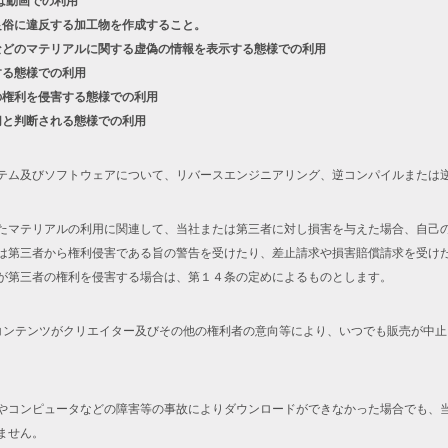
は動画での利用
良俗に違反する加工物を作成すること。
などのマテリアルに関する虚偽の情報を表示する態様での利用
する態様での利用
の権利を侵害する態様での利用
切と判断される態様での利用
テム及びソフトウェアについて、リバースエンジニアリング、逆コンパイルまたは
たマテリアルの利用に関連して、当社または第三者に対し損害を与えた場合、自己
は第三者から権利侵害である旨の警告を受けたり、差止請求や損害賠償請求を受け
が第三者の権利を侵害する場合は、第１４条の定めによるものとします。
コンテンツがクリエイター及びその他の権利者の意向等により、いつでも販売が中
やコンピュータなどの障害等の事故によりダウンロードができなかった場合でも、
ません。