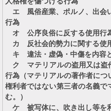
人格権を傷つける行為
エ 風俗産業、ポルノ、出会い
行為
オ 公序良俗に反する使用行
カ 反社会的勢力に関する使
キ 違法・虚偽・中傷を内容
ク マテリアルの盗用又は盗
行為（マテリアルの著作者につ
権利者ではない第三者の名義で
む。）
ケ 被写体に、吹き出し等を利