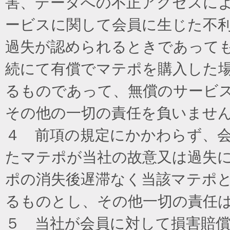
害、データへの不正アクセスに
ービスに関して会員に生じた不
過失が認められるときであって
続にて有償でマテポを購入した
るものであって、無償のサービ
その他の一切の責任を負いませ
４ 前項の規定にかかわらず、
たマテポが当社の故意又は過失
ポの消失後遅滞なく当該マテポ
るものとし、その他一切の責任
５ 当社が会員に対して損害賠