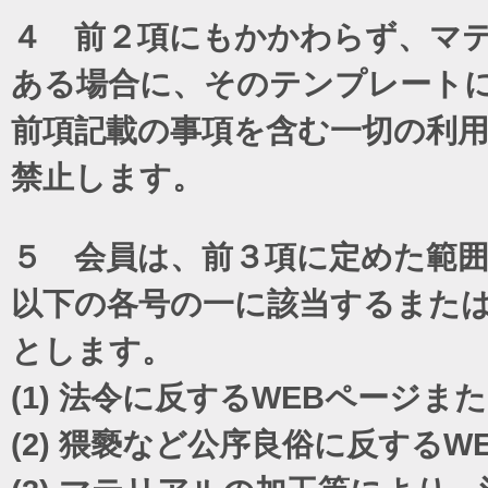
４ 前２項にもかかわらず、マテ
ある場合に、そのテンプレート
前項記載の事項を含む一切の利
禁止します。
５ 会員は、前３項に定めた範
以下の各号の一に該当するまた
とします。
(1)
法令に反するWEBページま
(2)
猥褻など公序良俗に反するW