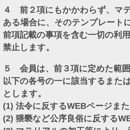
４ 前２項にもかかわらず、マテ
ある場合に、そのテンプレート
前項記載の事項を含む一切の利
禁止します。
５ 会員は、前３項に定めた範
以下の各号の一に該当するまた
とします。
(1)
法令に反するWEBページま
(2)
猥褻など公序良俗に反するW