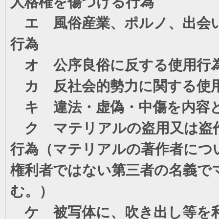
人格権を傷つける行為
エ 風俗産業、ポルノ、出会い
行為
オ 公序良俗に反する使用行
カ 反社会的勢力に関する使
キ 違法・虚偽・中傷を内容
ク マテリアルの盗用又は盗
行為（マテリアルの著作者につ
権利者ではない第三者の名義で
む。）
ケ 被写体に、吹き出し等を利