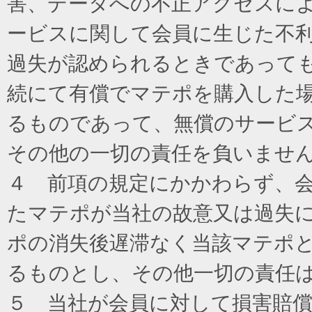
害、データへの不正アクセスに
ービスに関して会員に生じた不
過失が認められるときであって
続にて有償でマテポを購入した
るものであって、無償のサービ
その他の一切の責任を負いませ
４ 前項の規定にかかわらず、
たマテポが当社の故意又は過失
ポの消失後遅滞なく当該マテポ
るものとし、その他一切の責任
５ 当社が会員に対して損害賠