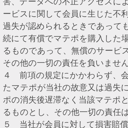
害、データへの不正アクセスに
ービスに関して会員に生じた不
過失が認められるときであって
続にて有償でマテポを購入した
るものであって、無償のサービ
その他の一切の責任を負いませ
４ 前項の規定にかかわらず、
たマテポが当社の故意又は過失
ポの消失後遅滞なく当該マテポ
るものとし、その他一切の責任
５ 当社が会員に対して損害賠