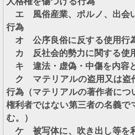
人格権を傷つける行為
エ 風俗産業、ポルノ、出会い
行為
オ 公序良俗に反する使用行
カ 反社会的勢力に関する使
キ 違法・虚偽・中傷を内容
ク マテリアルの盗用又は盗
行為（マテリアルの著作者につ
権利者ではない第三者の名義で
む。）
ケ 被写体に、吹き出し等を利