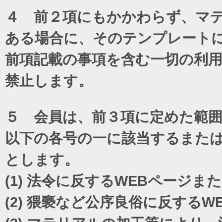
４ 前２項にもかかわらず、マテ
ある場合に、そのテンプレート
前項記載の事項を含む一切の利
禁止します。
５ 会員は、前３項に定めた範
以下の各号の一に該当するまた
とします。
(1)
法令に反するWEBページま
(2)
猥褻など公序良俗に反するW