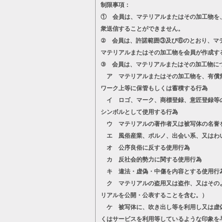
制限事項：
① 会員は、マテリアルまたはその加工物を
衆送信することができません。
② 会員は、許諾範囲③及び⑥のとおり、マ
マテリアルまたはその加工物を会員が作成す
③ 会員は、マテリアルまたはその加工物に
ア マテリアルまたはその加工物を、有償無
ワーク上等に保管もしくは蓄積する行為
イ ロゴ、マーク、商標登録、意匠登録等の
シンボルとして使用する行為
ウ マテリアルの著作者又は被写体の名誉
エ 風俗産業、ポルノ、出会い系、又はわ
オ 公序良俗に反する使用行為
カ 反社会的勢力に関する使用行為
キ 違法・虚偽・中傷を内容とする使用行
ク マテリアルの盗用又は盗作、又はそのよ
リアルを公開・公表することを含む。）
ケ 被写体に、吹き出し等を利用し又は虚偽
くはサービスを利用等しているような印象を