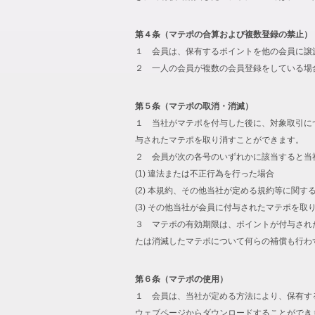
第４条（マテポの合算および複数登録の禁止）
１ 会員は、保有するポイントを他の会員に譲
２ 一人の会員が複数の会員登録をしている場
第５条（マテポの取消・消滅）
１ 当社がマテポを付与した後に、対象取引に
与されたマテポを取り消すことができます。
２ 会員が次の各号のいずれかに該当すると当
(1) 違法または不正行為を行った場合
(2) 本規約、その他当社が定める規約等に関す
(3) その他当社が会員に付与されたマテポを
３ マテポの有効期限は、ポイントが付与され
たは消滅したマテポについて何らの補償も行わ
第６条（マテポの使用）
１ 会員は、当社が定める方法により、保有す
ウェブページからダウンロードすることができ