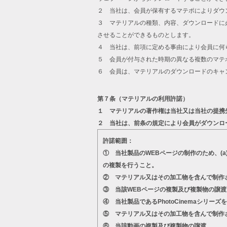
２ 当社は、会員が保有するマテポによりダウ
３ マテリアルの種類、内容、ダウンロードに
させることができるものとします。
４ 当社は、前項に定める事由により会員に何
５ 会員が付与された時期の異なる複数のマテ
６ 会員は、マテリアルのダウンロードのキャ
第７条（マテリアルの利用許諾）
１ マテリアルの著作権は当社又は当社の提携
２ 当社は、前条の規定により会員がダウンロ
許諾範囲：
① 当社製品のWEBページの制作のため、(
の複製を行うこと。
② マテリアル又はその加工物を含んで制作
③ 当該WEBページの複製及び複製物の譲渡
④ 当社製品であるPhotoCinemaシ
⑤ マテリアル又はその加工物を含んで制作
⑥ 当該動画の複製及び複製物の譲渡