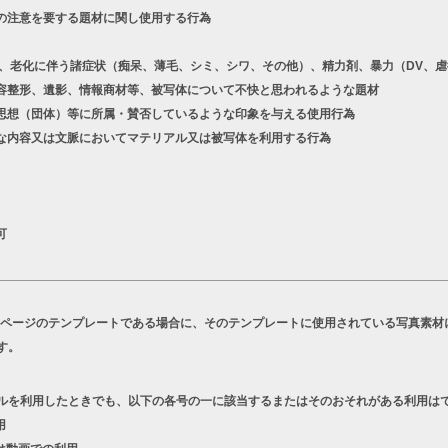
の注意を要する題材に関し使用する行為
老化に伴う諸症状（痴呆、薄毛、シミ、シワ、その他）、精力剤、暴力（DV、虐
容整形、遺影、情報商材等、被写体について不快と思われるような題材
想（団体）等に所属・賛否しているような印象を与える使用行為
な内容又は文脈においてマテリアル又は被写体を利用する行為
可
Bページのテンプレートである場合に、そのテンプレートに使用されている写真素材
す。
ルを利用したときでも、以下の各号の一に該当するまたはそのおそれがある利用は
用