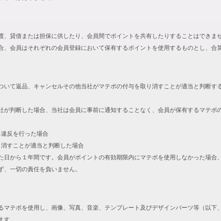
渡、貸借または担保に供したり、会員間でポイントを共有したりすることはできま
合、会員はそれぞれの会員登録において保有するポイントを使用するものとし、合
ついて返品、キャンセルその他当社がマテポの付与を取り消すことが適当と判断す
社が判断した場合、当社は会員に事前に通知することなく、会員が保有するマテポ
る違反を行った場合
取り消すことが適当と判断した場合
た日から１年間です。会員がポイントの有効期限内にマテポを使用しなかった場合
ず、一切の責任を負いません。
るマテポを使用し、画像、写真、音楽、テンプレート及びデザインパーツ等（以下
ます。