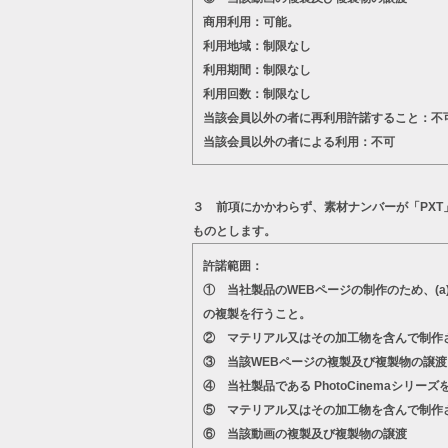
商用利用：可能。
利用地域：制限なし
利用期間：制限なし
利用回数：制限なし
当該会員以外の者に再利用許諾すること：不
当該会員以外の者による利用：不可
３ 前項にかかわらず、素材ナンバーが「PX
ものとします。
許諾範囲：
① 当社製品のWEBページの制作のため、(
の複製を行うこと。
② マテリアル又はその加工物を含んで制作
③ 当該WEBページの複製及び複製物の譲渡
④ 当社製品である PhotoCinema
⑤ マテリアル又はその加工物を含んで制作
⑥ 当該動画の複製及び複製物の譲渡