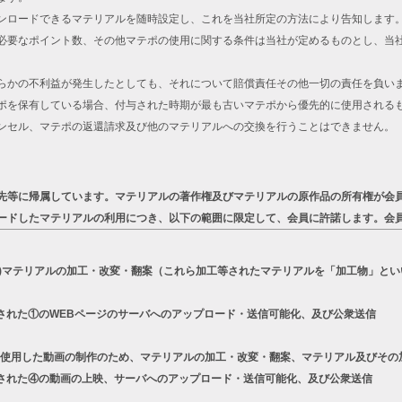
ンロードできるマテリアルを随時設定し、これを当社所定の方法により告知します
必要なポイント数、その他マテポの使用に関する条件は当社が定めるものとし、当
らかの不利益が発生したとしても、それについて賠償責任その他一切の責任を負い
ポを保有している場合、付与された時期が最も古いマテポから優先的に使用される
ンセル、マテポの返還請求及び他のマテリアルへの交換を行うことはできません。
先等に帰属しています。マテリアルの著作権及びマテリアルの原作品の所有権が会
ードしたマテリアルの利用につき、以下の範囲に限定して、会員に許諾します。会
a)マテリアルの加工・改変・翻案（これら加工等されたマテリアルを「加工物」とい
された①のWEBページのサーバへのアップロード・送信可能化、及び公衆送信
リーズを使用した動画の制作のため、マテリアルの加工・改変・翻案、マテリアル及びそ
された④の動画の上映、サーバへのアップロード・送信可能化、及び公衆送信