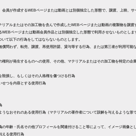
、会員が作成するWEBページまたは動画とは別個独立した形態で、譲渡、上映、サ
テリアルまたはその加工物を含んで作成したWEBページまたは動画の複製物を譲渡
るWEBページまたは動画会員作品とは別個独立した形態で利用させないものとしま
ついて以下の行為をしてはならないものとします。
償問わず、転売、譲渡、再使用許諾、貸与等する行為、または第三者が利用可能な
権利が発生するものへの使用、その他、マテリアルまたはその加工物を特定の企業
を毀損し、もしくはその人格権を傷つける行為
いせつを内容とする使用行為
為
うなおそれのある使用行為（マテリアルの著作者について誤解を与えるような形で
の年齢・氏名その他プロフィールを関連付けること等によって、イメージ画像とし
与える使用行為