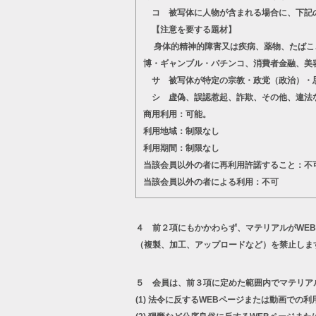
コ 被写体に人物が含まれる場合に、下記
【注意を要する題材】
身体的精神的障害又は疾病、薬物、たばこ、
博・ギャンブル・パチンコ、消費者金融、美
サ 被写体が特定の宗教・政党（政治）・思
シ 虚偽、誤認惹起、詐欺、その他、違法
商用利用：可能。
利用地域：制限なし
利用期間：制限なし
当該会員以外の者に再利用許諾すること：不
当該会員以外の者による利用：不可
４ 前２項にもかかわらず、マテリアルがWE
（複製、加工、アップロードなど）を禁止しま
５ 会員は、前３項に定めた範囲内でマテリア
(1)
法令に反するWEBページまたは動画での利