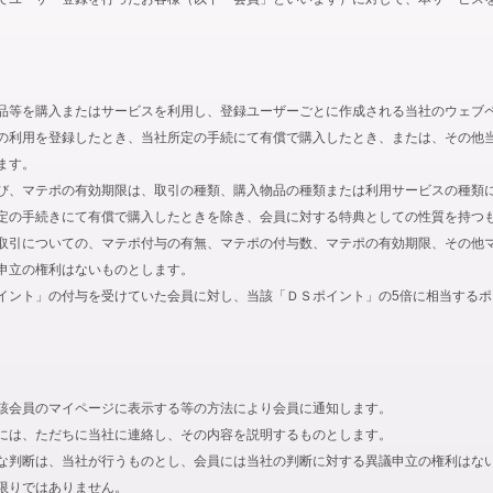
品等を購入またはサービスを利用し、登録ユーザーごとに作成される当社のウェブ
の利用を登録したとき、当社所定の手続にて有償で購入したとき、または、その他
ます。
び、マテポの有効期限は、取引の種類、購入物品の種類または利用サービスの種類
定の手続きにて有償で購入したときを除き、会員に対する特典としての性質を持つ
取引についての、マテポ付与の有無、マテポの付与数、マテポの有効期限、その他
申立の権利はないものとします。
イント」の付与を受けていた会員に対し、当該「ＤＳポイント」の5倍に相当する
該会員のマイページに表示する等の方法により会員に通知します。
には、ただちに当社に連絡し、その内容を説明するものとします。
な判断は、当社が行うものとし、会員には当社の判断に対する異議申立の権利はな
限りではありません。