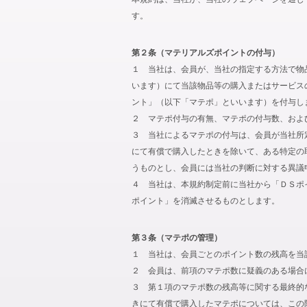
す。
第２条（マテリアルズポイントの付与）
１ 当社は、会員が、当社の指定する方法で物
います）にて当該物品等の購入またはサービス
ント」（以下「マテポ」といいます）を付与し
２ マテポ付与の有無、マテポの付与数、およ
３ 当社によるマテポの付与は、会員が当社所
にて有償で購入したときを除いて、ある特定の
うものとし、会員には当社の判断に対する異議
４ 当社は、本規約制定前に当社から「ＤＳポ
ポイント」を消滅させるものとします。
第３条（マテポの管理）
１ 当社は、会員ごとのポイント数の残高を当
２ 会員は、前項のマテポ数に疑義のある場合
３ 第１項のマテポ数の残高等に関する最終的
きにて有償で購入したマテポについては、この