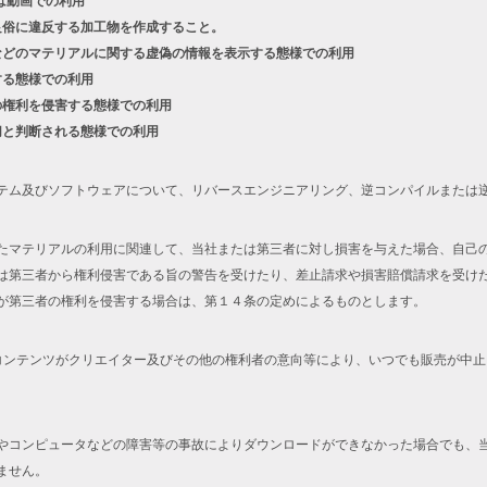
は動画での利用
良俗に違反する加工物を作成すること。
などのマテリアルに関する虚偽の情報を表示する態様での利用
する態様での利用
の権利を侵害する態様での利用
切と判断される態様での利用
テム及びソフトウェアについて、リバースエンジニアリング、逆コンパイルまたは
たマテリアルの利用に関連して、当社または第三者に対し損害を与えた場合、自己
は第三者から権利侵害である旨の警告を受けたり、差止請求や損害賠償請求を受け
が第三者の権利を侵害する場合は、第１４条の定めによるものとします。
コンテンツがクリエイター及びその他の権利者の意向等により、いつでも販売が中
やコンピュータなどの障害等の事故によりダウンロードができなかった場合でも、
ません。