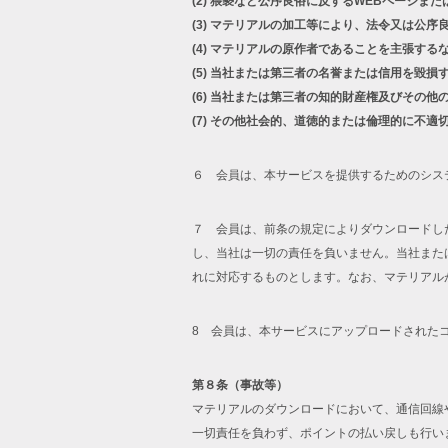
(2)
猥褻など公序良俗に反するWEBページまた
(3)
マテリアルの加工等により、法令又は公序
(4)
マテリアルの原作者であることを主張する
(5)
当社または第三者の名誉または信用を毀損
(6)
当社または第三者の知的財産権及びその他
(7)
その他社会的、道徳的または倫理的に不適
６ 会員は、本サービスを提供するためのシス
７ 会員は、前条の規定によりダウンロードし
し、当社は一切の責任を負いません。当社また
れに対応するものとします。なお、マテリアル
8 会員は、本サービスにアップロードされた
第８条（事故等）
マテリアルのダウンロードにおいて、通信回線
一切責任を負わず、ポイントの払い戻しも行い