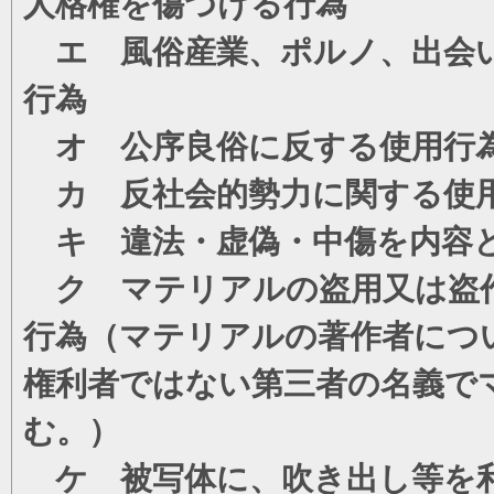
人格権を傷つける行為
エ 風俗産業、ポルノ、出会い
行為
オ 公序良俗に反する使用行
カ 反社会的勢力に関する使
キ 違法・虚偽・中傷を内容
ク マテリアルの盗用又は盗
行為（マテリアルの著作者につ
権利者ではない第三者の名義で
む。）
ケ 被写体に、吹き出し等を利