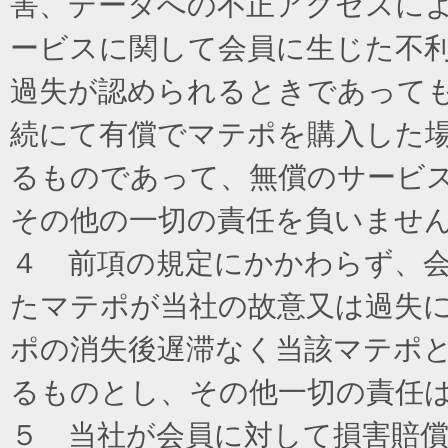
害、データへの不正アクセスに
ービスに関して会員に生じた不
過失が認められるときであって
続にて有償でマテポを購入した
るものであって、無償のサービ
その他の一切の責任を負いませ
４ 前項の規定にかかわらず、
たマテポが当社の故意又は過失
ポの消失後遅滞なく当該マテポ
るものとし、その他一切の責任
５ 当社が会員に対して損害賠