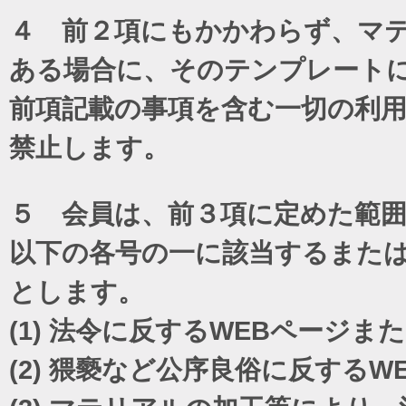
４ 前２項にもかかわらず、マテ
ある場合に、そのテンプレート
前項記載の事項を含む一切の利
禁止します。
５ 会員は、前３項に定めた範
以下の各号の一に該当するまた
とします。
(1)
法令に反するWEBページま
(2)
猥褻など公序良俗に反するW