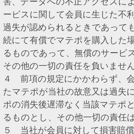
害、データへの不正アクセスに
ービスに関して会員に生じた不
過失が認められるときであって
続にて有償でマテポを購入した
るものであって、無償のサービ
その他の一切の責任を負いませ
４ 前項の規定にかかわらず、
たマテポが当社の故意又は過失
ポの消失後遅滞なく当該マテポ
るものとし、その他一切の責任
５ 当社が会員に対して損害賠