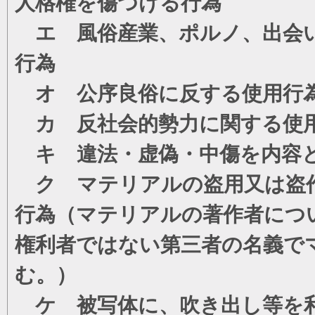
人格権を傷つける行為
エ 風俗産業、ポルノ、出会い
行為
オ 公序良俗に反する使用行
カ 反社会的勢力に関する使
キ 違法・虚偽・中傷を内容
ク マテリアルの盗用又は盗
行為（マテリアルの著作者につ
権利者ではない第三者の名義で
む。）
ケ 被写体に、吹き出し等を利