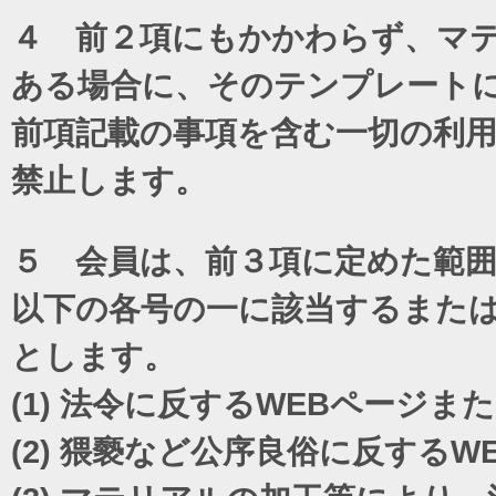
４ 前２項にもかかわらず、マテ
ある場合に、そのテンプレート
前項記載の事項を含む一切の利
禁止します。
５ 会員は、前３項に定めた範
以下の各号の一に該当するまた
とします。
(1)
法令に反するWEBページま
(2)
猥褻など公序良俗に反するW