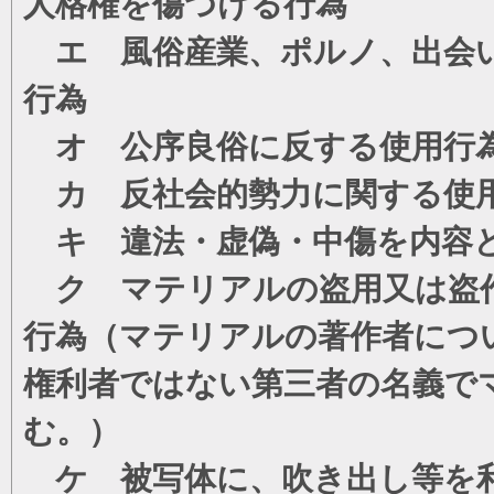
人格権を傷つける行為
エ 風俗産業、ポルノ、出会い
行為
オ 公序良俗に反する使用行
カ 反社会的勢力に関する使
キ 違法・虚偽・中傷を内容
ク マテリアルの盗用又は盗
行為（マテリアルの著作者につ
権利者ではない第三者の名義で
む。）
ケ 被写体に、吹き出し等を利