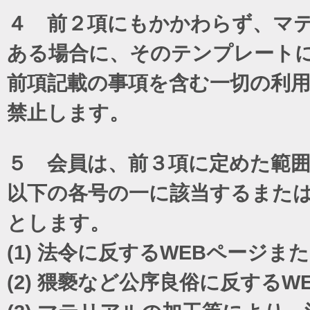
４ 前２項にもかかわらず、マテ
ある場合に、そのテンプレート
前項記載の事項を含む一切の利
禁止します。
５ 会員は、前３項に定めた範
以下の各号の一に該当するまた
とします。
(1)
法令に反するWEBページま
(2)
猥褻など公序良俗に反するW