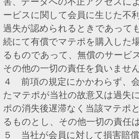
害、データへの不正アクセスに
ービスに関して会員に生じた不
過失が認められるときであって
続にて有償でマテポを購入した
るものであって、無償のサービ
その他の一切の責任を負いませ
４ 前項の規定にかかわらず、
たマテポが当社の故意又は過失
ポの消失後遅滞なく当該マテポ
るものとし、その他一切の責任
５ 当社が会員に対して損害賠