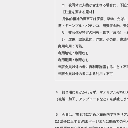
コ 被写体に人物が含まれる場合に、下記
【注意を要する題材】
身体的精神的障害又は疾病、薬物、たばこ、
博・ギャンブル・パチンコ、消費者金融、美
サ 被写体が特定の宗教・政党（政治）・思
シ 虚偽、誤認惹起、詐欺、その他、違法
商用利用：可能。
利用地域：制限なし
利用期間：制限なし
当該会員以外の者に再利用許諾すること：不
当該会員以外の者による利用：不可
４ 前２項にもかかわらず、マテリアルがWE
（複製、加工、アップロードなど）を禁止しま
５ 会員は、前３項に定めた範囲内でマテリア
(1)
法令に反するWEBページまたは動画での利