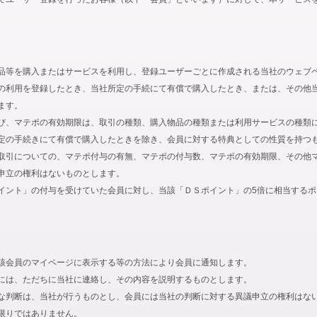
品等を購入またはサービスを利用し、登録ユーザーごとに作成される当社のウェブ
の利用を登録したとき、当社所定の手続にて有償で購入したとき、または、その他
ます。
び、マテポの有効期限は、取引の種類、購入物品の種類または利用サービスの種類
定の手続きにて有償で購入したときを除き、会員に対する特典としての性質を持つ
取引についての、マテポ付与の有無、マテポの付与数、マテポの有効期限、その他
申立の権利はないものとします。
イント」の付与を受けていた会員に対し、当該「ＤＳポイント」の5倍に相当する
該会員のマイページに表示する等の方法により会員に通知します。
には、ただちに当社に連絡し、その内容を説明するものとします。
な判断は、当社が行うものとし、会員には当社の判断に対する異議申立の権利はな
限りではありません。