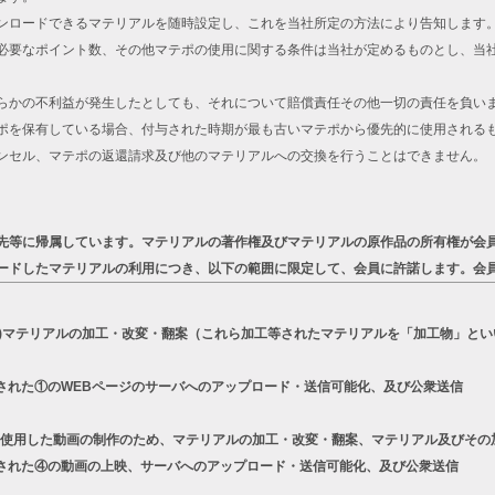
ンロードできるマテリアルを随時設定し、これを当社所定の方法により告知します
必要なポイント数、その他マテポの使用に関する条件は当社が定めるものとし、当
らかの不利益が発生したとしても、それについて賠償責任その他一切の責任を負い
ポを保有している場合、付与された時期が最も古いマテポから優先的に使用される
ンセル、マテポの返還請求及び他のマテリアルへの交換を行うことはできません。
先等に帰属しています。マテリアルの著作権及びマテリアルの原作品の所有権が会
ードしたマテリアルの利用につき、以下の範囲に限定して、会員に許諾します。会
a)マテリアルの加工・改変・翻案（これら加工等されたマテリアルを「加工物」とい
された①のWEBページのサーバへのアップロード・送信可能化、及び公衆送信
リーズを使用した動画の制作のため、マテリアルの加工・改変・翻案、マテリアル及びそ
された④の動画の上映、サーバへのアップロード・送信可能化、及び公衆送信