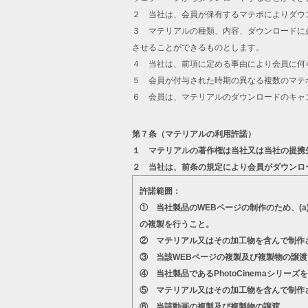
２ 当社は、会員が保有するマテポによりダウ
３ マテリアルの種類、内容、ダウンロードに
させることができるものとします。
４ 当社は、前項に定める事由により会員に何
５ 会員が付与された時期の異なる複数のマテ
６ 会員は、マテリアルのダウンロードのキャ
第７条（マテリアルの利用許諾）
１ マテリアルの著作権は当社又は当社の提携
２ 当社は、前条の規定により会員がダウンロ
許諾範囲：
① 当社製品のWEBページの制作のため、(
の複製を行うこと。
② マテリアル又はその加工物を含んで制作
③ 当該WEBページの複製及び複製物の譲渡
④ 当社製品であるPhotoCinemaシ
⑤ マテリアル又はその加工物を含んで制作
⑥ 当該動画の複製及び複製物の譲渡