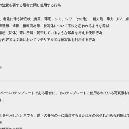
の注意を要する題材に関し使用する行為
老化に伴う諸症状（痴呆、薄毛、シミ、シワ、その他）、精力剤、暴力（DV、虐
容整形、遺影、情報商材等、被写体について不快と思われるような題材
想（団体）等に所属・賛否しているような印象を与える使用行為
な内容又は文脈においてマテリアル又は被写体を利用する行為
可
Bページのテンプレートである場合に、そのテンプレートに使用されている写真素材
す。
ルを利用したときでも、以下の各号の一に該当するまたはそのおそれがある利用は
用