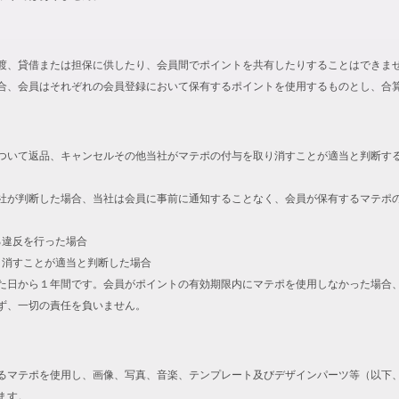
渡、貸借または担保に供したり、会員間でポイントを共有したりすることはできま
合、会員はそれぞれの会員登録において保有するポイントを使用するものとし、合
ついて返品、キャンセルその他当社がマテポの付与を取り消すことが適当と判断す
社が判断した場合、当社は会員に事前に通知することなく、会員が保有するマテポ
る違反を行った場合
取り消すことが適当と判断した場合
た日から１年間です。会員がポイントの有効期限内にマテポを使用しなかった場合
ず、一切の責任を負いません。
るマテポを使用し、画像、写真、音楽、テンプレート及びデザインパーツ等（以下
ます。