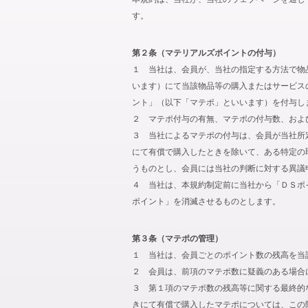
す。
第２条（マテリアルズポイントの付与）
１ 当社は、会員が、当社の指定する方法で物
います）にて当該物品等の購入またはサービス
ント」（以下「マテポ」といいます）を付与し
２ マテポ付与の有無、マテポの付与数、およ
３ 当社によるマテポの付与は、会員が当社所
にて有償で購入したときを除いて、ある特定の
うものとし、会員には当社の判断に対する異議
４ 当社は、本規約制定前に当社から「ＤＳポ
ポイント」を消滅させるものとします。
第３条（マテポの管理）
１ 当社は、会員ごとのポイント数の残高を当
２ 会員は、前項のマテポ数に疑義のある場合
３ 第１項のマテポ数の残高等に関する最終的
きにて有償で購入したマテポについては、この