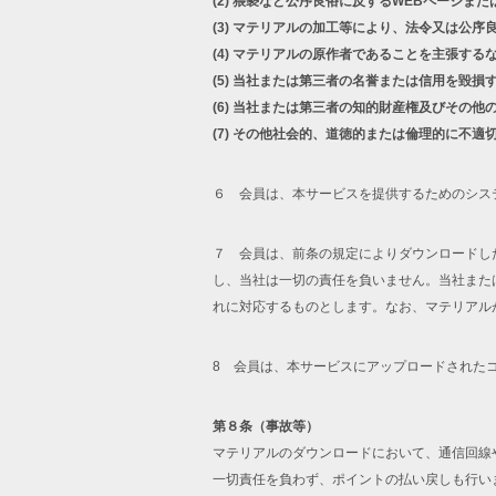
(2)
猥褻など公序良俗に反するWEBページまた
(3)
マテリアルの加工等により、法令又は公序
(4)
マテリアルの原作者であることを主張する
(5)
当社または第三者の名誉または信用を毀損
(6)
当社または第三者の知的財産権及びその他
(7)
その他社会的、道徳的または倫理的に不適
６ 会員は、本サービスを提供するためのシス
７ 会員は、前条の規定によりダウンロードし
し、当社は一切の責任を負いません。当社また
れに対応するものとします。なお、マテリアル
8 会員は、本サービスにアップロードされた
第８条（事故等）
マテリアルのダウンロードにおいて、通信回線
一切責任を負わず、ポイントの払い戻しも行い