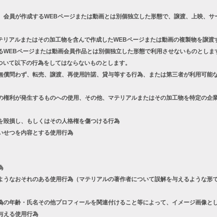
、会員が作成するWEBページまたは動画とは別個独立した形態で、譲渡、上映、サ
テリアルまたはその加工物を含んで作成したWEBページまたは動画の複製物を譲渡
るWEBページまたは動画会員作品とは別個独立した形態で利用させないものとしま
ついて以下の行為をしてはならないものとします。
償問わず、転売、譲渡、再使用許諾、貸与等する行為、または第三者が利用可能な
権利が発生するものへの使用、その他、マテリアルまたはその加工物を特定の企業
を毀損し、もしくはその人格権を傷つける行為
いせつを内容とする使用行為
為
うなおそれのある使用行為（マテリアルの著作者について誤解を与えるような形で
の年齢・氏名その他プロフィールを関連付けること等によって、イメージ画像とし
与える使用行為