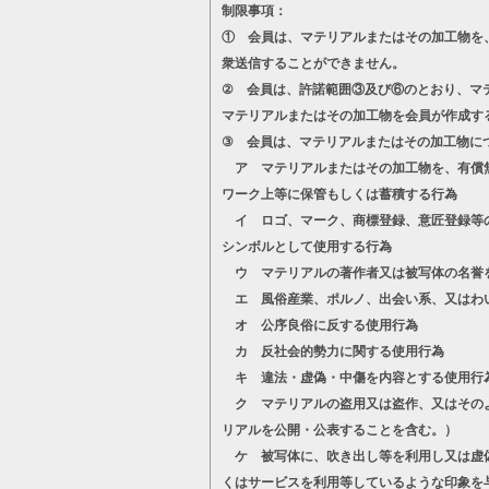
制限事項：
① 会員は、マテリアルまたはその加工物を
衆送信することができません。
② 会員は、許諾範囲③及び⑥のとおり、マ
マテリアルまたはその加工物を会員が作成す
③ 会員は、マテリアルまたはその加工物に
ア マテリアルまたはその加工物を、有償無
ワーク上等に保管もしくは蓄積する行為
イ ロゴ、マーク、商標登録、意匠登録等の
シンボルとして使用する行為
ウ マテリアルの著作者又は被写体の名誉
エ 風俗産業、ポルノ、出会い系、又はわ
オ 公序良俗に反する使用行為
カ 反社会的勢力に関する使用行為
キ 違法・虚偽・中傷を内容とする使用行
ク マテリアルの盗用又は盗作、又はそのよ
リアルを公開・公表することを含む。）
ケ 被写体に、吹き出し等を利用し又は虚偽
くはサービスを利用等しているような印象を