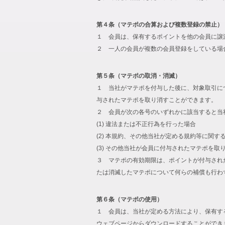
第４条（マテポの合算および複数登録の禁止）
１ 会員は、保有するポイントを他の会員に譲
２ 一人の会員が複数の会員登録をしている場
第５条（マテポの取消・消滅）
１ 当社がマテポを付与した後に、対象取引に
与されたマテポを取り消すことができます。
２ 会員が次の各号のいずれかに該当すると当
(1) 違法または不正行為を行った場合
(2) 本規約、その他当社が定める規約等に関す
(3) その他当社が会員に付与されたマテポを
３ マテポの有効期限は、ポイントが付与され
たは消滅したマテポについて何らの補償も行わ
第６条（マテポの使用）
１ 会員は、当社が定める方法により、保有す
ウェブページからダウンロードすることができ