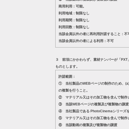
商用利用：可能。
利用地域：制限なし
利用期間：制限なし
利用回数：制限なし
当該会員以外の者に再利用許諾すること：不
当該会員以外の者による利用：不可
３ 前項にかかわらず、素材ナンバーが「PX
ものとします。
許諾範囲：
① 当社製品のWEBページの制作のため、(
の複製を行うこと。
② マテリアル又はその加工物を含んで制作
③ 当該WEBページの複製及び複製物の譲渡
④ 当社製品である PhotoCinema
⑤ マテリアル又はその加工物を含んで制作
⑥ 当該動画の複製及び複製物の譲渡