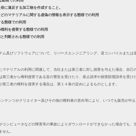
は動画での利用
良俗に違反する加工物を作成すること。
などのマテリアルに関する虚偽の情報を表示する態様での利用
する態様での利用
の権利を侵害する態様での利用
切と判断される態様での利用
テム及びソフトウェアについて、リバースエンジニアリング、逆コンパイルまたは
たマテリアルの利用に関連して、当社または第三者に対し損害を与えた場合、自己
は第三者から権利侵害である旨の警告を受けたり、差止請求や損害賠償請求を受け
が第三者の権利を侵害する場合は、第１４条の定めによるものとします。
コンテンツがクリエイター及びその他の権利者の意向等により、いつでも販売が中
やコンピュータなどの障害等の事故によりダウンロードができなかった場合でも、
ません。