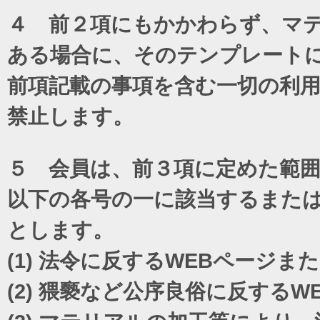
４ 前２項にもかかわらず、マテ
ある場合に、そのテンプレート
前項記載の事項を含む一切の利
禁止します。
５ 会員は、前３項に定めた範
以下の各号の一に該当するまた
とします。
(1)
法令に反するWEBページま
(2)
猥褻など公序良俗に反するW