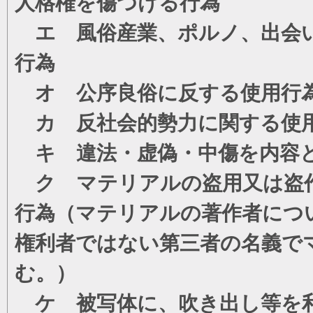
人格権を傷つける行為
エ 風俗産業、ポルノ、出会い
行為
オ 公序良俗に反する使用行
カ 反社会的勢力に関する使
キ 違法・虚偽・中傷を内容
ク マテリアルの盗用又は盗
行為（マテリアルの著作者につ
権利者ではない第三者の名義で
む。）
ケ 被写体に、吹き出し等を利