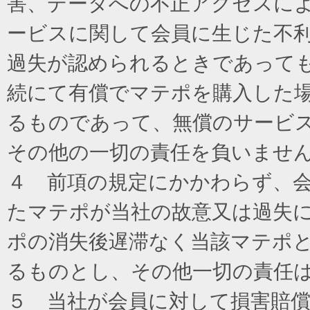
害、データへの不正アクセスに
ービスに関して会員に生じた不
過失が認められるときであって
続にて有償でマテポを購入した
るものであって、無償のサービ
その他の一切の責任を負いませ
４ 前項の規定にかかわらず、
たマテポが当社の故意又は過失
ポの消失後遅滞なく当該マテポ
るものとし、その他一切の責任
５ 当社が会員に対して損害賠