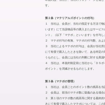
す。
第２条（マテリアルズポイントの付与）
１ 当社は、会員が、当社の指定する方法で物
います）にて当該物品等の購入またはサービス
ント」（以下「マテポ」といいます）を付与し
２ マテポ付与の有無、マテポの付与数、およ
３ 当社によるマテポの付与は、会員が当社所
にて有償で購入したときを除いて、ある特定の
うものとし、会員には当社の判断に対する異議
４ 当社は、本規約制定前に当社から「ＤＳポ
ポイント」を消滅させるものとします。
第３条（マテポの管理）
１ 当社は、会員ごとのポイント数の残高を当
２ 会員は、前項のマテポ数に疑義のある場合
３ 第１項のマテポ数の残高等に関する最終的
きにて有償で購入したマテポについては、この