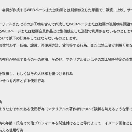
、会員が作成するWEBページまたは動画とは別個独立した形態で、譲渡、上映、サ
テリアルまたはその加工物を含んで作成したWEBページまたは動画の複製物を譲渡
るWEBページまたは動画会員作品とは別個独立した形態で利用させないものとしま
ついて以下の行為をしてはならないものとします。
償問わず、転売、譲渡、再使用許諾、貸与等する行為、または第三者が利用可能な
権利が発生するものへの使用、その他、マテリアルまたはその加工物を特定の企業
を毀損し、もしくはその人格権を傷つける行為
いせつを内容とする使用行為
為
うなおそれのある使用行為（マテリアルの著作者について誤解を与えるような形で
の年齢・氏名その他プロフィールを関連付けること等によって、イメージ画像とし
与える使用行為