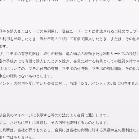
品等を購入またはサービスを利用し、登録ユーザーごとに作成される当社のウェブ
の利用を登録したとき、当社所定の手続にて有償で購入したとき、または、その他
ます。
び、マテポの有効期限は、取引の種類、購入物品の種類または利用サービスの種類
定の手続きにて有償で購入したときを除き、会員に対する特典としての性質を持つ
取引についての、マテポ付与の有無、マテポの付与数、マテポの有効期限、その他
申立の権利はないものとします。
イント」の付与を受けていた会員に対し、当該「ＤＳポイント」の5倍に相当する
該会員のマイページに表示する等の方法により会員に通知します。
には、ただちに当社に連絡し、その内容を説明するものとします。
な判断は、当社が行うものとし、会員には当社の判断に対する異議申立の権利はな
限りではありません。