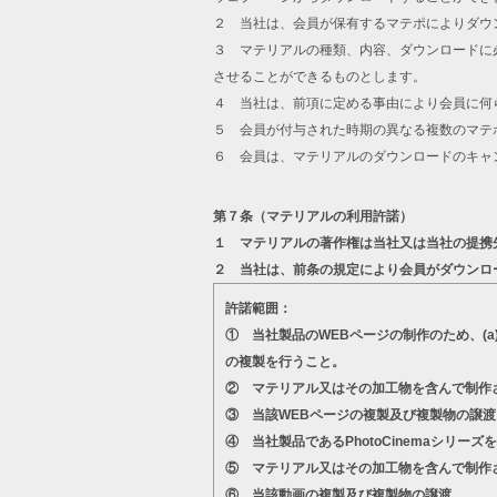
２ 当社は、会員が保有するマテポによりダウ
３ マテリアルの種類、内容、ダウンロードに
させることができるものとします。
４ 当社は、前項に定める事由により会員に何
５ 会員が付与された時期の異なる複数のマテ
６ 会員は、マテリアルのダウンロードのキャ
第７条（マテリアルの利用許諾）
１ マテリアルの著作権は当社又は当社の提携
２ 当社は、前条の規定により会員がダウンロ
許諾範囲：
① 当社製品のWEBページの制作のため、(
の複製を行うこと。
② マテリアル又はその加工物を含んで制作
③ 当該WEBページの複製及び複製物の譲渡
④ 当社製品であるPhotoCinemaシ
⑤ マテリアル又はその加工物を含んで制作
⑥ 当該動画の複製及び複製物の譲渡