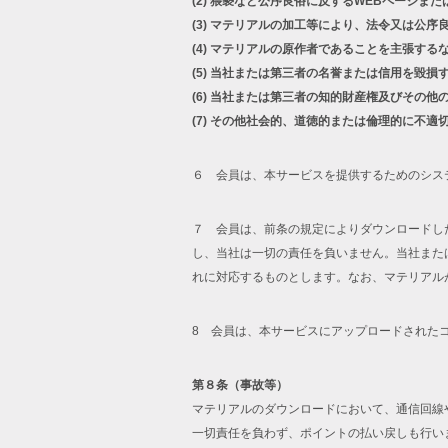
(2)
猥褻など公序良俗に反するWEBページまた
(3)
マテリアルの加工等により、法令又は公序
(4)
マテリアルの原作者であることを主張する
(5)
当社または第三者の名誉または信用を毀損
(6)
当社または第三者の知的財産権及びその他
(7)
その他社会的、道徳的または倫理的に不適
６ 会員は、本サービスを提供するためのシス
７ 会員は、前条の規定によりダウンロードし
し、当社は一切の責任を負いません。当社また
れに対応するものとします。なお、マテリアル
8 会員は、本サービスにアップロードされた
第８条（事故等）
マテリアルのダウンロードにおいて、通信回線
一切責任を負わず、ポイントの払い戻しも行い