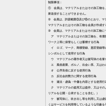
制限事項：
① 会員は、マテリアルまたはその加工物を
衆送信することができません。
② 会員は、許諾範囲③及び⑥のとおり、マ
マテリアルまたはその加工物を会員が作成す
③ 会員は、マテリアルまたはその加工物に
ア マテリアルまたはその加工物を、有償無
ワーク上等に保管もしくは蓄積する行為
イ ロゴ、マーク、商標登録、意匠登録等の
シンボルとして使用する行為
ウ マテリアルの著作者又は被写体の名誉
エ 風俗産業、ポルノ、出会い系、又はわ
オ 公序良俗に反する使用行為
カ 反社会的勢力に関する使用行為
キ 違法・虚偽・中傷を内容とする使用行
ク マテリアルの盗用又は盗作、又はそのよ
リアルを公開・公表することを含む。）
ケ 被写体に、吹き出し等を利用し又は虚偽
くはサービスを利用等しているような印象を