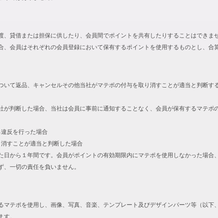
渡、貸借または担保に供したり、会員間でポイントを共有したりすることはできま
合、会員はそれぞれの会員登録において保有するポイントを使用するものとし、合
ついて返品、キャンセルその他当社がマテポの付与を取り消すことが適当と判断す
社が判断した場合、当社は会員に事前に通知することなく、会員が保有するマテポ
る違反を行った場合
取り消すことが適当と判断した場合
た日から１年間です。会員がポイントの有効期限内にマテポを使用しなかった場合
ず、一切の責任を負いません。
るマテポを使用し、画像、写真、音楽、テンプレート及びデザインパーツ等（以下
ます。