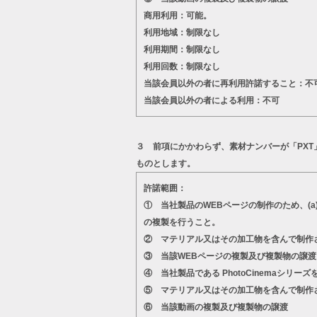
商用利用：可能。
利用地域：制限なし
利用期間：制限なし
利用回数：制限なし
当該会員以外の者に再利用許諾すること：不
当該会員以外の者による利用：不可
３ 前項にかかわらず、素材ナンバーが「PX
ものとします。
許諾範囲：
① 当社製品のWEBページの制作のため、(
の複製を行うこと。
② マテリアル又はその加工物を含んで制作
③ 当該WEBページの複製及び複製物の譲渡
④ 当社製品である PhotoCinema
⑤ マテリアル又はその加工物を含んで制作
⑥ 当該動画の複製及び複製物の譲渡