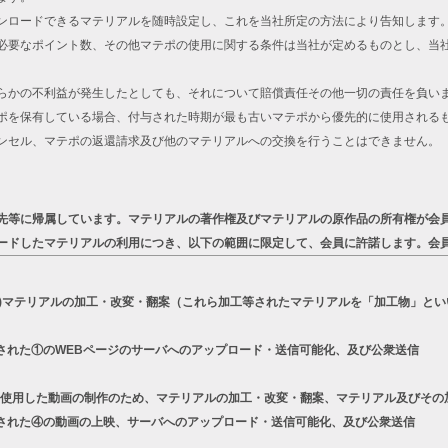
ンロードできるマテリアルを随時設定し、これを当社所定の方法により告知します
必要なポイント数、その他マテポの使用に関する条件は当社が定めるものとし、当
らかの不利益が発生したとしても、それについて賠償責任その他一切の責任を負い
ポを保有している場合、付与された時期が最も古いマテポから優先的に使用される
ンセル、マテポの返還請求及び他のマテリアルへの交換を行うことはできません。
先等に帰属しています。マテリアルの著作権及びマテリアルの原作品の所有権が会
ードしたマテリアルの利用につき、以下の範囲に限定して、会員に許諾します。会
a)マテリアルの加工・改変・翻案（これら加工等されたマテリアルを「加工物」とい
された①のWEBページのサーバへのアップロード・送信可能化、及び公衆送信
リーズを使用した動画の制作のため、マテリアルの加工・改変・翻案、マテリアル及びそ
された④の動画の上映、サーバへのアップロード・送信可能化、及び公衆送信