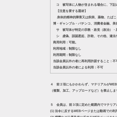
コ 被写体に人物が含まれる場合に、下記
【注意を要する題材】
身体的精神的障害又は疾病、薬物、たばこ、
博・ギャンブル・パチンコ、消費者金融、美
サ 被写体が特定の宗教・政党（政治）・思
シ 虚偽、誤認惹起、詐欺、その他、違法
商用利用：可能。
利用地域：制限なし
利用期間：制限なし
当該会員以外の者に再利用許諾すること：不
当該会員以外の者による利用：不可
４ 前２項にもかかわらず、マテリアルがWE
（複製、加工、アップロードなど）を禁止しま
５ 会員は、前３項に定めた範囲内でマテリア
(1)
法令に反するWEBページまたは動画での利