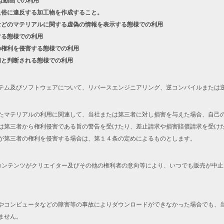
は動画での利用
良俗に違反する加工物を作成すること。
などのマテリアルに関する虚偽の情報を表示する態様での利用
する態様での利用
の権利を侵害する態様での利用
切と判断される態様での利用
テム及びソフトウェアについて、リバースエンジニアリング、逆コンパイルまたは
たマテリアルの利用に関連して、当社または第三者に対し損害を与えた場合、自己
は第三者から権利侵害である旨の警告を受けたり、差止請求や損害賠償請求を受け
が第三者の権利を侵害する場合は、第１４条の定めによるものとします。
コンテンツがクリエイター及びその他の権利者の意向等により、いつでも販売が中
やコンピュータなどの障害等の事故によりダウンロードができなかった場合でも、
ません。