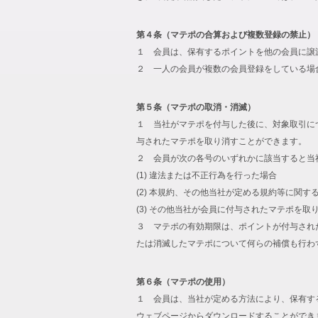
第４条（マテポの合算および複数登録の禁止）
１ 会員は、保有するポイントを他の会員に譲
２ 一人の会員が複数の会員登録をしている場
第５条（マテポの取消・消滅）
１ 当社がマテポを付与した後に、対象取引に
与されたマテポを取り消すことができます。
２ 会員が次の各号のいずれかに該当すると当
(1) 違法または不正行為を行った場合
(2) 本規約、その他当社が定める規約等に関す
(3) その他当社が会員に付与されたマテポを
３ マテポの有効期限は、ポイントが付与され
たは消滅したマテポについて何らの補償も行わ
第６条（マテポの使用）
１ 会員は、当社が定める方法により、保有す
ウェブページからダウンロードすることができ