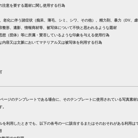
の注意を要する題材に関し使用する行為
老化に伴う諸症状（痴呆、薄毛、シミ、シワ、その他）、精力剤、暴力（DV、虐
容整形、遺影、情報商材等、被写体について不快と思われるような題材
想（団体）等に所属・賛否しているような印象を与える使用行為
な内容又は文脈においてマテリアル又は被写体を利用する行為
可
Bページのテンプレートである場合に、そのテンプレートに使用されている写真素材
す。
ルを利用したときでも、以下の各号の一に該当するまたはそのおそれがある利用は
用