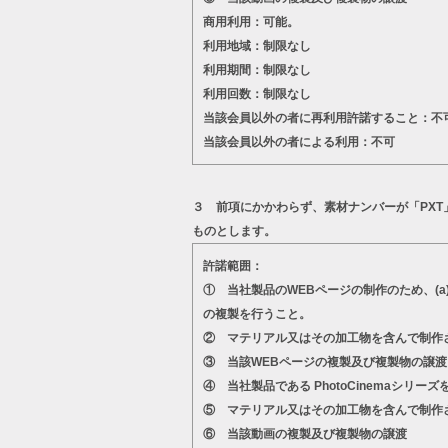
商用利用：可能。
利用地域：制限なし
利用期間：制限なし
利用回数：制限なし
当該会員以外の者に再利用許諾すること：不
当該会員以外の者による利用：不可
３ 前項にかかわらず、素材ナンバーが「PX
ものとします。
許諾範囲：
① 当社製品のWEBページの制作のため、(
の複製を行うこと。
② マテリアル又はその加工物を含んで制作
③ 当該WEBページの複製及び複製物の譲渡
④ 当社製品である PhotoCinema
⑤ マテリアル又はその加工物を含んで制作
⑥ 当該動画の複製及び複製物の譲渡