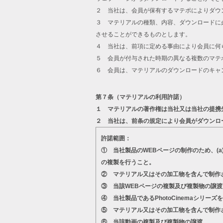
２ 当社は、会員が保有するマテポによりダウ
３ マテリアルの種類、内容、ダウンロードに
させることができるものとします。
４ 当社は、前項に定める事由により会員に何
５ 会員が付与された時期の異なる複数のマテ
６ 会員は、マテリアルのダウンロードのキャ
第７条（マテリアルの利用許諾）
１ マテリアルの著作権は当社又は当社の提携
２ 当社は、前条の規定により会員がダウンロ
許諾範囲：
① 当社製品のWEBページの制作のため、(
の複製を行うこと。
② マテリアル又はその加工物を含んで制作
③ 当該WEBページの複製及び複製物の譲渡
④ 当社製品であるPhotoCinemaシ
⑤ マテリアル又はその加工物を含んで制作
⑥ 当該動画の複製及び複製物の譲渡