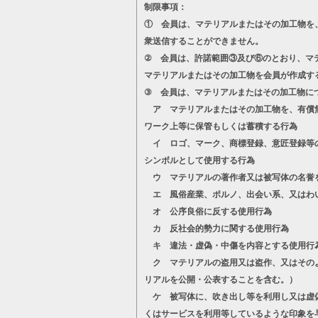
制限事項：
① 会員は、マテリアルまたはその加工物を
衆送信することができません。
② 会員は、許諾範囲③及び⑥のとおり、マ
マテリアルまたはその加工物を会員が作成す
③ 会員は、マテリアルまたはその加工物に
ア マテリアルまたはその加工物を、有償無
ワーク上等に保管もしくは蓄積する行為
イ ロゴ、マーク、商標登録、意匠登録等の
シンボルとして使用する行為
ウ マテリアルの著作者又は被写体の名誉
エ 風俗産業、ポルノ、出会い系、又はわ
オ 公序良俗に反する使用行為
カ 反社会的勢力に関する使用行為
キ 違法・虚偽・中傷を内容とする使用行
ク マテリアルの盗用又は盗作、又はそのよ
リアルを公開・公表することを含む。）
ケ 被写体に、吹き出し等を利用し又は虚偽
くはサービスを利用等しているような印象を