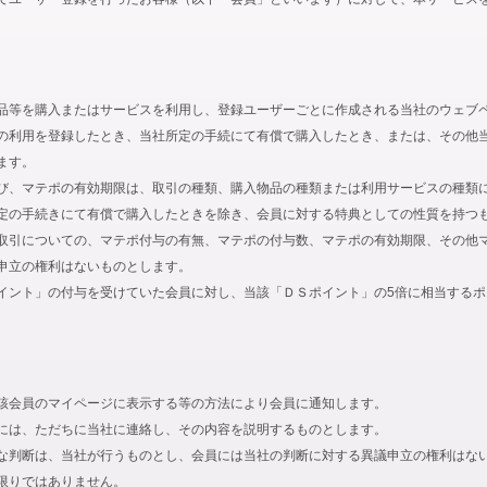
品等を購入またはサービスを利用し、登録ユーザーごとに作成される当社のウェブ
の利用を登録したとき、当社所定の手続にて有償で購入したとき、または、その他
ます。
び、マテポの有効期限は、取引の種類、購入物品の種類または利用サービスの種類
定の手続きにて有償で購入したときを除き、会員に対する特典としての性質を持つ
取引についての、マテポ付与の有無、マテポの付与数、マテポの有効期限、その他
申立の権利はないものとします。
イント」の付与を受けていた会員に対し、当該「ＤＳポイント」の5倍に相当する
該会員のマイページに表示する等の方法により会員に通知します。
には、ただちに当社に連絡し、その内容を説明するものとします。
な判断は、当社が行うものとし、会員には当社の判断に対する異議申立の権利はな
限りではありません。