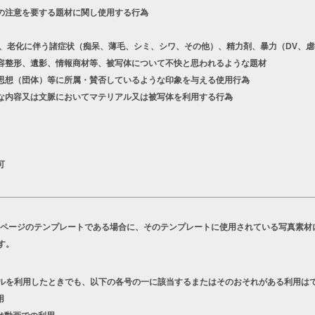
の注意を要する題材に関し使用する行為
老化に伴う諸症状（痴呆、薄毛、シミ、シワ、その他）、精力剤、暴力（DV、虐
容整形、遺影、情報商材等、被写体について不快と思われるような題材
想（団体）等に所属・賛否しているような印象を与える使用行為
な内容又は文脈においてマテリアル又は被写体を利用する行為
可
Bページのテンプレートである場合に、そのテンプレートに使用されている写真素材
す。
ルを利用したときでも、以下の各号の一に該当するまたはそのおそれがある利用は
用