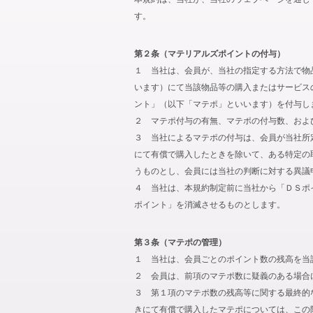
す。
第２条（マテリアルズポイントの付与）
１ 当社は、会員が、当社の指定する方法で物
います）にて当該物品等の購入またはサービス
ント」（以下「マテポ」といいます）を付与し
２ マテポ付与の有無、マテポの付与数、およ
３ 当社によるマテポの付与は、会員が当社所
にて有償で購入したときを除いて、ある特定の
うものとし、会員には当社の判断に対する異議
４ 当社は、本規約制定前に当社から「ＤＳポ
ポイント」を消滅させるものとします。
第３条（マテポの管理）
１ 当社は、会員ごとのポイント数の残高を当
２ 会員は、前項のマテポ数に疑義のある場合
３ 第１項のマテポ数の残高等に関する最終的
きにて有償で購入したマテポについては、この