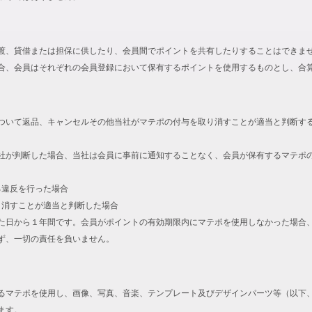
渡、貸借または担保に供したり、会員間でポイントを共有したりすることはできま
合、会員はそれぞれの会員登録において保有するポイントを使用するものとし、合
ついて返品、キャンセルその他当社がマテポの付与を取り消すことが適当と判断す
社が判断した場合、当社は会員に事前に通知することなく、会員が保有するマテポ
る違反を行った場合
取り消すことが適当と判断した場合
た日から１年間です。会員がポイントの有効期限内にマテポを使用しなかった場合
ず、一切の責任を負いません。
るマテポを使用し、画像、写真、音楽、テンプレート及びデザインパーツ等（以下
ます。