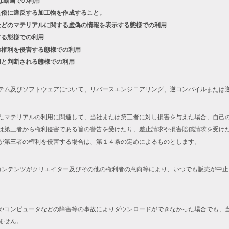
は動画での利用
良俗に違反する加工物を作成すること。
などのマテリアルに関する虚偽の情報を表示する態様での利用
する態様での利用
の権利を侵害する態様での利用
切と判断される態様での利用
テム及びソフトウェアについて、リバースエンジニアリング、逆コンパイルまたは
たマテリアルの利用に関連して、当社または第三者に対し損害を与えた場合、自己
は第三者から権利侵害である旨の警告を受けたり、差止請求や損害賠償請求を受け
が第三者の権利を侵害する場合は、第１４条の定めによるものとします。
コンテンツがクリエイター及びその他の権利者の意向等により、いつでも販売が中
やコンピュータなどの障害等の事故によりダウンロードができなかった場合でも、
ません。