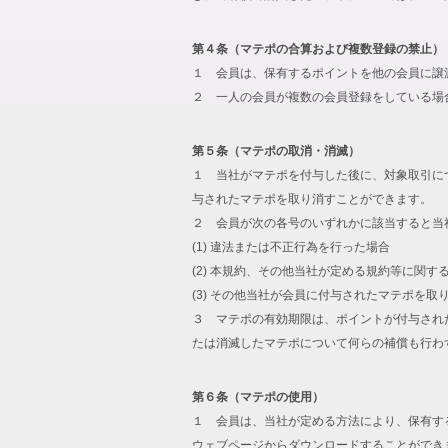
第４条（マテポの合算および複数登録の禁止）
１ 会員は、保有するポイントを他の会員に譲
２ 一人の会員が複数の会員登録をしている場
第５条（マテポの取消・消滅）
１ 当社がマテポを付与した後に、対象取引に
与されたマテポを取り消すことができます。
２ 会員が次の各号のいずれかに該当すると当
(1) 違法または不正行為を行った場合
(2) 本規約、その他当社が定める規約等に関す
(3) その他当社が会員に付与されたマテポを
３ マテポの有効期限は、ポイントが付与され
たは消滅したマテポについて何らの補償も行わ
第６条（マテポの使用）
１ 会員は、当社が定める方法により、保有す
ウェブページからダウンロードすることができ