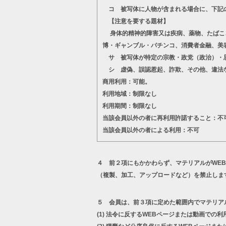
コ 被写体に人物が含まれる場合に、下記
【注意を要する題材】
身体的精神的障害又は疾病、薬物、たばこ、
博・ギャンブル・パチンコ、消費者金融、美
サ 被写体が特定の宗教・政党（政治）・思
シ 虚偽、誤認惹起、詐欺、その他、違法
商用利用：可能。
利用地域：制限なし
利用期間：制限なし
当該会員以外の者に再利用許諾すること：不
当該会員以外の者による利用：不可
４ 前２項にもかかわらず、マテリアルがWE
（複製、加工、アップロードなど）を禁止しま
５ 会員は、前３項に定めた範囲内でマテリア
(1)
法令に反するWEBページまたは動画での利