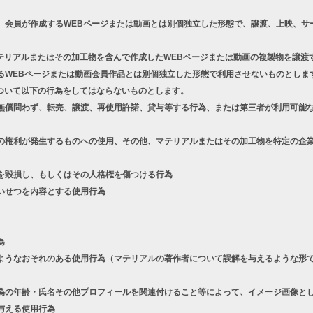
、会員が作成するWEBページまたは動画とは別個独立した形態で、譲渡、上映、サ
テリアルまたはその加工物を含んで作成したWEBページまたは動画の複製物を譲渡
るWEBページまたは動画会員作品とは別個独立した形態で利用させないものとしま
ついて以下の行為をしてはならないものとします。
償問わず、転売、譲渡、再使用許諾、貸与等する行為、または第三者が利用可能な
権利が発生するものへの使用、その他、マテリアルまたはその加工物を特定の企業
を毀損し、もしくはその人格権を傷つける行為
いせつを内容とする使用行為
為
うなおそれのある使用行為（マテリアルの著作者について誤解を与えるような形で
の年齢・氏名その他プロフィールを関連付けること等によって、イメージ画像とし
与える使用行為