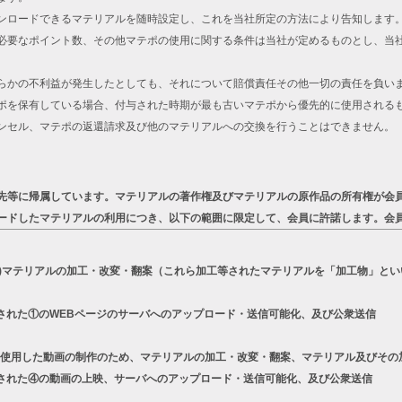
ンロードできるマテリアルを随時設定し、これを当社所定の方法により告知します
必要なポイント数、その他マテポの使用に関する条件は当社が定めるものとし、当
らかの不利益が発生したとしても、それについて賠償責任その他一切の責任を負い
ポを保有している場合、付与された時期が最も古いマテポから優先的に使用される
ンセル、マテポの返還請求及び他のマテリアルへの交換を行うことはできません。
先等に帰属しています。マテリアルの著作権及びマテリアルの原作品の所有権が会
ードしたマテリアルの利用につき、以下の範囲に限定して、会員に許諾します。会
a)マテリアルの加工・改変・翻案（これら加工等されたマテリアルを「加工物」とい
された①のWEBページのサーバへのアップロード・送信可能化、及び公衆送信
リーズを使用した動画の制作のため、マテリアルの加工・改変・翻案、マテリアル及びそ
された④の動画の上映、サーバへのアップロード・送信可能化、及び公衆送信