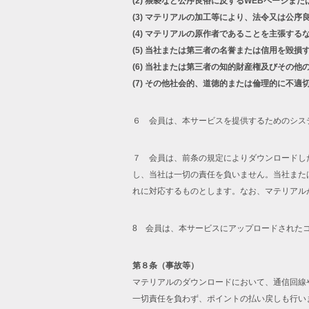
(2)
猥褻など公序良俗に反するWEBページまた
(3)
マテリアルの加工等により、法令又は公序
(4)
マテリアルの原作者であることを主張する
(5)
当社または第三者の名誉または信用を毀損
(6)
当社または第三者の知的財産権及びその他
(7)
その他社会的、道徳的または倫理的に不適
６ 会員は、本サービスを提供するためのシス
７ 会員は、前条の規定によりダウンロードし
し、当社は一切の責任を負いません。当社また
れに対応するものとします。なお、マテリアル
8 会員は、本サービスにアップロードされた
第８条（事故等）
マテリアルのダウンロードにおいて、通信回線
一切責任を負わず、ポイントの払い戻しも行い