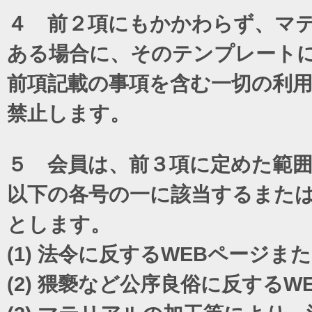
４ 前２項にもかかわらず、マテ
ある場合に、そのテンプレート
前項記載の事項を含む一切の利
禁止します。
５ 会員は、前３項に定めた範
以下の各号の一に該当するまた
とします。
(1)
法令に反するWEBページま
(2)
猥褻など公序良俗に反するW