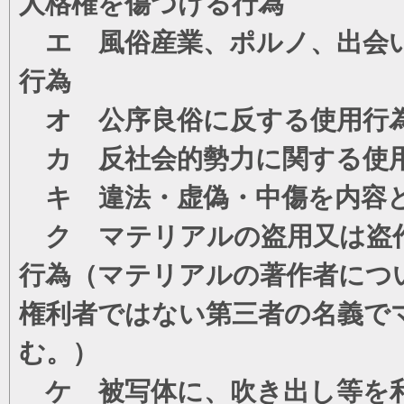
人格権を傷つける行為
エ 風俗産業、ポルノ、出会い
行為
オ 公序良俗に反する使用行
カ 反社会的勢力に関する使
キ 違法・虚偽・中傷を内容
ク マテリアルの盗用又は盗
行為（マテリアルの著作者につ
権利者ではない第三者の名義で
む。）
ケ 被写体に、吹き出し等を利