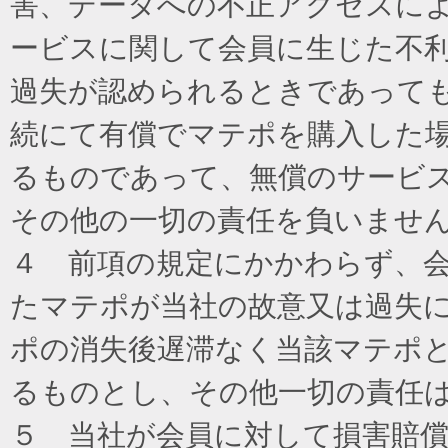
害、データへの不正アクセスに
ービスに関して会員に生じた不
過失が認められるときであって
続にて有償でマテポを購入した
るものであって、無償のサービ
その他の一切の責任を負いませ
４ 前項の規定にかかわらず、
たマテポが当社の故意又は過失
ポの消失後遅滞なく当該マテポ
るものとし、その他一切の責任
５ 当社が会員に対して損害賠