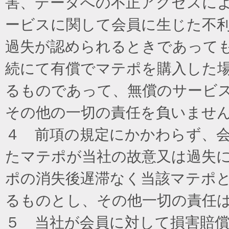
害、データへの不正アクセスに
ービスに関して会員に生じた不
過失が認められるときであって
続にて有償でマテポを購入した
るものであって、無償のサービ
その他の一切の責任を負いませ
４ 前項の規定にかかわらず、
たマテポが当社の故意又は過失
ポの消失後遅滞なく当該マテポ
るものとし、その他一切の責任
５ 当社が会員に対して損害賠