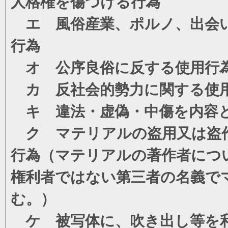
人格権を傷つける行為
エ 風俗産業、ポルノ、出会い
行為
オ 公序良俗に反する使用行
カ 反社会的勢力に関する使
キ 違法・虚偽・中傷を内容
ク マテリアルの盗用又は盗
行為（マテリアルの著作者につ
権利者ではない第三者の名義で
む。）
ケ 被写体に、吹き出し等を利