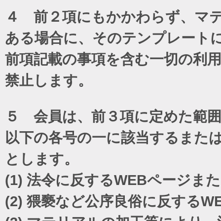
４ 前２項にもかかわらず、マテ
ある場合に、そのテンプレート
前項記載の事項を含む一切の利
禁止します。
５ 会員は、前３項に定めた範
以下の各号の一に該当するまた
とします。
(1)
法令に反するWEBページま
(2)
猥褻など公序良俗に反するW