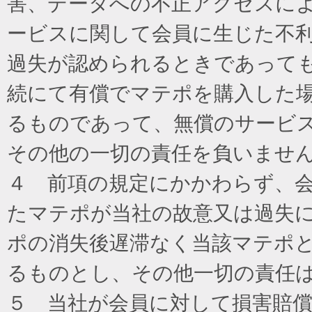
害、データへの不正アクセスに
ービスに関して会員に生じた不
過失が認められるときであって
続にて有償でマテポを購入した
るものであって、無償のサービ
その他の一切の責任を負いませ
４ 前項の規定にかかわらず、
たマテポが当社の故意又は過失
ポの消失後遅滞なく当該マテポ
るものとし、その他一切の責任
５ 当社が会員に対して損害賠