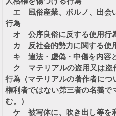
人格権を傷つける行為
エ 風俗産業、ポルノ、出会い
行為
オ 公序良俗に反する使用行
カ 反社会的勢力に関する使
キ 違法・虚偽・中傷を内容
ク マテリアルの盗用又は盗
行為（マテリアルの著作者につ
権利者ではない第三者の名義で
む。）
ケ 被写体に、吹き出し等を利