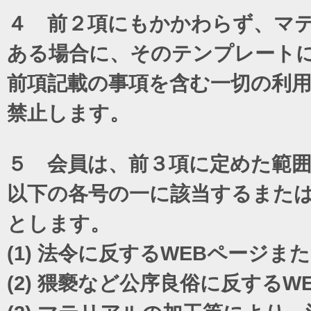
４ 前２項にもかかわらず、マテ
ある場合に、そのテンプレート
前項記載の事項を含む一切の利
禁止します。
５ 会員は、前３項に定めた範
以下の各号の一に該当するまた
とします。
(1)
法令に反するWEBページま
(2)
猥褻など公序良俗に反するW