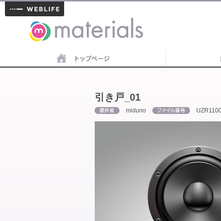
materials
引き戸_01
miduno
UZR110