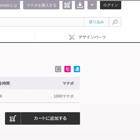
ログイン
terialsとは
マテポを購入する
絞り込み
生時間
マテポ
16
1000マテポ