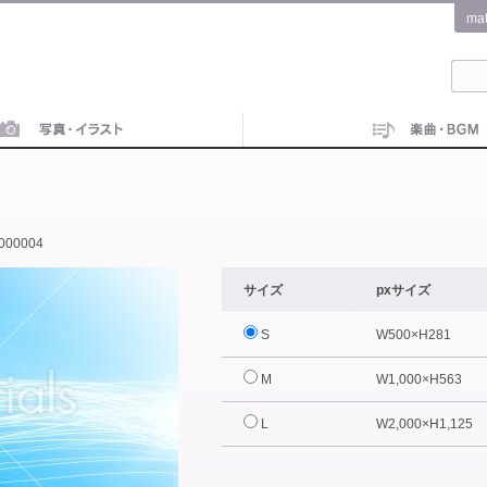
ma
000004
サイズ
pxサイズ
S
W500×H281
M
W1,000×H563
L
W2,000×H1,125